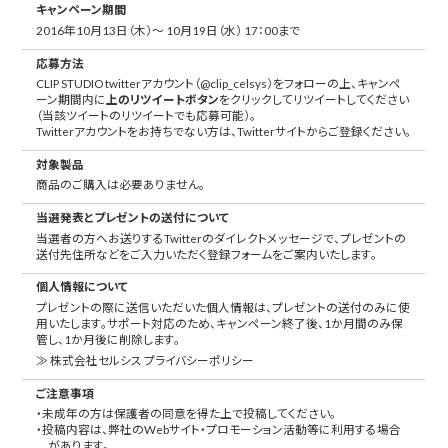
キャンペーン期間
2016年10月13日（木）～ 10月19日（水） 17：00まで
応募方法
CLIP STUDIO twitterアカウント（@clip_celsys）をフォローの上、キャンペ
ーン期間内に
上のリツイートボタン
をクリックしてリツイートしてください
（当該ツイートのリツイートでも応募可能）。
Twitterアカウントをお持ちでない方は、Twitterサイトからご登録ください。
対象製品
商品のご購入は必要ありません。
当選発表とプレゼントの送付について
当選者の方へお送りするTwitterのダイレクトメッセージで、プレゼントの
送付先住所などをご入力いただく登録フォームをご案内いたします。
個人情報について
プレゼントの際に送信いただいた個人情報は、プレゼントの送付のみに使
用いたします。サポート対応のため、キャンペーン終了後、1か月間のみ保
管し、1か月後に削除します。
≫ 株式会社セルシス プライバシーポリシー
ご注意事項
・未成年の方は保護者の同意を得た上で投稿してください。
・投稿内容は、弊社のWebサイト・プロモーション活動等に利用する場合
があります。