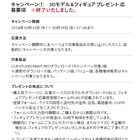
キャンペーン① 3Dモデル＆フィギュアプレゼント 応
募要項
※終了いたしました。
キャンペーン期間
2016年10月13日（木）～ 10月19日（水） 17：00まで
応募方法
キャンペーン期間中に本ページより対象製品をお買い上げいただくと、自
動的にキャンペーンの対象となります。
対象製品
CLIP STUDIO PAINT PROダウンロード（キャンペーン対象）版
※通常のダウンロード版、パッケージ版、バリュー版、各種優待販売はキャ
ンペーン対象となりません。
プレゼントの発送について
・購入完了ページに、石膏ボーイズ3DモデルのダウンロードURLと、フィギ
ュアプレゼント応募用登録フォームのURLが記載されています。
・登録フォームに、クイズの回答と送付先の住所、氏名、電話番号、CLIPの
ハンドル名などをご入力ください。
・フォームへの入力受付期間は、ご購入日から2週間以内です。
・フィギュアプレゼントの発送は、10月下旬頃を予定しています。
・期間内にフォームにご入力いただけない場合、またはクイズに不正解の
場合は、フィギュアのプレゼントはいたしかねますので予めご了承くださ
い。
※ コンビニ決済でお支払い待ちのユーザーさまは入金確認後の送付とな