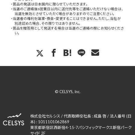
・賞品の発送は日本国内に限らせていただきます。
・当選のご連絡後6営業日以内に送付先等をご連絡いただけない場合は、
当選を無効とさせていただく場合がありますのでご注意ください。
・当選者の権利を譲渡・換金・変更することはできません。ただし、当社が
別途認めた場合、その限りではありません。
・賞品を贈答用として発送する場合は当選のご連絡の際にお知らせくださ
い。
© CELSYS, Inc.
株式会社セルシス / 代表取締役社長 : 成島 啓 / 法人番号 (日
本) : 1011101062869
東京都新宿区西新宿4-15-7パシフィックマークス新宿パーク
サイド 2F