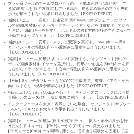
ブラシ系ツールのツールプロパティの、[下地混色]を[色混ぜ]や、[向
き]の影響元を[線の方向]にしている場合、描き始め箇所のブラシ先端
形状が描画されない現象に対応しました 【EX/PRO/DEBUT】
[編集]メニュー→[変形]→[自由変形]実行中や、[オブジェクト]サブツー
ルで[画像素材]レイヤーや[ベクター]レイヤーなどを自由変形している
ときに、[Shift]キーを押すと、ハンドルの移動方向を枠の向きに沿って
移動するようになりました 【EX/PRO/DEBUT】
[編集]メニュー→[変形]→[メッシュ変形]を実行中、[Shift]キーを押す
と、ハンドルの移動方向を45度刻みに限定するようになりました
【EX/PRO/DEBUT】
[編集]メニュー→[変形]の各コマンド実行中や、[オブジェクト]サブツ
ールで[画像素材]レイヤーを選択中に、変形の中心点を[Shift]キーを押
しながらドラッグすると、中心点の移動方向を45度刻みに限定するよ
うになりました 【EX/PRO/DEBUT】
【Win】8インチタブレットなどの特定の環境で、初期レイアウトが画
面に収まらない現象が解消されました 【EX/PRO/DEBUT】
Windows 10 Creators Update を行うと、キャンバスのドラッグによる拡
大縮小がスムーズに行えない現象に対応しました 【EX/PRO/DEBUT】
インターフェースを大きく表示している場合、[オブジェクト]サブツー
ルのハンドルなども大きく表示されるようになりました
【EX/PRO/DEBUT】
[編集]メニュー→[変形]→[自由変形]実行中に、拡大・縮小の変形を行
うために押すキーは、[Shift]キーから[Ctrl]キーに変更されました。
[Shift]キーと[Ctrl]キーを同時に押すと、従来通り縦横比を固定して拡