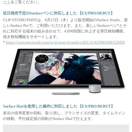
ート
をご覧ください。
近日発売予定のSurfaceペンに対応しました 【EX/PRO/DEBUT】
CLIP STUDIO PAINTは、6月15日（木）より販売開始のSurface Studio、新
しいSurface Proで、ご利用いただけます。また、新しいSurfaceペン*とそ
れに対応する端末の組み合わせで、4,096段階に向上する筆圧検知機能、
傾き検知機能をサポートします。
*
https://www.microsoft.com/ja-jp/store/d/surface/8ZL5C82QMG6B/G2MM
Surface Dialを使用した操作に対応しました 【EX/PRO/DEBUT】
表示の倍率変更や回転、取り消し、ブラシサイズの変更、タイムライン
の移動、平行線定規の回転がSurface Dialで行えます。