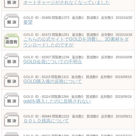
オートチャージがされなくなっていました
GOLD
ID：81660
閲覧数1373 返信数1 賛成数3 反対数3 2015/10/20
要望
GOLD
ID：81672
閲覧数1251 返信数1 賛成数0 反対数0 2015/10/18
こちらの公式サイトでGOLDを消費し、3D素材をダ
ウンロードしたのですが
GOLD
ID：81507
閲覧数1234 返信数1 賛成数0 反対数0 2015/10/08
GOLD会員についての不明点
GOLD
ID：81115
閲覧数1313 返信数1 賛成数0 反対数0 2015/09/19
GOLD購入後の反映について
GOLD
ID：81114
閲覧数1264 返信数0 賛成数0 反対数0 2015/09/19
goldを購入したのに反映されない
GOLD
ID：80944
閲覧数1222 返信数1 賛成数0 反対数0 2015/09/11
ＧＯＬＤ残高について