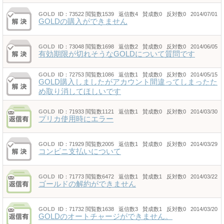
GOLD
ID：73522
閲覧数1539 返信数4 賛成数0 反対数0 2014/07/01
GOLDの購入ができません
GOLD
ID：73048
閲覧数1698 返信数2 賛成数0 反対数0 2014/06/05
有効期限が切れそうなGOLDについて質問です
GOLD
ID：72753
閲覧数1086 返信数1 賛成数0 反対数0 2014/05/15
GOLD購入しましたがアカウント間違ってしまったた
め取り消してほしいです
GOLD
ID：71933
閲覧数1121 返信数1 賛成数0 反対数0 2014/03/30
プリカ使用時にエラー
GOLD
ID：71929
閲覧数2005 返信数1 賛成数0 反対数0 2014/03/29
コンビニ支払いについて
GOLD
ID：71773
閲覧数6472 返信数1 賛成数1 反対数0 2014/03/22
ゴールドの解約ができません
GOLD
ID：71732
閲覧数1638 返信数3 賛成数1 反対数0 2014/03/20
GOLDのオートチャージができません。