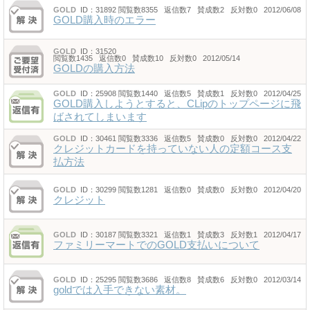
GOLD
ID：31892
閲覧数8355 返信数7 賛成数2 反対数0 2012/06/08
GOLD購入時のエラー
GOLD
ID：31520
閲覧数1435 返信数0 賛成数10 反対数0 2012/05/14
GOLDの購入方法
GOLD
ID：25908
閲覧数1440 返信数5 賛成数1 反対数0 2012/04/25
GOLD購入しようとすると、CLipのトップページに飛
ばされてしまいます
GOLD
ID：30461
閲覧数3336 返信数5 賛成数0 反対数0 2012/04/22
クレジットカードを持っていない人の定額コース支
払方法
GOLD
ID：30299
閲覧数1281 返信数0 賛成数0 反対数0 2012/04/20
クレジット
GOLD
ID：30187
閲覧数3321 返信数1 賛成数3 反対数1 2012/04/17
ファミリーマートでのGOLD支払いについて
GOLD
ID：25295
閲覧数3686 返信数8 賛成数6 反対数0 2012/03/14
goldでは入手できない素材。