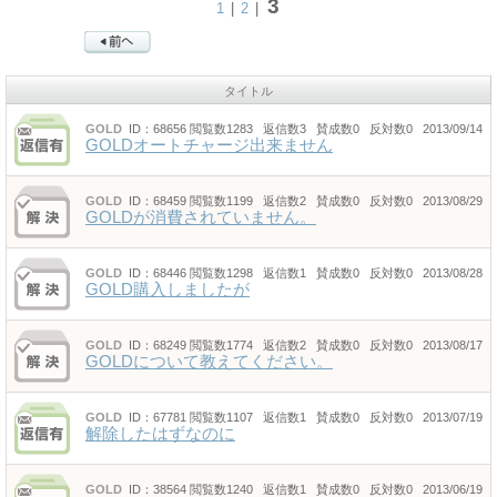
3
1
|
2
|
タイトル
GOLD
ID：68656
閲覧数1283 返信数3 賛成数0 反対数0 2013/09/14
GOLDオートチャージ出来ません
GOLD
ID：68459
閲覧数1199 返信数2 賛成数0 反対数0 2013/08/29
GOLDが消費されていません。
GOLD
ID：68446
閲覧数1298 返信数1 賛成数0 反対数0 2013/08/28
GOLD購入しましたが
GOLD
ID：68249
閲覧数1774 返信数2 賛成数0 反対数0 2013/08/17
GOLDについて教えてください。
GOLD
ID：67781
閲覧数1107 返信数1 賛成数0 反対数0 2013/07/19
解除したはずなのに
GOLD
ID：38564
閲覧数1240 返信数1 賛成数0 反対数0 2013/06/19