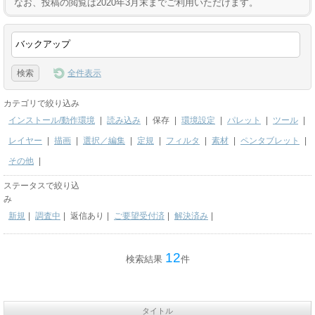
なお、投稿の閲覧は2020年3月末までご利用いただけます。
全件表示
カテゴリで絞り込み
インストール/動作環境
|
読み込み
|
保存
|
環境設定
|
パレット
|
ツール
|
レイヤー
|
描画
|
選択／編集
|
定規
|
フィルタ
|
素材
|
ペンタブレット
|
その他
|
ステータスで絞り込
み
新規
|
調査中
|
返信あり
|
ご要望受付済
|
解決済み
|
12
検索結果
件
タイトル