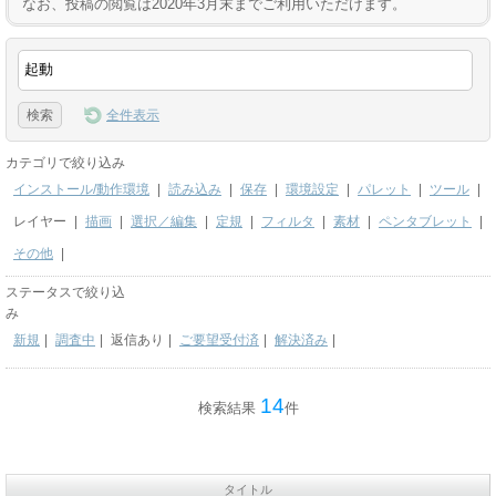
なお、投稿の閲覧は2020年3月末までご利用いただけます。
全件表示
カテゴリで絞り込み
インストール/動作環境
|
読み込み
|
保存
|
環境設定
|
パレット
|
ツール
|
レイヤー
|
描画
|
選択／編集
|
定規
|
フィルタ
|
素材
|
ペンタブレット
|
その他
|
ステータスで絞り込
み
新規
|
調査中
|
返信あり
|
ご要望受付済
|
解決済み
|
14
検索結果
件
タイトル