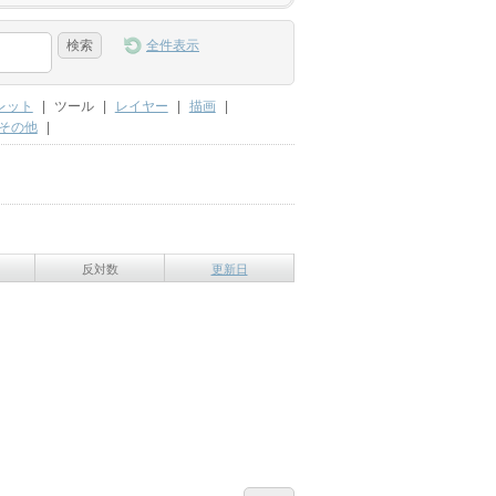
全件表示
レット
|
ツール
|
レイヤー
|
描画
|
その他
|
反対数
更新日