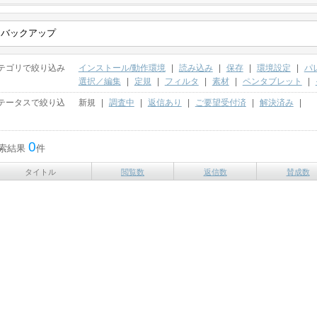
テゴリで絞り込み
インストール/動作環境
|
読み込み
|
保存
|
環境設定
|
パ
選択／編集
|
定規
|
フィルタ
|
素材
|
ペンタブレット
|
テータスで絞り込
新規
|
調査中
|
返信あり
|
ご要望受付済
|
解決済み
|
0
索結果
件
タイトル
閲覧数
返信数
賛成数