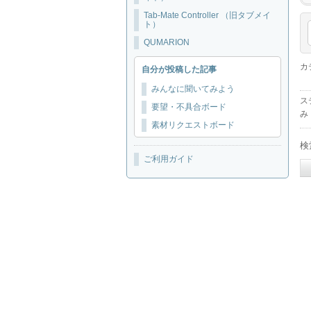
Tab-Mate Controller （旧タブメイ
ト）
QUMARION
カ
自分が投稿した記事
みんなに聞いてみよう
ス
要望・不具合ボード
み
素材リクエストボード
検
ご利用ガイド