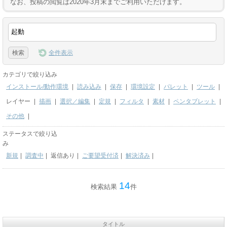
なお、投稿の閲覧は2020年3月末までご利用いただけます。
全件表示
カテゴリで絞り込み
インストール/動作環境
|
読み込み
|
保存
|
環境設定
|
パレット
|
ツール
|
レイヤー
|
描画
|
選択／編集
|
定規
|
フィルタ
|
素材
|
ペンタブレット
|
その他
|
ステータスで絞り込
み
新規
|
調査中
|
返信あり
|
ご要望受付済
|
解決済み
|
14
検索結果
件
タイトル