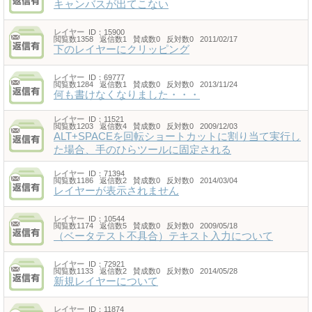
キャンバスが出てこない
レイヤー
ID：15900
閲覧数1358 返信数1 賛成数0 反対数0 2011/02/17
下のレイヤーにクリッピング
レイヤー
ID：69777
閲覧数1284 返信数1 賛成数0 反対数0 2013/11/24
何も書けなくなりました・・・
レイヤー
ID：11521
閲覧数1203 返信数4 賛成数0 反対数0 2009/12/03
ALT+SPACEを回転ショートカットに割り当て実行し
た場合、手のひらツールに固定される
レイヤー
ID：71394
閲覧数1186 返信数2 賛成数0 反対数0 2014/03/04
レイヤーが表示されません
レイヤー
ID：10544
閲覧数1174 返信数5 賛成数0 反対数0 2009/05/18
（ベータテスト不具合）テキスト入力について
レイヤー
ID：72921
閲覧数1133 返信数2 賛成数0 反対数0 2014/05/28
新規レイヤーについて
レイヤー
ID：11874