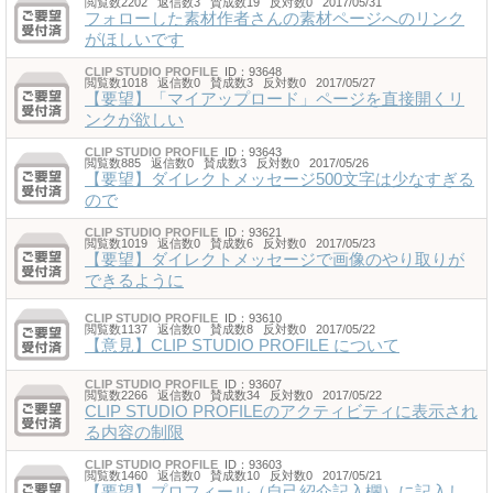
閲覧数2202 返信数3 賛成数19 反対数0 2017/05/31
フォローした素材作者さんの素材ページへのリンク
がほしいです
CLIP STUDIO PROFILE
ID：93648
閲覧数1018 返信数0 賛成数3 反対数0 2017/05/27
【要望】「マイアップロード」ページを直接開くリ
ンクが欲しい
CLIP STUDIO PROFILE
ID：93643
閲覧数885 返信数0 賛成数3 反対数0 2017/05/26
【要望】ダイレクトメッセージ500文字は少なすぎる
ので
CLIP STUDIO PROFILE
ID：93621
閲覧数1019 返信数0 賛成数6 反対数0 2017/05/23
【要望】ダイレクトメッセージで画像のやり取りが
できるように
CLIP STUDIO PROFILE
ID：93610
閲覧数1137 返信数0 賛成数8 反対数0 2017/05/22
【意見】CLIP STUDIO PROFILE について
CLIP STUDIO PROFILE
ID：93607
閲覧数2266 返信数0 賛成数34 反対数0 2017/05/22
CLIP STUDIO PROFILEのアクティビティに表示され
る内容の制限
CLIP STUDIO PROFILE
ID：93603
閲覧数1460 返信数0 賛成数10 反対数0 2017/05/21
【要望】プロフィール（自己紹介記入欄）に記入し