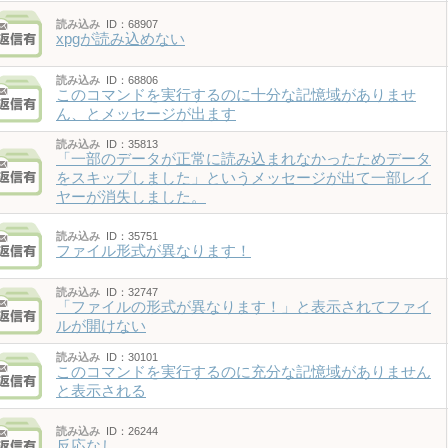
読み込み
ID：68907
xpgが読み込めない
読み込み
ID：68806
このコマンドを実行するのに十分な記憶域がありませ
ん、とメッセージが出ます
読み込み
ID：35813
「一部のデータが正常に読み込まれなかったためデータ
をスキップしました」というメッセージが出て一部レイ
ヤーが消失しました。
読み込み
ID：35751
ファイル形式が異なります！
読み込み
ID：32747
「ファイルの形式が異なります！」と表示されてファイ
ルが開けない
読み込み
ID：30101
このコマンドを実行するのに充分な記憶域がありません
と表示される
読み込み
ID：26244
反応なし