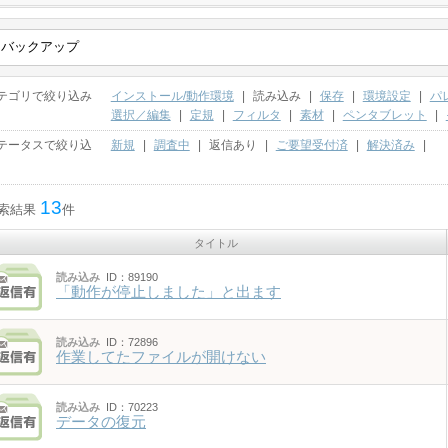
テゴリで絞り込み
インストール/動作環境
|
読み込み
|
保存
|
環境設定
|
パ
選択／編集
|
定規
|
フィルタ
|
素材
|
ペンタブレット
|
テータスで絞り込
新規
|
調査中
|
返信あり
|
ご要望受付済
|
解決済み
|
13
索結果
件
タイトル
読み込み
ID：89190
「動作が停止しました」と出ます
読み込み
ID：72896
作業してたファイルが開けない
読み込み
ID：70223
データの復元