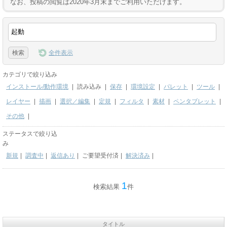
なお、投稿の閲覧は2020年3月末までご利用いただけます。
全件表示
カテゴリで絞り込み
インストール/動作環境
|
読み込み
|
保存
|
環境設定
|
パレット
|
ツール
|
レイヤー
|
描画
|
選択／編集
|
定規
|
フィルタ
|
素材
|
ペンタブレット
|
その他
|
ステータスで絞り込
み
新規
|
調査中
|
返信あり
|
ご要望受付済
|
解決済み
|
1
検索結果
件
タイトル