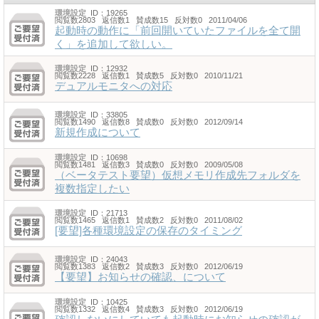
環境設定
ID：19265
閲覧数2803 返信数1 賛成数15 反対数0 2011/04/06
起動時の動作に「前回開いていたファイルを全て開
く」を追加して欲しい。
環境設定
ID：12932
閲覧数2228 返信数1 賛成数5 反対数0 2010/11/21
デュアルモニタへの対応
環境設定
ID：33805
閲覧数1490 返信数8 賛成数0 反対数0 2012/09/14
新規作成について
環境設定
ID：10698
閲覧数1481 返信数3 賛成数0 反対数0 2009/05/08
（ベータテスト要望）仮想メモリ作成先フォルダを
複数指定したい
環境設定
ID：21713
閲覧数1465 返信数1 賛成数2 反対数0 2011/08/02
[要望]各種環境設定の保存のタイミング
環境設定
ID：24043
閲覧数1383 返信数2 賛成数3 反対数0 2012/06/19
【要望】お知らせの確認、について
環境設定
ID：10425
閲覧数1332 返信数4 賛成数3 反対数0 2012/06/19