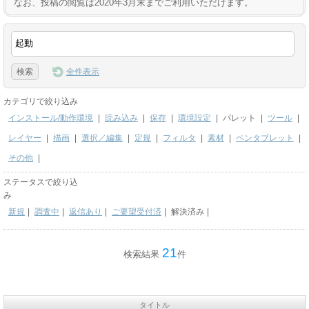
なお、投稿の閲覧は2020年3月末までご利用いただけます。
全件表示
カテゴリで絞り込み
インストール/動作環境
|
読み込み
|
保存
|
環境設定
|
パレット
|
ツール
|
レイヤー
|
描画
|
選択／編集
|
定規
|
フィルタ
|
素材
|
ペンタブレット
|
その他
|
ステータスで絞り込
み
新規
|
調査中
|
返信あり
|
ご要望受付済
|
解決済み
|
21
検索結果
件
タイトル