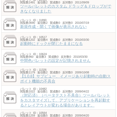
閲覧数1491 返信数2 賛成数0 反対数0 2011/09/09
ツールパレットのカスタム ドラッグ＆ドロップがで
きなくなりました
パレット
ID：11890
閲覧数3690 返信数2 賛成数0 反対数0 2010/07/19
新規作成・開くで画像が表示されない
パレット
ID：10517
閲覧数1202 返信数4 賛成数0 反対数0 2010/03/30
起動時にドックが閉じたままになる
パレット
ID：10624
閲覧数960 返信数3 賛成数0 反対数0 2010/03/30
中間色パレットの設定が記憶されません
パレット
ID：11326
閲覧数1179 返信数2 賛成数0 反対数0 2009/10/08
【1.0.8】サブビュー、イメージあり起動時の自動ス
ポイト機能の不具合
パレット
ID：10482
閲覧数1022 返信数1 賛成数0 反対数0 2009/04/22
（対応済）（ベータテスト不具合）ツールパレット
をカスタマイズして、アプリケーションを再起動す
るとレイアウトが変わる場合があります。
パレット
ID：10564
閲覧数1259 返信数5 賛成数0 反対数0 2009/04/20