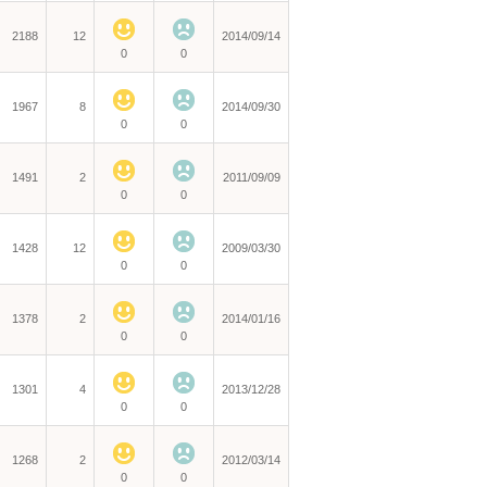
2188
12
2014/09/14
0
0
1967
8
2014/09/30
0
0
1491
2
2011/09/09
0
0
1428
12
2009/03/30
0
0
1378
2
2014/01/16
0
0
1301
4
2013/12/28
0
0
1268
2
2012/03/14
0
0