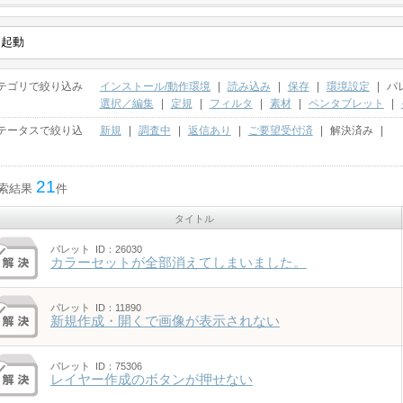
テゴリで絞り込み
インストール/動作環境
|
読み込み
|
保存
|
環境設定
|
パ
選択／編集
|
定規
|
フィルタ
|
素材
|
ペンタブレット
|
テータスで絞り込
新規
|
調査中
|
返信あり
|
ご要望受付済
|
解決済み
|
21
索結果
件
タイトル
パレット
ID：26030
カラーセットが全部消えてしまいました。
パレット
ID：11890
新規作成・開くで画像が表示されない
パレット
ID：75306
レイヤー作成のボタンが押せない