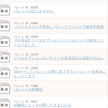
パレット
ID：69185
パレットが出てきません
パレット
ID：10564
（ベータテスト不具合）パレットウインドウ操作不能等
パレット
ID：33628
【不具合】ツールオプションとツールセットが結合しな
くなりました。
パレット
ID：72276
ツールオプションのパラメータ表示設定が反映されない
パレット
ID：23002
Tabキーにてパレットを閉じ終了するとパレット全表示に
なってしまう
パレット
ID：71905
パレットの初期化
パレット
ID：10517
起動時にドックが閉じたままになる