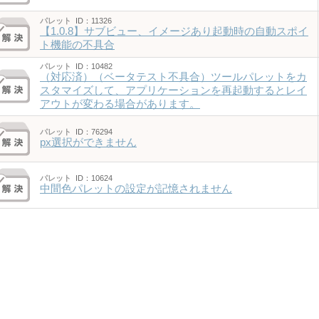
パレット
ID：11326
【1.0.8】サブビュー、イメージあり起動時の自動スポイ
ト機能の不具合
パレット
ID：10482
（対応済）（ベータテスト不具合）ツールパレットをカ
スタマイズして、アプリケーションを再起動するとレイ
アウトが変わる場合があります。
パレット
ID：76294
px選択ができません
パレット
ID：10624
中間色パレットの設定が記憶されません