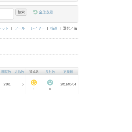
全件表示
レット
|
ツール
|
レイヤー
|
描画
|
選択／編
閲覧数
返信数
賛成数
反対数
更新日
2361
5
2011/05/04
1
0