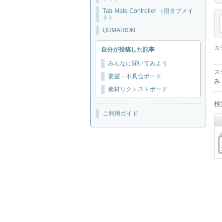
Tab-Mate Controller （旧タブメイ
ト）
QUMARION
カ
自分が投稿した記事
みんなに聞いてみよう
ス
要望・不具合ボード
み
素材リクエストボード
検
ご利用ガイド