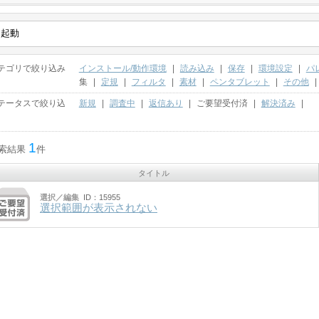
テゴリで絞り込み
インストール/動作環境
|
読み込み
|
保存
|
環境設定
|
パ
集
|
定規
|
フィルタ
|
素材
|
ペンタブレット
|
その他
|
テータスで絞り込
新規
|
調査中
|
返信あり
|
ご要望受付済
|
解決済み
|
1
索結果
件
タイトル
選択／編集
ID：15955
選択範囲が表示されない