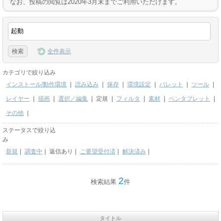
なお、投稿の閲覧は2020年3月末までご利用いただけます。
全件表示
カテゴリで絞り込み
インストール/動作環境
|
読み込み
|
保存
|
環境設定
|
パレット
|
ツール
|
レイヤー
|
描画
|
選択／編集
|
定規
|
フィルタ
|
素材
|
ペンタブレット
|
その他
|
ステータスで絞り込
み
新規
|
調査中
|
返信あり
|
ご要望受付済
|
解決済み
|
2
検索結果
件
タイトル