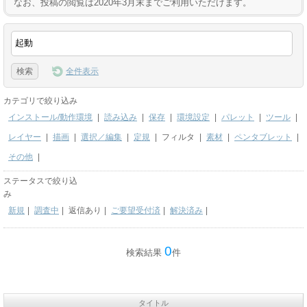
なお、投稿の閲覧は2020年3月末までご利用いただけます。
全件表示
カテゴリで絞り込み
インストール/動作環境
|
読み込み
|
保存
|
環境設定
|
パレット
|
ツール
|
レイヤー
|
描画
|
選択／編集
|
定規
|
フィルタ
|
素材
|
ペンタブレット
|
その他
|
ステータスで絞り込
み
新規
|
調査中
|
返信あり
|
ご要望受付済
|
解決済み
|
0
検索結果
件
タイトル