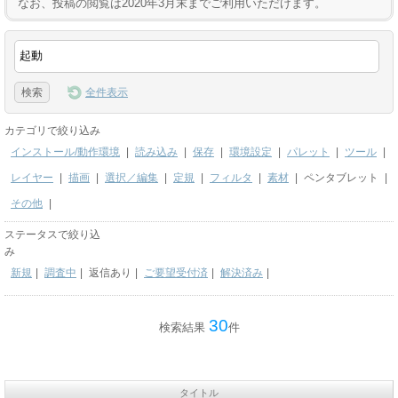
なお、投稿の閲覧は2020年3月末までご利用いただけます。
全件表示
カテゴリで絞り込み
インストール/動作環境
|
読み込み
|
保存
|
環境設定
|
パレット
|
ツール
|
レイヤー
|
描画
|
選択／編集
|
定規
|
フィルタ
|
素材
|
ペンタブレット
|
その他
|
ステータスで絞り込
み
新規
|
調査中
|
返信あり
|
ご要望受付済
|
解決済み
|
30
検索結果
件
タイトル