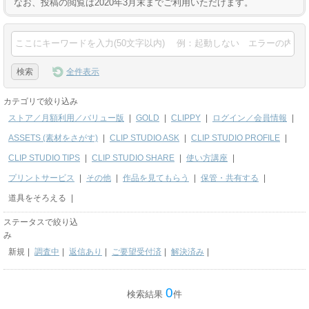
なお、投稿の閲覧は2020年3月末までご利用いただけます。
全件表示
カテゴリで絞り込み
ストア／月額利用／バリュー版
|
GOLD
|
CLIPPY
|
ログイン／会員情報
|
ASSETS (素材をさがす)
|
CLIP STUDIO ASK
|
CLIP STUDIO PROFILE
|
CLIP STUDIO TIPS
|
CLIP STUDIO SHARE
|
使い方講座
|
プリントサービス
|
その他
|
作品を見てもらう
|
保管・共有する
|
道具をそろえる
|
ステータスで絞り込
み
新規
|
調査中
|
返信あり
|
ご要望受付済
|
解決済み
|
0
検索結果
件