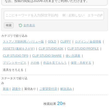
なお、投稿の閲覧は2020年3月末までご利用いただけます。
全件表示
カテゴリで絞り込み
ストア／月額利用／バリュー版
|
GOLD
|
CLIPPY
|
ログイン／会員情報
|
ASSETS (素材をさがす)
|
CLIP STUDIO ASK
|
CLIP STUDIO PROFILE
|
CLIP STUDIO TIPS
|
CLIP STUDIO SHARE
|
使い方講座
|
プリントサービス
|
その他
|
作品を見てもらう
|
保管・共有する
|
道具をそろえる
|
ステータスで絞り込
み
新規
|
調査中
|
返信あり
|
ご要望受付済
|
解決済み
|
20
検索結果
件