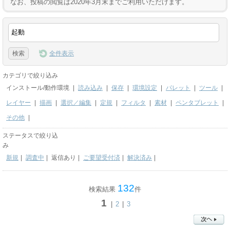
なお、投稿の閲覧は2020年3月末までご利用いただけます。
全件表示
カテゴリで絞り込み
インストール/動作環境
|
読み込み
|
保存
|
環境設定
|
パレット
|
ツール
|
レイヤー
|
描画
|
選択／編集
|
定規
|
フィルタ
|
素材
|
ペンタブレット
|
その他
|
ステータスで絞り込
み
新規
|
調査中
|
返信あり
|
ご要望受付済
|
解決済み
|
132
検索結果
件
1
|
2
|
3