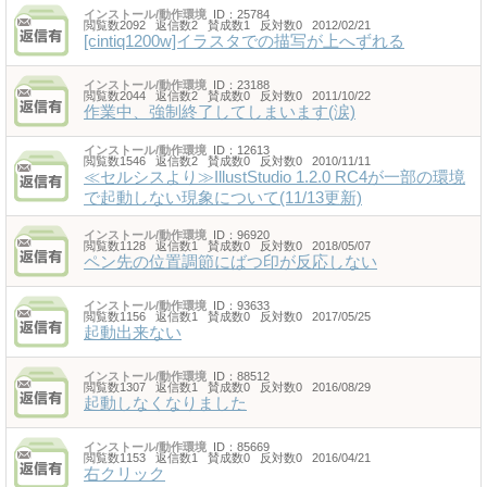
インストール/動作環境
ID：25784
閲覧数2092 返信数2 賛成数1 反対数0 2012/02/21
[cintiq1200w]イラスタでの描写が上へずれる
インストール/動作環境
ID：23188
閲覧数2044 返信数2 賛成数0 反対数0 2011/10/22
作業中、強制終了してしまいます(涙)
インストール/動作環境
ID：12613
閲覧数1546 返信数2 賛成数0 反対数0 2010/11/11
≪セルシスより≫IllustStudio 1.2.0 RC4が一部の環境
で起動しない現象について(11/13更新)
インストール/動作環境
ID：96920
閲覧数1128 返信数1 賛成数0 反対数0 2018/05/07
ペン先の位置調節にばつ印が反応しない
インストール/動作環境
ID：93633
閲覧数1156 返信数1 賛成数0 反対数0 2017/05/25
起動出来ない
インストール/動作環境
ID：88512
閲覧数1307 返信数1 賛成数0 反対数0 2016/08/29
起動しなくなりました
インストール/動作環境
ID：85669
閲覧数1153 返信数1 賛成数0 反対数0 2016/04/21
右クリック