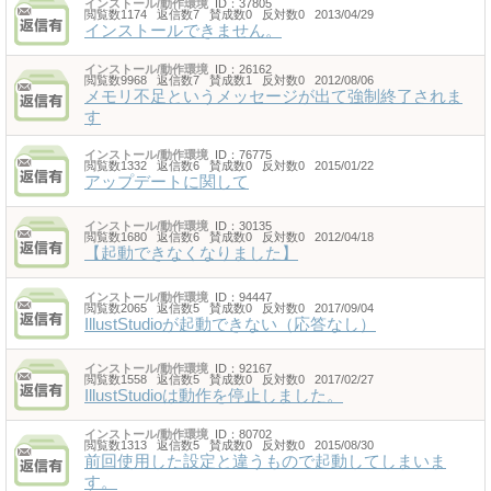
インストール/動作環境
ID：37805
閲覧数1174 返信数7 賛成数0 反対数0 2013/04/29
インストールできません。
インストール/動作環境
ID：26162
閲覧数9968 返信数7 賛成数1 反対数0 2012/08/06
メモリ不足というメッセージが出て強制終了されま
す
インストール/動作環境
ID：76775
閲覧数1332 返信数6 賛成数0 反対数0 2015/01/22
アップデートに関して
インストール/動作環境
ID：30135
閲覧数1680 返信数6 賛成数0 反対数0 2012/04/18
【起動できなくなりました】
インストール/動作環境
ID：94447
閲覧数2065 返信数5 賛成数0 反対数0 2017/09/04
IllustStudioが起動できない（応答なし）
インストール/動作環境
ID：92167
閲覧数1558 返信数5 賛成数0 反対数0 2017/02/27
IllustStudioは動作を停止しました。
インストール/動作環境
ID：80702
閲覧数1313 返信数5 賛成数0 反対数0 2015/08/30
前回使用した設定と違うもので起動してしまいま
す。