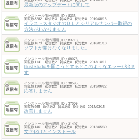
閲覧数1289 返信数3 賛成数0 反対数0 2011/05/10
最新版のアップデートに関して
インストール/動作環境
ID：8333
閲覧数3282 返信数3 賛成数3 反対数0 2010/08/13
イラストスタジオのＤＬとシリアルナンバー取得の
方法がわかりません
インストール/動作環境
ID：83713
閲覧数1673 返信数2 賛成数0 反対数0 2016/01/18
ソフトが開けなくなりました。
インストール/動作環境
ID：69076
閲覧数1141 返信数2 賛成数0 反対数0 2013/10/11
IllustStudioを開こうとするとこのようなエラーが出ま
す
インストール/動作環境
ID：38595
閲覧数1168 返信数2 賛成数0 反対数0 2013/06/22
応答しません
インストール/動作環境
ID：37009
閲覧数965 返信数2 賛成数0 反対数0 2013/03/15
改善しません
インストール/動作環境
ID：31407
閲覧数1461 返信数2 賛成数0 反対数0 2012/05/30
文字化けとインストール