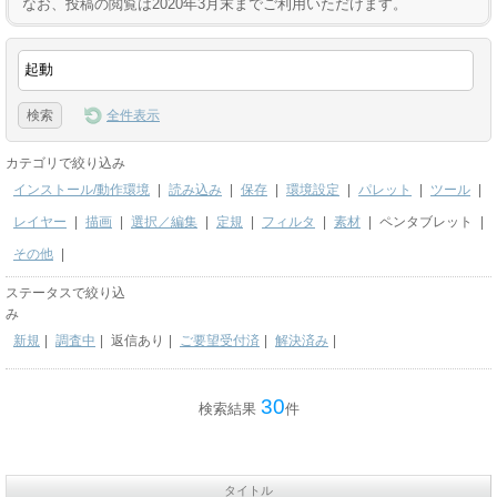
なお、投稿の閲覧は2020年3月末までご利用いただけます。
全件表示
カテゴリで絞り込み
インストール/動作環境
|
読み込み
|
保存
|
環境設定
|
パレット
|
ツール
|
レイヤー
|
描画
|
選択／編集
|
定規
|
フィルタ
|
素材
|
ペンタブレット
|
その他
|
ステータスで絞り込
み
新規
|
調査中
|
返信あり
|
ご要望受付済
|
解決済み
|
30
検索結果
件
タイトル