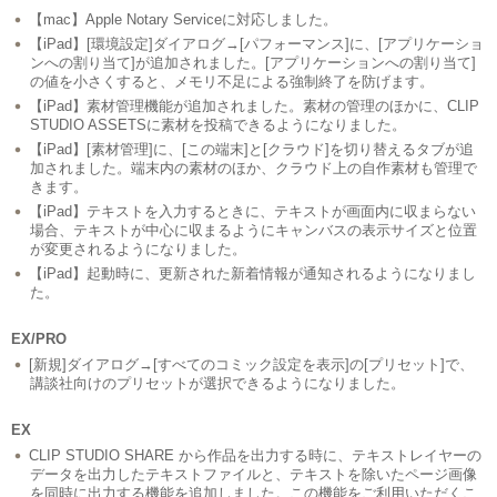
【mac】Apple Notary Serviceに対応しました。
【iPad】[環境設定]ダイアログ→[パフォーマンス]に、[アプリケーショ
ンへの割り当て]が追加されました。[アプリケーションへの割り当て]
の値を小さくすると、メモリ不足による強制終了を防げます。
【iPad】素材管理機能が追加されました。素材の管理のほかに、CLIP
STUDIO ASSETSに素材を投稿できるようになりました。
【iPad】[素材管理]に、[この端末]と[クラウド]を切り替えるタブが追
加されました。端末内の素材のほか、クラウド上の自作素材も管理で
きます。
【iPad】テキストを入力するときに、テキストが画面内に収まらない
場合、テキストが中心に収まるようにキャンバスの表示サイズと位置
が変更されるようになりました。
【iPad】起動時に、更新された新着情報が通知されるようになりまし
た。
EX/PRO
[新規]ダイアログ→[すべてのコミック設定を表示]の[プリセット]で、
講談社向けのプリセットが選択できるようになりました。
EX
CLIP STUDIO SHARE から作品を出力する時に、テキストレイヤーの
データを出力したテキストファイルと、テキストを除いたページ画像
を同時に出力する機能を追加しました。この機能をご利用いただくこ