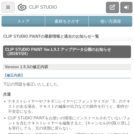
CLIP STUDIO
ストア
素材をさがす
使い方講座
CLIP STUDIO PAINTの最新情報と過去のお知らせ一覧
CLIP STUDIO PAINT Ver.1.9.3 アップデータ公開のお知らせ
（2019/7/24）
Version 1.9.3の修正内容
【修正内容】
下記の問題を修正いたしました。
共通
テキストレイヤーやフキダシレイヤーにフォントサイズが「0」のテキ
ストがある場合、テキストの編集や出力などの操作を行うと、動作が
不安定になる。
CLIP STUDIO PAINTをお使いの環境にインストールされていないフォ
ントを含むテキストレイヤーを編集すると、[キャンセル]や[取り消し]
を実行しても、元の状態に戻らない。