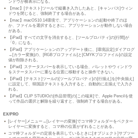
ンドウが横表示になる。
【mac】[テキスト]ツールで縦書き入力したあと、[キャンバス]ウィン
ドウを閉じると、強制終了する場合がある。
【mac】macOS10.14環境で、アプリケーションの起動や終了のほ
か、ファイルを選択するときに、アプリケーションが動作しない場合
がある。
【iPad】すべての文字を消去すると、[ツールプロパティ]の[行間]が
「0」になる。
【iPad】アプリケーションのアップデート後に、[環境設定]ダイアログ
→[カラー変換]の、[RGBプロファイル]と[CMYKプロファイル]の設定
値が削除される。
【iPad】ステータスバーを表示している場合、パレットやウィンドウ
をステータスバーに重なる位置に移動すると操作できない。
【iPad】[テキスト]ツールの[ツールプロパティ]の[行揃え]を[中央揃え]
に設定して、韓国語テキストを入力すると、自動的に左揃えで入力さ
れる。
【iPad】CLIP STUDIOの[作品管理]の[この端末]で、Apple Pencilを使
って作品の選択と解除を繰り返すと、強制終了する場合がある。
EX/PRO
[レイヤー]メニュー→[レイヤーの変換]でコマ枠フォルダーをベクター
レイヤーに変換すると、コマ枠の位置がずれることがある。
コマ枠フォルダーの定規を表示しているときに[オブジェクト]サブツー