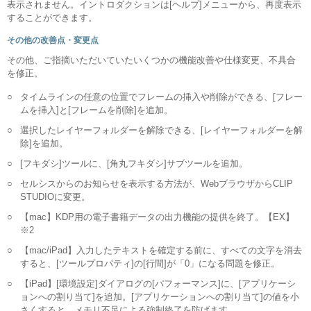
表示されません。イントロダクションは[ヘルプ]メニューから、再度表示
することができます。
その他の改善点・変更点
その他、ご指摘いただいていたいくつかの機能改善や仕様変更、不具合
を修正。
○
タイムラインの任意の位置でフレームの挿入や削除ができる、[フレー
ムを挿入]と[フレームを削除]を追加。
○
選択したレイヤーフォルダーを解除できる、[レイヤーフォルダーを解
除]を追加。
○
[フキダシ]ツールに、[角丸フキダシ]サブツールを追加。
○
セルシスからのお知らせを表示する方法が、WebブラウザからCLIP
STUDIOに変更。
○
【mac】KDP用の電子書籍データの出力機能の提供を終了。【EX】
※2
○
【mac/iPad】入力したテキストを確定する前に、すべての文字を消去
すると、[ツールプロパティ]の[行間]が「0」になる問題を修正。
○
【iPad】[環境設定]ダイアログの[パフォーマンス]に、[アプリケーシ
ョンへの割り当て]を追加。[アプリケーションへの割り当て]の値を小
さくすると、メモリ不足による強制終了を防げます。