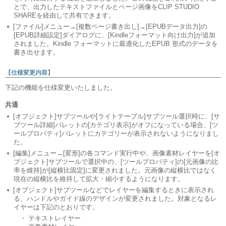
とで、出力したテキストファイルとページ画像をCLIP STUDIO
SHAREを経由して共有できます。
[ファイル]メニュー→[複数ページ書き出し]→[EPUBデータ出力]の
[EPUB詳細設定]ダイアログに、[Kindleフォーマット向け出力]が追加
されました。Kindle フォーマットに最適化したEPUB 形式のデータを
書き出せます。
【仕様変更内容】
下記の機能を仕様変更いたしました。
共通
[オブジェクト]サブツールや[ライトテーブル]サブツール選択時に、[サ
ブツール詳細]パレットの[カテゴリ表示]がオフになっている場合、[ツ
ールプロパティ]パレットにカテゴリーが表示されないようになりまし
た。
[編集]メニュー→[変形]の各コマンド実行中や、画像素材レイヤーを[オ
ブジェクト]サブツールで選択中の、[ツールプロパティ]の[元画像の比
率を維持]が[縦横比固定]に変更されました。元画像の縦横比ではなく
現在の縦横比を維持して拡大・縮小するようになります。
[オブジェクト]サブツールなどでレイヤーを編集するときに表示され
る、ハンドルやガイド線のデザインが変更されました。対象となるレ
イヤーは下記のとおりです。
・ テキストレイヤー