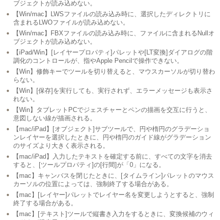
ブジェクトが読み込めない。
【Win/mac】LWSファイルの読み込み時に、選択したディレクトリに
含まれるLWOファイルが読み込めない。
【Win/mac】FBXファイルの読み込み時に、ファイルに含まれるNullオ
ブジェクトが読み込めない。
【iPad/Win】[レイヤープロパティ]パレットや[LT変換]ダイアログの階
調化のコントロールが、指やApple Pencilで操作できない。
【Win】修飾キーでツールを切り替えると、マウスカーソルが切り替わ
らない。
【Win】[保存]を実行しても、実行されず、エラーメッセージも表示さ
れない。
【Win】タブレットPCでジェスチャーとペンの描画を交互に行うと、
意図しない線が描画される。
【mac/iPad】[オブジェクト]サブツールで、円や楕円のグラデーショ
ンレイヤーを選択したときに、円や楕円のガイド線がグラデーション
のサイズより大きく表示される。
【mac/iPad】入力したテキストを確定する前に、すべての文字を消去
すると、[ツールプロパティ]の[行間]が「0」になる。
【mac】キャンバスを閉じたときに、[タイムライン]パレットのマウス
カーソルの位置によっては、強制終了する場合がある。
【mac】[レイヤー]パレットでレイヤー名を変更しようとすると、強制
終了する場合がある。
【mac】[テキスト]ツールで縦書き入力をするときに、変換候補のウィ