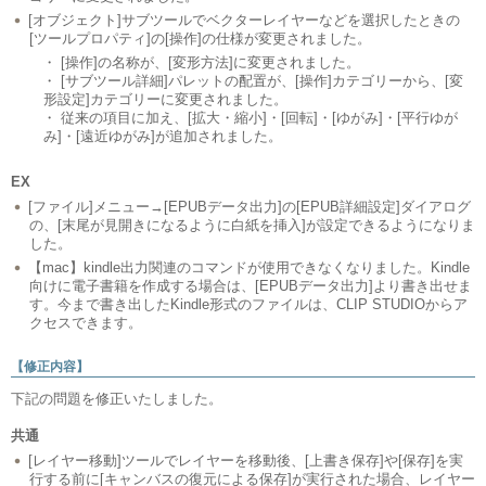
[オブジェクト]サブツールでベクターレイヤーなどを選択したときの
[ツールプロパティ]の[操作]の仕様が変更されました。
・ [操作]の名称が、[変形方法]に変更されました。
・ [サブツール詳細]パレットの配置が、[操作]カテゴリーから、[変
形設定]カテゴリーに変更されました。
・ 従来の項目に加え、[拡大・縮小]・[回転]・[ゆがみ]・[平行ゆが
み]・[遠近ゆがみ]が追加されました。
EX
[ファイル]メニュー→[EPUBデータ出力]の[EPUB詳細設定]ダイアログ
の、[末尾が見開きになるように白紙を挿入]が設定できるようになりま
した。
【mac】kindle出力関連のコマンドが使用できなくなりました。Kindle
向けに電子書籍を作成する場合は、[EPUBデータ出力]より書き出せま
す。今まで書き出したKindle形式のファイルは、CLIP STUDIOからア
クセスできます。
【修正内容】
下記の問題を修正いたしました。
共通
[レイヤー移動]ツールでレイヤーを移動後、[上書き保存]や[保存]を実
行する前に[キャンバスの復元による保存]が実行された場合、レイヤー