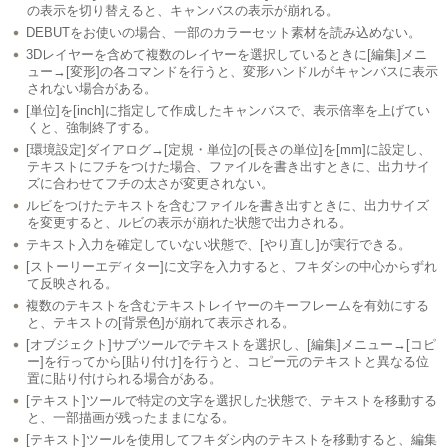
の表示を切り替えると、キャンバスの表示が崩れる。
DEBUTをお使いの場合、一部のカラーセット素材を読み込めない。
3Dレイヤーを含めて複数のレイヤーを選択しているときに[編集]メニ
ュー→[変形]の各コマンドを行うと、変形ハンドルがキャンバスに表示
されない場合がある。
[単位]を[inch]に指定して作成したキャンバスで、表示倍率を上げてい
くと、強制終了する。
[環境設定]ダイアログ→[定規・単位]の[長さの単位]を[mm]に設定し、
テキストにフチをつけた場合、ファイルを書き出すときに、出力サイ
ズに合わせてフチの太さが変更されない。
ルビをつけたテキストを含むファイルを書き出すときに、出力サイズ
を変更すると、ルビの表示が崩れた状態で出力される。
テキスト入力を確定していない状態で、[やり直し]が実行できる。
[ストーリーエディター]に文字を入力すると、フキダシの中心からずれ
て反映される。
複数のテキストを含むテキストレイヤーのキーフレームを有効にする
と、テキストの[背景色]が崩れて表示される。
[オブジェクト]サブツールでテキストを選択し、[編集]メニュー→[コピ
ー]を行ってから[貼り付け]を行うと、コピー元のテキストと異なる位
置に貼り付けられる場合がある。
[テキスト]ツールで特定の文字を選択した状態で、テキストを移動する
と、一部描画が残ったままになる。
[テキスト]ツールを使用してフキダシ内のテキストを移動すると、編集