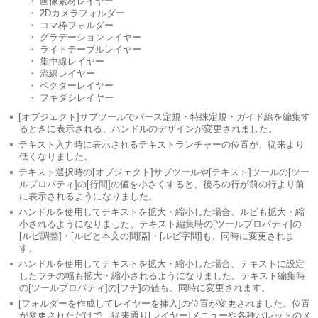
・ 画像素材レイヤー
・ 2Dカメラフォルダー
・ コマ枠フォルダー
・ グラデーションレイヤー
・ ライトテーブルレイヤー
・ 集中線レイヤー
・ 流線レイヤー
・ ベクターレイヤー
・ フキダシレイヤー
[オブジェクト]サブツールでパース定規・特殊定規・ガイド線を編集す
るときに表示される、ハンドルのデザインが変更されました。
テキスト入力時に表示されるテキストランチャーの位置が、従来より
低くなりました。
テキスト選択時の[オブジェクト]サブツールや[テキスト]ツールの[ツー
ルプロパティ]の[行間]の値を小さくすると、後ろの行が前の行より前
に表示されるようになりました。
ハンドルを使用してテキストを拡大・縮小した場合、ルビも拡大・縮
小されるようになりました。テキスト編集時の[ツールプロパティ]の
[ルビ調整]・[ルビと本文の間隔]・[ルビ字間]も、同時に変更されま
す。
ハンドルを使用してテキストを拡大・縮小した場合、テキストに設定
したフチの幅も拡大・縮小されるようになりました。テキスト編集時
の[ツールプロパティ]の[フチ]の値も、同時に変更されます。
[フォルダーを作成してレイヤーを挿入]の位置が変更されました。位置
が変更されただけで、従来通り[レイヤー]メニューや各種パレットのメ