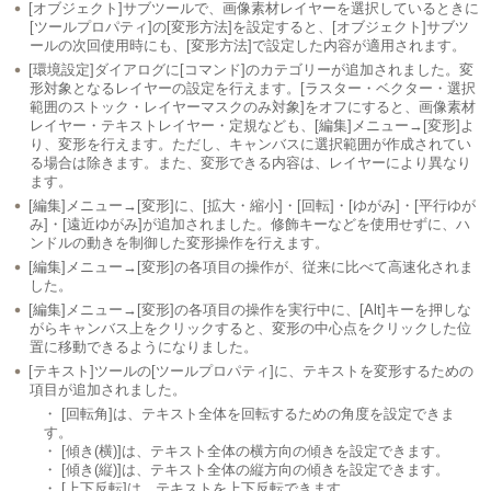
[オブジェクト]サブツールで、画像素材レイヤーを選択しているときに
[ツールプロパティ]の[変形方法]を設定すると、[オブジェクト]サブツ
ールの次回使用時にも、[変形方法]で設定した内容が適用されます。
[環境設定]ダイアログに[コマンド]のカテゴリーが追加されました。変
形対象となるレイヤーの設定を行えます。[ラスター・ベクター・選択
範囲のストック・レイヤーマスクのみ対象]をオフにすると、画像素材
レイヤー・テキストレイヤー・定規なども、[編集]メニュー→[変形]よ
り、変形を行えます。ただし、キャンバスに選択範囲が作成されてい
る場合は除きます。また、変形できる内容は、レイヤーにより異なり
ます。
[編集]メニュー→[変形]に、[拡大・縮小]・[回転]・[ゆがみ]・[平行ゆが
み]・[遠近ゆがみ]が追加されました。修飾キーなどを使用せずに、ハ
ンドルの動きを制御した変形操作を行えます。
[編集]メニュー→[変形]の各項目の操作が、従来に比べて高速化されま
した。
[編集]メニュー→[変形]の各項目の操作を実行中に、[Alt]キーを押しな
がらキャンバス上をクリックすると、変形の中心点をクリックした位
置に移動できるようになりました。
[テキスト]ツールの[ツールプロパティ]に、テキストを変形するための
項目が追加されました。
・ [回転角]は、テキスト全体を回転するための角度を設定できま
す。
・ [傾き(横)]は、テキスト全体の横方向の傾きを設定できます。
・ [傾き(縦)]は、テキスト全体の縦方向の傾きを設定できます。
・ [上下反転]は、テキストを上下反転できます。