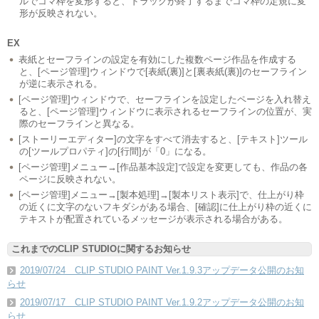
ルでコマ枠を変形すると、ドラッグが終了するまでコマ枠の定規に変
形が反映されない。
EX
表紙とセーフラインの設定を有効にした複数ページ作品を作成する
と、[ページ管理]ウィンドウで[表紙(裏)]と[裏表紙(裏)]のセーフライン
が逆に表示される。
[ページ管理]ウィンドウで、セーフラインを設定したページを入れ替え
ると、[ページ管理]ウィンドウに表示されるセーフラインの位置が、実
際のセーフラインと異なる。
[ストーリーエディター]の文字をすべて消去すると、[テキスト]ツール
の[ツールプロパティ]の[行間]が「0」になる。
[ページ管理]メニュー→[作品基本設定]で設定を変更しても、作品の各
ページに反映されない。
[ページ管理]メニュー→[製本処理]→[製本リスト表示]で、仕上がり枠
の近くに文字のないフキダシがある場合、[確認]に仕上がり枠の近くに
テキストが配置されているメッセージが表示される場合がある。
これまでのCLIP STUDIOに関するお知らせ
2019/07/24 CLIP STUDIO PAINT Ver.1.9.3アップデータ公開のお知
らせ
2019/07/17 CLIP STUDIO PAINT Ver.1.9.2アップデータ公開のお知
らせ