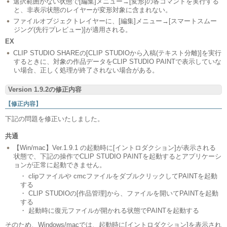
選択範囲がない状態で[編集]メニュー→[変形]の各コマンドを実行する
と、非表示状態のレイヤーが変形対象に含まれない。
ファイルオブジェクトレイヤーに、[編集]メニュー→[スマートスムー
ジング(先行プレビュー)]が適用される。
EX
CLIP STUDIO SHAREの[CLIP STUDIOから入稿(テキスト分離)]を実行
するときに、対象の作品データをCLIP STUDIO PAINTで表示していな
い場合、正しく処理が終了されない場合がある。
Version 1.9.2の修正内容
【修正内容】
下記の問題を修正いたしました。
共通
【Win/mac】Ver.1.9.1 の起動時に[イントロダクション]が表示される
状態で、下記の操作でCLIP STUDIO PAINTを起動するとアプリケーシ
ョンが正常に起動できません。
・ clipファイルや cmcファイルをダブルクリックしてPAINTを起動
する
・ CLIP STUDIOの[作品管理]から、ファイルを開いてPAINTを起動
する
・ 起動時に復元ファイルが開かれる状態でPAINTを起動する
そのため、Windows/macでは、起動時に[イントロダクション]を表示され