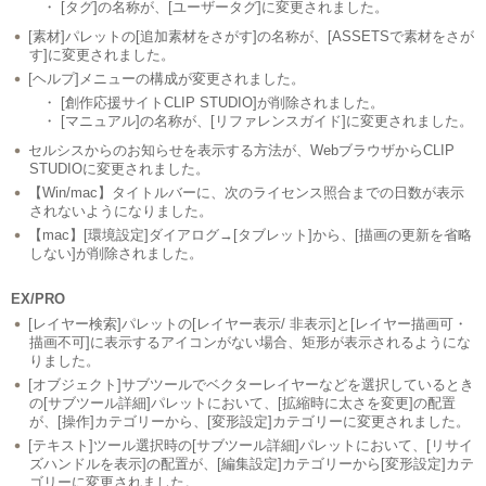
・ [タグ]の名称が、[ユーザータグ]に変更されました。
[素材]パレットの[追加素材をさがす]の名称が、[ASSETSで素材をさが
す]に変更されました。
[ヘルプ]メニューの構成が変更されました。
・ [創作応援サイトCLIP STUDIO]が削除されました。
・ [マニュアル]の名称が、[リファレンスガイド]に変更されました。
セルシスからのお知らせを表示する方法が、WebブラウザからCLIP
STUDIOに変更されました。
【Win/mac】タイトルバーに、次のライセンス照合までの日数が表示
されないようになりました。
【mac】[環境設定]ダイアログ→[タブレット]から、[描画の更新を省略
しない]が削除されました。
EX/PRO
[レイヤー検索]パレットの[レイヤー表示/ 非表示]と[レイヤー描画可・
描画不可]に表示するアイコンがない場合、矩形が表示されるようにな
りました。
[オブジェクト]サブツールでベクターレイヤーなどを選択しているとき
の[サブツール詳細]パレットにおいて、[拡縮時に太さを変更]の配置
が、[操作]カテゴリーから、[変形設定]カテゴリーに変更されました。
[テキスト]ツール選択時の[サブツール詳細]パレットにおいて、[リサイ
ズハンドルを表示]の配置が、[編集設定]カテゴリーから[変形設定]カテ
ゴリーに変更されました。