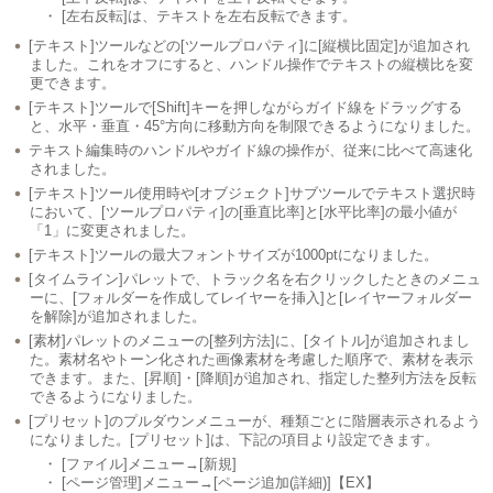
・ [左右反転]は、テキストを左右反転できます。
[テキスト]ツールなどの[ツールプロパティ]に[縦横比固定]が追加され
ました。これをオフにすると、ハンドル操作でテキストの縦横比を変
更できます。
[テキスト]ツールで[Shift]キーを押しながらガイド線をドラッグする
と、水平・垂直・45°方向に移動方向を制限できるようになりました。
テキスト編集時のハンドルやガイド線の操作が、従来に比べて高速化
されました。
[テキスト]ツール使用時や[オブジェクト]サブツールでテキスト選択時
において、[ツールプロパティ]の[垂直比率]と[水平比率]の最小値が
「1」に変更されました。
[テキスト]ツールの最大フォントサイズが1000ptになりました。
[タイムライン]パレットで、トラック名を右クリックしたときのメニュ
ーに、[フォルダーを作成してレイヤーを挿入]と[レイヤーフォルダー
を解除]が追加されました。
[素材]パレットのメニューの[整列方法]に、[タイトル]が追加されまし
た。素材名やトーン化された画像素材を考慮した順序で、素材を表示
できます。また、[昇順]・[降順]が追加され、指定した整列方法を反転
できるようになりました。
[プリセット]のプルダウンメニューが、種類ごとに階層表示されるよう
になりました。[プリセット]は、下記の項目より設定できます。
・ [ファイル]メニュー→[新規]
・ [ページ管理]メニュー→[ページ追加(詳細)]【EX】