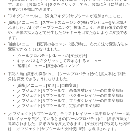
す。また、[お気に入り]タグをクリックしても、お気に入りに登録した
素材だけを抽出できます。
[フキダシ]ツールに、[角丸フキダシ]サブツールが追加されました。
[編集]メニューに、[スマートスムージング(先行プレビュー)]が追加さ
れました。AI（ディープラーニング）技術により、画像解像度の変更
や、画像の拡大などで発生したジャギーを目立たないように変換でき
ます。
[編集]メニュー→[変形]の各コマンド選択時に、次の方法で変形方法を
変更できるようになりました。
・ [ツールプロパティ]パレットの[変形方法]
・ キャンバスを右クリックして表示されるメニュー
・ [編集]メニュー→[変形]の各コマンド
下記の自由変形の操作中に、[ツールプロパティ]から[拡大率]と[回転
角]を変更できるようになりました。
・ [編集]メニュー→[変形]→[自由変形]
・ [オブジェクト]サブツールで、画像素材レイヤーの自由変形時
・ [オブジェクト]サブツールで、ベクターレイヤーの自由変形時
・ [オブジェクト]サブツールで、フキダシレイヤーの自由変形時
・ [オブジェクト]サブツールで、定規の自由変形時
[オブジェクト]サブツールで、テキストレイヤー・集中線レイヤー・流
線レイヤーを選択しているときの[ツールプロパティ]に、[変形方法]が
追加されました。変形方法を変更できます。[変形方法]で設定した内容
は、[オブジェクト]サブツールの次回使用時にも適用されます。