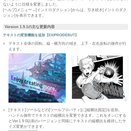
ないように仕様を変更しました。
[ヘルプ]メニュー→[イントロダクション]からは、引き続き[イントロダク
ション]を表示できます。
Version 1.9.1の主な更新内容
テキストの変形機能を追加【EX/PRO/DEBUT】
○
テキスト全体の回転、縦・横方向の傾き、上下・左右反転の操作が行
えます。
○
[テキスト]ツールなどの[ツールプロパティ]に[縦横比固定]を追加。
ハンドル操作でテキストの縦横比を変更できます。これをオンにする
とVer.1.9.0以前のバージョンと同様にテキストの縦横比を維持したサ
イズ変更ができます。