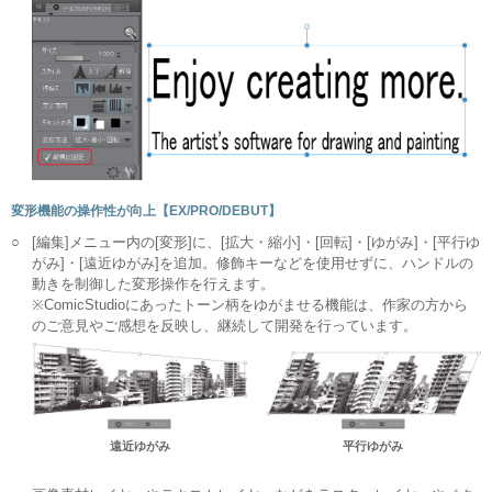
変形機能の操作性が向上【EX/PRO/DEBUT】
○
[編集]メニュー内の[変形]に、[拡大・縮小]・[回転]・[ゆがみ]・[平行ゆ
がみ]・[遠近ゆがみ]を追加。修飾キーなどを使用せずに、ハンドルの
動きを制御した変形操作を行えます。
※ComicStudioにあったトーン柄をゆがませる機能は、作家の方から
のご意見やご感想を反映し、継続して開発を行っています。
遠近ゆがみ
平行ゆがみ