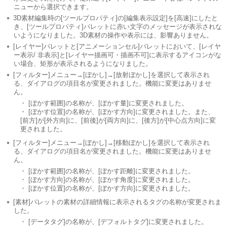
ニューから選択できます。
3D素材編集時の[ツールプロパティ]の[編集表示設定]を[高速]にしたと
き、[ツールプロパティ]パレットに赤い文字のメッセージが表示されな
いようになりました。3D素材の操作や表示には、影響ありません。
[レイヤー]パレットと[アニメーションセル]パレットにおいて、[レイヤ
ー表示/ 非表示]と[レイヤー描画可・描画不可]に表示するアイコンがな
い場合、矩形が表示されるようになりました。
[フィルター]メニュー→[ぼかし]→[放射ぼかし]を選択して表示され
る、ダイアログの項目名が変更されました。機能に変更はありませ
ん。
・ [ぼかす範囲]の名称が、[ぼかす量]に変更されました。
・ [ぼかす位置]の名称が、[ぼかす方向]に変更されました。また、
[前方]が[外方向]に、[前後]が[両方向]に、[後方]が[中心点方向]に変
更されました。
[フィルター]メニュー→[ぼかし]→[移動ぼかし]を選択して表示され
る、ダイアログの項目名が変更されました。機能に変更はありませ
ん。
・ [ぼかす範囲]の名称が、[ぼかす距離]に変更されました。
・ [ぼかす方向]の名称が、[ぼかす角度]に変更されました。
・ [ぼかす位置]の名称が、[ぼかす方向]に変更されました。
[素材]パレットの素材の詳細情報に表示されるタグの名称が変更されま
した。
・ [データタグ]の名称が、[デフォルトタグ]に変更されました。