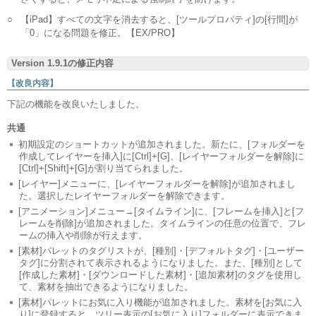
○
【iPad】すべての文字を消去すると、[ツールプロパティ]の[行間]が
「0」になる問題を修正。【EX/PRO】
Version 1.9.1の修正内容
【改良内容】
下記の機能を改良いたしました。
共通
初期設定のショートカットが追加されました。新たに、[フォルダーを
作成してレイヤーを挿入]に[Ctrl]+[G]、[レイヤーフォルダーを解除]に
[Ctrl]+[Shift]+[G]が割り当てられました。
[レイヤー]メニューに、[レイヤーフォルダーを解除]が追加されまし
た。選択したレイヤーフォルダーを解除できます。
[アニメーション]メニュー→[タイムライン]に、[フレームを挿入]と[フ
レームを削除]が追加されました。タイムラインの任意の位置で、フレ
ームの挿入や削除が行えます。
[素材]パレットのタグリストが、[種別]・[デフォルトタグ]・[ユーザー
タグ]に分割されて表示されるようになりました。また、[種別]として
[作成した素材]・[ダウンロードした素材]・[追加素材]のタグを使用し
て、素材を抽出できるようになりました。
[素材]パレットにお気に入り機能が追加されました。素材を[お気に入
り]に登録すると、ツリー表示の[お気に入り]フォルダーに表示できま