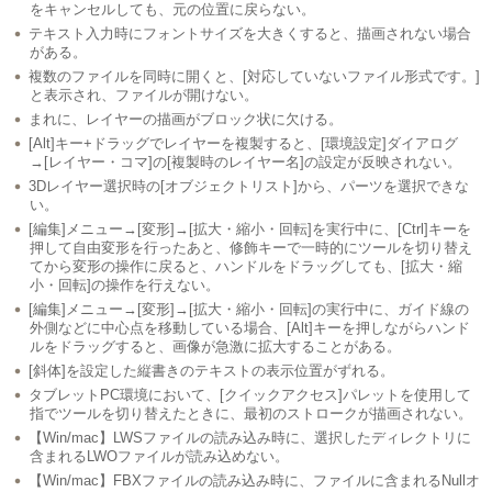
をキャンセルしても、元の位置に戻らない。
テキスト入力時にフォントサイズを大きくすると、描画されない場合
がある。
複数のファイルを同時に開くと、[対応していないファイル形式です。]
と表示され、ファイルが開けない。
まれに、レイヤーの描画がブロック状に欠ける。
[Alt]キー+ドラッグでレイヤーを複製すると、[環境設定]ダイアログ
→[レイヤー・コマ]の[複製時のレイヤー名]の設定が反映されない。
3Dレイヤー選択時の[オブジェクトリスト]から、パーツを選択できな
い。
[編集]メニュー→[変形]→[拡大・縮小・回転]を実行中に、[Ctrl]キーを
押して自由変形を行ったあと、修飾キーで一時的にツールを切り替え
てから変形の操作に戻ると、ハンドルをドラッグしても、[拡大・縮
小・回転]の操作を行えない。
[編集]メニュー→[変形]→[拡大・縮小・回転]の実行中に、ガイド線の
外側などに中心点を移動している場合、[Alt]キーを押しながらハンド
ルをドラッグすると、画像が急激に拡大することがある。
[斜体]を設定した縦書きのテキストの表示位置がずれる。
タブレットPC環境において、[クイックアクセス]パレットを使用して
指でツールを切り替えたときに、最初のストロークが描画されない。
【Win/mac】LWSファイルの読み込み時に、選択したディレクトリに
含まれるLWOファイルが読み込めない。
【Win/mac】FBXファイルの読み込み時に、ファイルに含まれるNullオ