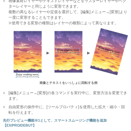
○
画像素材レイヤーやテキストレイヤーなどをラスターレイヤーやベク
ターレイヤーと同じように変形できます。
複数の異なるレイヤーや定規を選択して、[編集]メニュー→[変形]より
一度に変形することもできます。
※使用できる変形の種類はレイヤーの種類によって異なります。
▶
▶
画像とテキストをいっしょに回転する例
○
[編集]メニュー→[変形]の各コマンドを実行中に、変形方法を変更でき
ます。
○
自由変形の操作中に、[ツールプロパティ]を使用した拡大・縮小・回
転を行えます。
先行プレビュー機能※1として、スマートスムージング機能を追加
【EX/PRO/DEBUT】