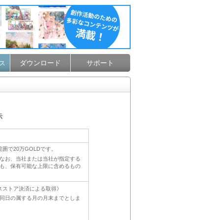
ダウンロード
サポート
ス
示
囲で20万GOLDです。
。なお、当社または当社が指定する
ても、保有可能な上限に含めるもの
スストア決済による取得》
後同日の属する月の月末までとしま