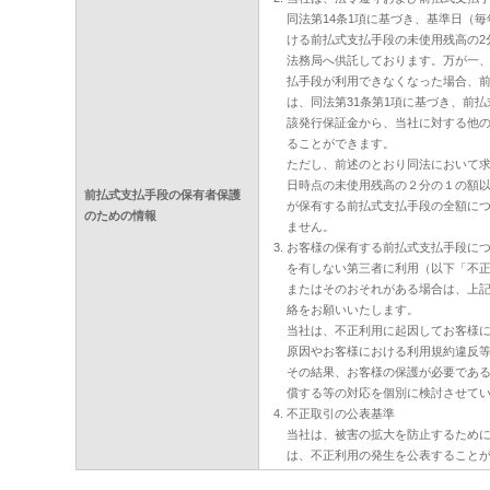
同法第14条1項に基づき、基準日（毎年
ける前払式支払手段の未使用残高の2
法務局へ供託しております。万が一
払手段が利用できなくなった場合、
は、同法第31条第1項に基づき、前
該発行保証金から、当社に対する他
ることができます。
ただし、前述のとおり同法において
日時点の未使用残高の２分の１の額
前払式支払手段の保有者保護
が保有する前払式支払手段の全額に
のための情報
ません。
お客様の保有する前払式支払手段に
を有しない第三者に利用（以下「不
またはそのおそれがある場合は、上
絡をお願いいたします。
当社は、不正利用に起因してお客様
原因やお客様における利用規約違反
その結果、お客様の保護が必要であ
償する等の対応を個別に検討させて
不正取引の公表基準
当社は、被害の拡大を防止するため
は、不正利用の発生を公表すること