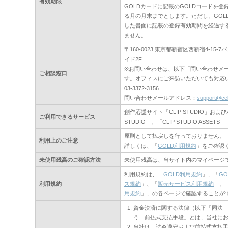
有効期限
GOLDカードに記載のGOLDコードを
る月の月末までとします。ただし、GOL
した書面に記載の登録有効期間を経過する
ません。
〒160-0023 東京都新宿区西新宿4-1
イド2F
※お問い合わせは、以下「問い合わせメ
ご相談窓口
す。オフィスにご来訪いただいても対応
03-3372-3156
問い合わせメールアドレス：
support@ce
創作応援サイト「CLIP STUDIO」およ
ご利用できるサービス
STUDIO」、「CLIP STUDIO ASSETS」
原則として払戻しを行っておりません。
利用上のご注意
詳しくは、「
GOLD利用規約
」をご確認
未使用残高のご確認方法
未使用残高は、当サイト内のマイページ
利用規約は、「
GOLD利用規約
」、「
G
利用規約
ス規約
」、「
販売サービス利用規約
」、
用規約
」、の各ページで確認することが
資金決済に関する法律（以下「同法
う「前払式支払手段」とは、当社にお
当社は、法令遵守および前払式支払