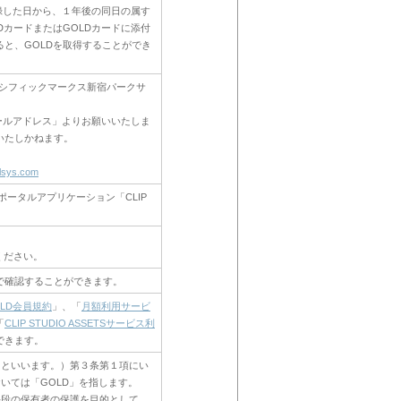
登録した日から、１年後の同日の属す
DカードまたはGOLDカードに添付
と、GOLDを取得することができ
5-7パシフィックマークス新宿パークサ
ールアドレス」よりお願いいたしま
いたしかねます。
lsys.com
びポータルアプリケーション「CLIP
ください。
で確認することができます。
OLD会員規約
」、「
月額利用サービ
「
CLIP STUDIO ASSETSサービス利
できます。
」といいます。）第３条第１項にい
いては「GOLD」を指します。
手段の保有者の保護を目的として、