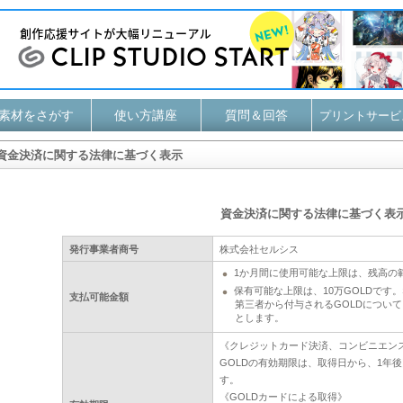
素材をさがす
使い方講座
質問＆回答
プリントサービ
資金決済に関する法律に基づく表示
資金決済に関する法律に基づく表
発行事業者商号
株式会社セルシス
1か月間に使用可能な上限は、残高の範
保有可能な上限は、10万GOLDです
支払可能金額
第三者から付与されるGOLDについ
とします。
《クレジットカード決済、コンビニエン
GOLDの有効期限は、取得日から、1年
す。
《GOLDカードによる取得》