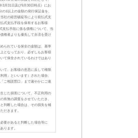
3月31日及び9月30日時点）にお
分の1以上の金額の発行保証金を、
、当社の経営破綻等により前払式支
前払式支払手段を保有するお客様
払式支払手段に係る債権について、当
の債権者よりも優先して弁済を受け
求められている保全の金額は、基準
以上となっており、必ずしもお客様
ついて保全されているわけではあり
ついて、お客様の意思に反して権限
正利用」といいます）された場合、
記「ご相談窓口」まで速やかにご連
に生じた損害について、不正利用の
等の有無の調査をさせていただき、
ると判断した場合は、その損失を補
いただきます。
に必要があると判断した場合等に
があります。