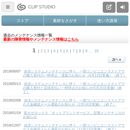
CLIP STUDIO
ストア
素材をさがす
使い方講座
過去のメンテナンス情報一覧
最新の障害情報やメンテナンス情報は
こちら
1
|
2
|
3
|
4
|
5
|
6
|
7
|
8
|
9
...
19
2019/06/07
決済システムメンテナンスに伴う、一部コンビニエンスストアで
の購入受付の一時停止、遅延のお知らせ（6月13日実施）（終了）
2019/05/13
決済システムメンテナンスに伴う、一部コンビニエンスストアで
の購入受付と店頭支払い一時停止のお知らせ(5月20日実施)（終
了）
2019/02/08
決済システムメンテナンスに伴う、一部コンビニエンスストアで
の入金確認メール遅延のお知らせ（2月14日実施）（終了）
2019/01/16
富士ゼロックス「ネットプリントサービス」定期メンテナンスの
お知らせ
2018/12/07
決済システムメンテナンスに伴う、一部コンビニエンスストアで
の入金確認メール遅延のお知らせ（12月13日実施）（終了）