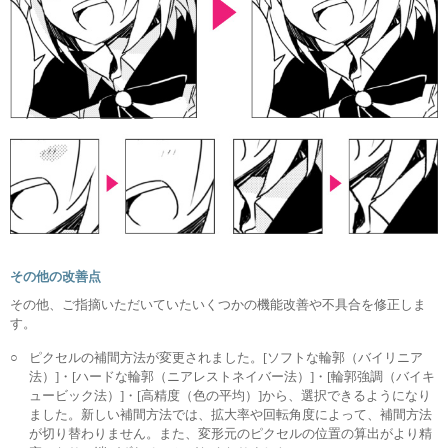
その他の改善点
その他、ご指摘いただいていたいくつかの機能改善や不具合を修正しま
す。
○
ピクセルの補間方法が変更されました。[ソフトな輪郭（バイリニア
法）]・[ハードな輪郭（ニアレストネイバー法）]・[輪郭強調（バイキ
ュービック法）]・[高精度（色の平均）]から、選択できるようになり
ました。新しい補間方法では、拡大率や回転角度によって、補間方法
が切り替わりません。また、変形元のピクセルの位置の算出がより精