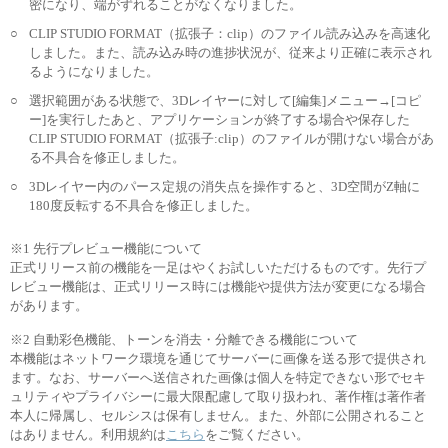
密になり、端がずれることがなくなりました。
○
CLIP STUDIO FORMAT（拡張子：clip）のファイル読み込みを高速化
しました。また、読み込み時の進捗状況が、従来より正確に表示され
るようになりました。
○
選択範囲がある状態で、3Dレイヤーに対して[編集]メニュー→[コピ
ー]を実行したあと、アプリケーションが終了する場合や保存した
CLIP STUDIO FORMAT（拡張子:clip）のファイルが開けない場合があ
る不具合を修正しました。
○
3Dレイヤー内のパース定規の消失点を操作すると、3D空間がZ軸に
180度反転する不具合を修正しました。
※1 先行プレビュー機能について
正式リリース前の機能を一足はやくお試しいただけるものです。先行プ
レビュー機能は、正式リリース時には機能や提供方法が変更になる場合
があります。
※2 自動彩色機能、トーンを消去・分離できる機能について
本機能はネットワーク環境を通じてサーバーに画像を送る形で提供され
ます。なお、サーバーへ送信された画像は個人を特定できない形でセキ
ュリティやプライバシーに最大限配慮して取り扱われ、著作権は著作者
本人に帰属し、セルシスは保有しません。また、外部に公開されること
はありません。利用規約は
こちら
をご覧ください。