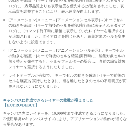
の動きを確認]・[キーで前後のセルを確認]実行時に表示されるダイア
ログに、[表示品質よりも表示速度を優先する]が追加されました。表
示品質を調整することにより、表示速度が向上します。
○
[アニメーション]メニュー→[アニメーションセル表示]→[キーでセル
の動きを確認]・[キーで前後のセルを確認]実行時に表示されるダイア
ログに、[コマンド終了時に最後に表示していたレイヤーを選択する]
が追加されました。ダイアログを閉じたあと、編集対象のセルを変更
しないように設定できます。
○
[アニメーション]メニュー→[アニメーションセル表示]→[キーでセル
の動きを確認]・[キーで前後のセルを確認]実行時に、編集対象セルの
切り替えが発生すると、セルがフォルダーの場合は、直前の編集対象
レイヤーを選択するようになりました。
○
ライトテーブルが有効で、[キーでセルの動きを確認]・[キーで前後の
セルを確認]を実行したときに、指を離したときのセルの不透明度が変
更されないようになりました。
キャンバスに作成できるレイヤーの枚数が増えました
【EX/PRO/DEBUT】
キャンバス内にレイヤーを、10,000枚まで作成できるようになりました。
※使用環境やキャンバスサイズにより、アプリケーションの動作が遅くな
る場合があります。