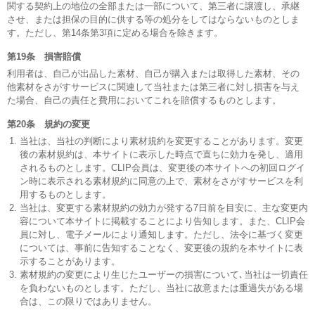
関する契約上の地位の全部または一部について、第三者に譲渡し、承継
させ、または担保の目的に供する等の処分をしてはならないものとしま
す。ただし、第14条第3項に定める場合を除きます。
第19条 損害賠償
利用者は、自己が出品した素材、自己が購入または取得した素材、その
他素材をさがすサービスに関連して当社または第三者に対し損害を与え
た場合、自己の責任と費用においてこれを賠償するものとします。
第20条 規約の変更
当社は、当社の判断により素材規約を変更することがあります。変更
後の素材規約は、本サイトに表示した時点で直ちに効力を発し、適用
されるものとします。CLIP会員は、変更後の本サイトへの初回ログイ
ン時に表示される素材規約に同意の上で、素材をさがすサービスを利
用するものとします。
当社は、変更する素材規約の効力が発する7日前を目安に、主な変更内
容について本サイトに掲載することにより告知します。また、CLIP会
員に対し、電子メールにより通知します。ただし、法令に基づく変更
については、事前に告知することなく、変更後の規約を本サイトに表
示することがあります。
素材規約の変更により生じたユーザーの損害について､当社は一切責任
を負わないものとします。ただし、当社に故意または重過失がある場
合は、この限りではありません。