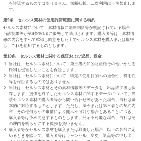
を許諾するものではありません。無断転載、二次利用は一切禁止しま
す。
第9条 セルシス素材の使用許諾範囲に関する特約
セルシス素材について、素材情報に別途制限等が明記されている場合、
当該制限等が第8条第1項に優先して適用されます。購入者等は、素材情
報の内容をすべて確認し同意をした上でセルシス素材を購入または取得
し、これを使用するものとします。
第10条 セルシス素材に関する保証および返品、返金
当社は、セルシス素材について、第三者の知的財産権その他いかなる
権利も侵害しないことを保証します。
当社は、セルシス素材について、特定の使用目的への適合性、有用性
等を保証するものではありません。
当社は、セルシス素材とその素材情報等のデータを、出品終了後も保
存します。提供を終了したセルシス素材に関するデータについて、当
該セルシス素材の購入者等から問い合わせ等があった場合、当社は基
本的に対応するものとします。ただし、法令または第三者との契約内
容、その他何らかの事情により開示不可能な場合もあることにつき、
購入者等は予め同意するものとします。開示不可能な場合、当社はそ
の理由を明らかにする義務を負いません。
購入者等がセルシス素材を購入または取得した場合、以下の各号に定
めるときを除いて、購入者等はキャンセル、変更、返品等の申し出、