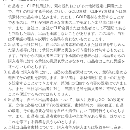
出品者は、CLIP利用規約、素材規約およびその他諸規定に同意の上
で、当社の指定する手続きに従い、GOLD素材、CLIPPY素材または無
償素材の出品を申し込みます。ただし、GOLD素材を出品することが
できるのは、当社が別途適正な審査の上で認定した出品者に限りま
す。また、当社は、当社がCLIP会員または出品者として不適切である
と判断した場合、出品を承諾しないことがあります。この場合、当社
は不承諾の理由を説明する義務を負わないものとします。
出品者は当社に対し、自己の出品者素材の購入または取得を申し込ん
だ購入者等に対して承諾の判断と実施を行う権利を付与するものとし
ます。当社からの購入者等に対する承諾の意思表示は、出品者からの
購入者等に対する承諾の意思表示とみなされ、出品者はこれに異議を
述べないものとします。
出品者は購入者等に対し、自己の出品者素材について、第8条に定める
範囲でその使用を許諾します。出品者は、素材情報に使用上の注意等
を設定することができますが、第8条に抵触する内容の設定はできませ
ん。また、当社は出品者に対し、当該注意等を購入者等に遵守させる
ことを保証するものではありません。
出品者は、自己の出品者素材について、購入に必要なGOLDの設定変
更、交換に必要なCLIPPYの設定変更、素材情報の一部の修正、出品
の取消、その他必要な管理を自己の責任において随時行うものとしま
す。また、出品者は出品者素材に瑕疵や欠陥等がある場合、速やかに
これを修正する義務を負うものとします。
当社は出品者素材について、購入者等が購入または取得を申し込み、