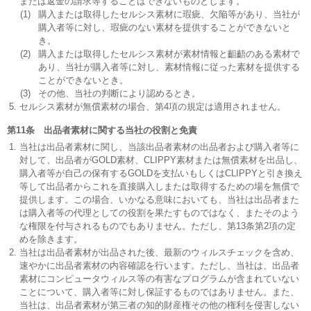
または返金の請求等することはできないものとします。
(1)
購入または取得したセルシス素材に瑕疵、欠陥等があり、当社が
購入者等に対し、瑕疵のない素材を提供することができないと
き。
(2)
購入または取得したセルシス素材が素材情報と齟齬のある素材で
あり、当社が購入者等に対し、素材情報に従った素材を提供する
ことができないとき。
(3)
その他、当社の判断により認めるとき。
セルシス素材が無償素材の場合、第4項の規定は適用されません。
第11条 出品者素材に関する当社の役割と免責
当社は出品者素材に関し、当該出品者素材の出品者および購入者等に
対して、出品者がGOLD素材、CLIPPY素材または無償素材を出品し、
購入者等が自己の保有するGOLDを支払いもしくはCLIPPYと引き換え
等して出品者からこれを直接購入しまたは取得するための場を無償で
提供します。この場合、いかなる意味においても、当社は出品者また
は購入者等の代理としての役割を果たすものではなく、またそのよう
な権限を付与されるものでもありません。ただし、第13条第2項の定
めを除きます。
当社は出品者素材が出品された後、最新のウィルスチェックを含め、
速やかに出品者素材の内容確認を行います。ただし、当社は、出品者
素材にコンピュータウィルス等の有害なプログラムが含まれていない
ことについて、購入者等に対し保証するものではありません。また、
当社は、出品者素材が第三者の知的財産権その他の権利を侵害しない