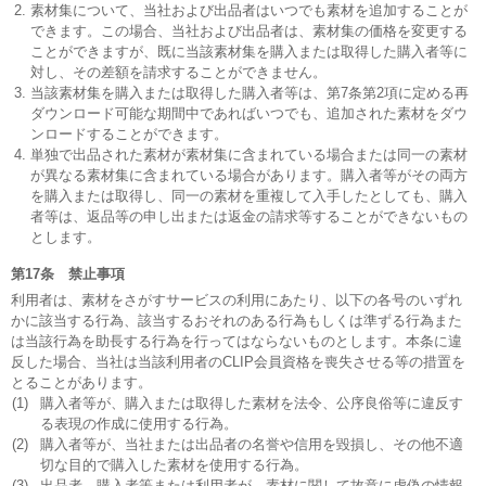
素材集について、当社および出品者はいつでも素材を追加することが
できます。この場合、当社および出品者は、素材集の価格を変更する
ことができますが、既に当該素材集を購入または取得した購入者等に
対し、その差額を請求することができません。
当該素材集を購入または取得した購入者等は、第7条第2項に定める再
ダウンロード可能な期間中であればいつでも、追加された素材をダウ
ンロードすることができます。
単独で出品された素材が素材集に含まれている場合または同一の素材
が異なる素材集に含まれている場合があります。購入者等がその両方
を購入または取得し、同一の素材を重複して入手したとしても、購入
者等は、返品等の申し出または返金の請求等することができないもの
とします。
第17条 禁止事項
利用者は、素材をさがすサービスの利用にあたり、以下の各号のいずれ
かに該当する行為、該当するおそれのある行為もしくは準ずる行為また
は当該行為を助長する行為を行ってはならないものとします。本条に違
反した場合、当社は当該利用者のCLIP会員資格を喪失させる等の措置を
とることがあります。
(1)
購入者等が、購入または取得した素材を法令、公序良俗等に違反す
る表現の作成に使用する行為。
(2)
購入者等が、当社または出品者の名誉や信用を毀損し、その他不適
切な目的で購入した素材を使用する行為。
(3)
出品者、購入者等または利用者が、素材に関して故意に虚偽の情報