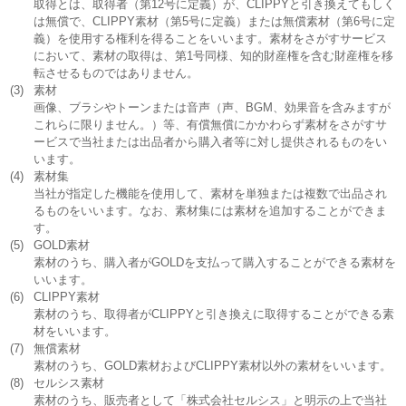
取得とは、取得者（第12号に定義）が、CLIPPYと引き換えてもしく
は無償で、CLIPPY素材（第5号に定義）または無償素材（第6号に定
義）を使用する権利を得ることをいいます。素材をさがすサービス
において、素材の取得は、第1号同様、知的財産権を含む財産権を移
転させるものではありません。
(3)
素材
画像、ブラシやトーンまたは音声（声、BGM、効果音を含みますが
これらに限りません。）等、有償無償にかかわらず素材をさがすサ
ービスで当社または出品者から購入者等に対し提供されるものをい
います。
(4)
素材集
当社が指定した機能を使用して、素材を単独または複数で出品され
るものをいいます。なお、素材集には素材を追加することができま
す。
(5)
GOLD素材
素材のうち、購入者がGOLDを支払って購入することができる素材を
いいます。
(6)
CLIPPY素材
素材のうち、取得者がCLIPPYと引き換えに取得することができる素
材をいいます。
(7)
無償素材
素材のうち、GOLD素材およびCLIPPY素材以外の素材をいいます。
(8)
セルシス素材
素材のうち、販売者として「株式会社セルシス」と明示の上で当社