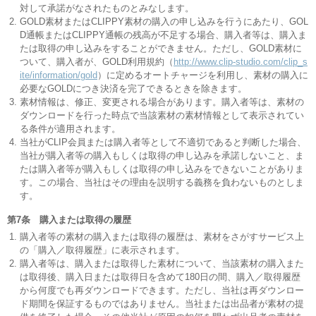
対して承諾がなされたものとみなします。
GOLD素材またはCLIPPY素材の購入の申し込みを行うにあたり、GOL
D通帳またはCLIPPY通帳の残高が不足する場合、購入者等は、購入ま
たは取得の申し込みをすることができません。ただし、GOLD素材に
ついて、購入者が、GOLD利用規約（
http://www.clip-studio.com/clip_s
ite/information/gold
）に定めるオートチャージを利用し、素材の購入に
必要なGOLDにつき決済を完了できるときを除きます。
素材情報は、修正、変更される場合があります。購入者等は、素材の
ダウンロードを行った時点で当該素材の素材情報として表示されてい
る条件が適用されます。
当社がCLIP会員または購入者等として不適切であると判断した場合、
当社が購入者等の購入もしくは取得の申し込みを承諾しないこと、ま
たは購入者等が購入もしくは取得の申し込みをできないことがありま
す。この場合、当社はその理由を説明する義務を負わないものとしま
す。
第7条 購入または取得の履歴
購入者等の素材の購入または取得の履歴は、素材をさがすサービス上
の「購入／取得履歴」に表示されます。
購入者等は、購入または取得した素材について、当該素材の購入また
は取得後、購入日または取得日を含めて180日の間、購入／取得履歴
から何度でも再ダウンロードできます。ただし、当社は再ダウンロー
ド期間を保証するものではありません。当社または出品者が素材の提