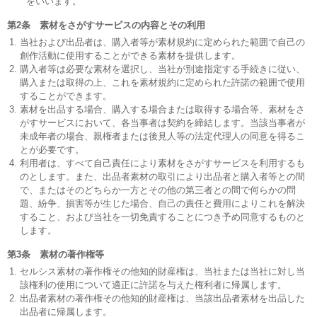
をいいます。
第2条 素材をさがすサービスの内容とその利用
当社および出品者は、購入者等が素材規約に定められた範囲で自己の
創作活動に使用することができる素材を提供します。
購入者等は必要な素材を選択し、当社が別途指定する手続きに従い、
購入または取得の上、これを素材規約に定められた許諾の範囲で使用
することができます。
素材を出品する場合、購入する場合または取得する場合等、素材をさ
がすサービスにおいて、各当事者は契約を締結します。当該当事者が
未成年者の場合、親権者または後見人等の法定代理人の同意を得るこ
とが必要です。
利用者は、すべて自己責任により素材をさがすサービスを利用するも
のとします。また、出品者素材の取引により出品者と購入者等との間
で、またはそのどちらか一方とその他の第三者との間で何らかの問
題、紛争、損害等が生じた場合、自己の責任と費用によりこれを解決
すること、および当社を一切免責することにつき予め同意するものと
します。
第3条 素材の著作権等
セルシス素材の著作権その他知的財産権は、当社または当社に対し当
該権利の使用について適正に許諾を与えた権利者に帰属します。
出品者素材の著作権その他知的財産権は、当該出品者素材を出品した
出品者に帰属します。