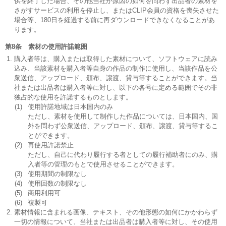
供を終了した場合、その他当社が原因の如何を問わず出品者の素材を
さがすサービスの利用を停止し、またはCLIP会員の資格を喪失させた
場合等、180日を経過する前に再ダウンロードできなくなることがあ
ります。
第8条 素材の使用許諾範囲
購入者等は、購入または取得した素材について、ソフトウェアに読み
込み、当該素材を購入者等自身の作品の制作に使用し、当該作品を公
衆送信、アップロード、頒布、譲渡、貸与等することができます。当
社または出品者は購入者等に対し、以下の各号に定める範囲でその非
独占的な使用を許諾するものとします。
(1)
使用許諾地域は日本国内のみ
ただし、素材を使用して制作した作品については、日本国内、国
外を問わず公衆送信、アップロード、頒布、譲渡、貸与等するこ
とができます。
(2)
再使用許諾禁止
ただし、自己に代わり履行する者としての履行補助者にのみ、購
入者等の管理のもとで使用させることができます。
(3)
使用期間の制限なし
(4)
使用回数の制限なし
(5)
商用利用可
(6)
複製可
素材情報に含まれる画像、テキスト、その他形態の如何にかかわらず
一切の情報について、当社または出品者は購入者等に対し、その使用