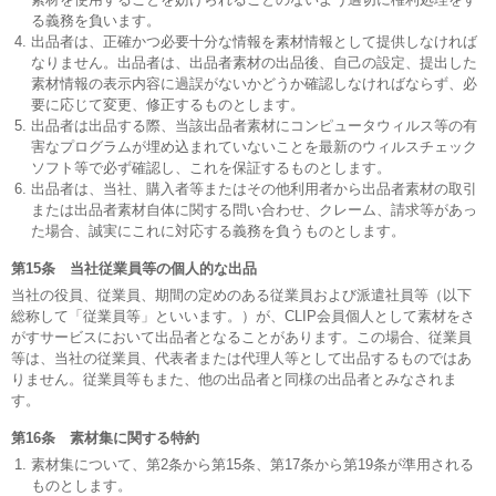
る義務を負います。
出品者は、正確かつ必要十分な情報を素材情報として提供しなければ
なりません。出品者は、出品者素材の出品後、自己の設定、提出した
素材情報の表示内容に過誤がないかどうか確認しなければならず、必
要に応じて変更、修正するものとします。
出品者は出品する際、当該出品者素材にコンピュータウィルス等の有
害なプログラムが埋め込まれていないことを最新のウィルスチェック
ソフト等で必ず確認し、これを保証するものとします。
出品者は、当社、購入者等またはその他利用者から出品者素材の取引
または出品者素材自体に関する問い合わせ、クレーム、請求等があっ
た場合、誠実にこれに対応する義務を負うものとします。
第15条 当社従業員等の個人的な出品
当社の役員、従業員、期間の定めのある従業員および派遣社員等（以下
総称して「従業員等」といいます。）が、CLIP会員個人として素材をさ
がすサービスにおいて出品者となることがあります。この場合、従業員
等は、当社の従業員、代表者または代理人等として出品するものではあ
りません。従業員等もまた、他の出品者と同様の出品者とみなされま
す。
第16条 素材集に関する特約
素材集について、第2条から第15条、第17条から第19条が準用される
ものとします。