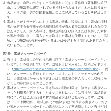
出品者は、自己の出品する出品者素材に関する著作権（著作権法第27
条および第28条に規定されている権利を含みますがこれらに限りませ
ん。）その他一切の知的財産権が自己に帰属していることを保証しま
す。
素材をさがすサービスにおける素材の提供、販売により、素材の権利
者が保有する著作権その他知的財産権が購入者等に譲渡されるもので
はありません。購入者等は、素材規約および購入または取得した素材
の素材情報に従い、購入または取得した素材を使用するものとし、第1
項および第2項の権利を侵害するまたは侵害する可能性のある行為をし
ないものとします。
第4条 素材メッセージボード
当社は、素材毎に公開の掲示板（以下「素材メッセージボード」とい
います。）を提供しています。当社および利用者は、投稿ガイドライ
ン（
http://www.clip-studio.com/clip_site/information/contribution
）に従
い、メッセージを投稿するものとします。なお、メッセージの内容
は、当該素材にかかわる内容または当該素材の購入もしくは取得にか
かわる内容に限るものとします。
素材メッセージボードへの書き込みの削除権限は、該当する書き込み
をした利用者が有する他、セルシス素材については当社が、出品者素
材については当該出品者素材の出品者および当社が有します。当社
は、CLIP利用規約、素材規約その他諸規定に違反する書き込み、およ
び素材メッセージボードへの書き込みとして不適切なものと当社が判