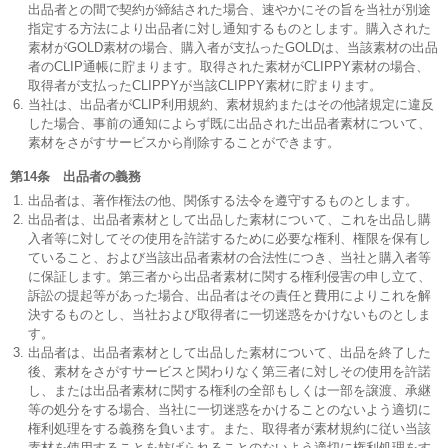
出品者との間で契約が締結された場合、速やかにその旨を当社が別途
指定する方法により出品者に対し通知するものとします。購入された
素材がGOLD素材の場合、購入者が支払ったGOLDは、当該素材の出品
者のCLIP通帳に貯まります。取得された素材がCLIPPY素材の場合、
取得者が支払ったCLIPPYが当該CLIPPY素材に貯まります。
当社は、出品者がCLIP利用規約、素材規約またはその他諸規定に違反
した場合、事前の通知によらず既に出品された出品者素材について、
素材をさがすサービスから削除することができます。
第14条 出品者の義務
出品者は、著作権法の他、関係する法令を遵守するものとします。
出品者は、出品者素材として出品した素材について、これを出品し購
入者等に対してその使用を許諾するために必要な権利、権限を保有し
ていること、および当該出品者素材の合法性につき、当社と購入者等
に保証します。第三者から出品者素材に関する権利侵害の申し立て、
訴訟の提起等があった場合、出品者はその責任と費用によりこれを解
決するものとし、当社および取得者に一切迷惑をかけないものとしま
す。
出品者は、出品者素材として出品した素材について、出品を終了した
後、素材をさがすサービスと関わりなく第三者に対しその使用を許諾
し、または出品者素材に関する権利の全部もしくは一部を譲渡、承継
等の処分をする場合、当社に一切迷惑をかけることのないよう適切に
権利処理をする義務を負います。また、取得者が素材規約に従い当該
素材を使用することを妨げられることのないよう適切に権利処理をす