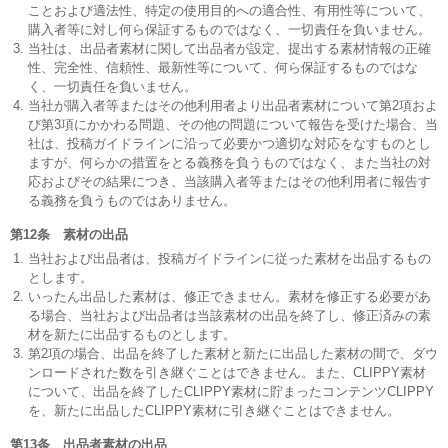
ことおよび適法性、特定の使用目的への適合性、有用性等について、
購入者等に対し何ら保証するものではなく、一切責任を負いません。
当社は、出品者素材に関して出品者が設定、提出する素材情報の正確
性、完全性、信頼性、最新性等について、何ら保証するものではな
く、一切責任を負いません。
当社が購入者等またはその他利用者より出品者素材について第2項およ
び第3項にかかわる問題、その他の問題について報告を受けた場合、当
社は、投稿ガイドラインに沿って必要かつ適切な対応をなすものとし
ますが、何らかの措置をとる義務を負うものではなく、また当社の対
応およびその結果につき、当該購入者等またはその他利用者に報告す
る義務を負うものではありません。
第12条 素材の出品
当社および出品者は、投稿ガイドラインに従った素材を出品するもの
とします。
いったん出品した素材は、修正できません。素材を修正する必要があ
る場合、当社および出品者は当該素材の出品を終了し、修正済みの素
材を新たに出品するものとします。
第2項の場合、出品を終了した素材と新たに出品した素材の間で、ダウ
ンロードされた数を引き継ぐことはできません。また、CLIPPY素材
について、出品を終了したCLIPPY素材に貯まったコンテンツCLIPPY
を、新たに出品したCLIPPY素材に引き継ぐことはできません。
第13条 出品者素材の出品