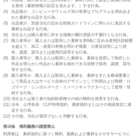
を発信（素材情報の設定を含みます。）する行為。
(4)
出品者が、コンピュータウィルス等の有害なプログラムを埋め込ま
れた素材を出品する行為。
(5)
出品者が、別途当社の定める投稿ガイドラインに明らかに違反する
素材を出品する行為。
(6)
当社または購入者等に対する債務の履行遅延や不履行となる行為。
(7)
購入者等が、購入または取得した素材を第8条に定める使用許諾範囲
を超えて、加工・改変の有無を問わず複製・公衆送信等により頒
布、譲渡、貸与または使用許諾等する行為。
(8)
購入者等が、購入または取得した素材を、素材を使用して制作した
作品を明らかに作品から素材を抽出できる状態で頒布、譲渡、貸与
等する行為。
(9)
購入者等が、購入または取得した素材を、素材を主たる構成要素と
して商品またはサービス自体のデザインとして利用および商標・ロ
ゴマーク・シンボルマーク・イメージキャラクターとして使用・登
録する行為。
(10)
当社または第三者の知的財産権その他の権利を侵害する行為。
(11)
法令、公序良俗、CLIP利用規約、素材規約またはその他諸規定に違
反する行為。
(12)
その他、当社が適切でないと判断する行為。
第18条 権利義務の譲渡禁止
利用者は、素材規約に基づく権利、義務および素材をさがすサービスに