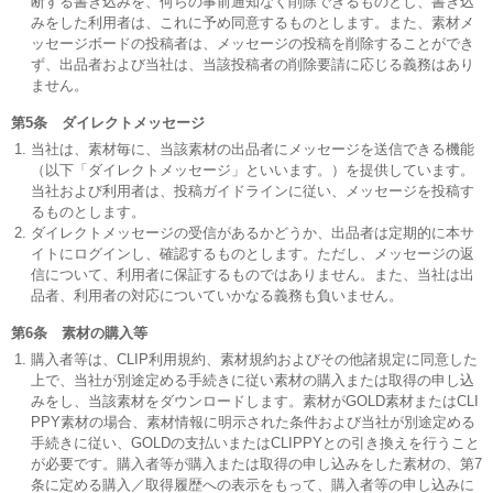
断する書き込みを、何らの事前通知なく削除できるものとし、書き込
みをした利用者は、これに予め同意するものとします。また、素材メ
ッセージボードの投稿者は、メッセージの投稿を削除することができ
ず、出品者および当社は、当該投稿者の削除要請に応じる義務はあり
ません。
第5条 ダイレクトメッセージ
当社は、素材毎に、当該素材の出品者にメッセージを送信できる機能
（以下「ダイレクトメッセージ」といいます。）を提供しています。
当社および利用者は、投稿ガイドラインに従い、メッセージを投稿す
るものとします。
ダイレクトメッセージの受信があるかどうか、出品者は定期的に本サ
イトにログインし、確認するものとします。ただし、メッセージの返
信について、利用者に保証するものではありません。また、当社は出
品者、利用者の対応についていかなる義務も負いません。
第6条 素材の購入等
購入者等は、CLIP利用規約、素材規約およびその他諸規定に同意した
上で、当社が別途定める手続きに従い素材の購入または取得の申し込
みをし、当該素材をダウンロードします。素材がGOLD素材またはCLI
PPY素材の場合、素材情報に明示された条件および当社が別途定める
手続きに従い、GOLDの支払いまたはCLIPPYとの引き換えを行うこと
が必要です。購入者等が購入または取得の申し込みをした素材の、第7
条に定める購入／取得履歴への表示をもって、購入者等の申し込みに