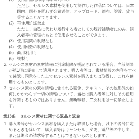
ただし、セルシス素材を使用して制作した作品については、日本
国内、国外を問わず公衆送信、アップロード、頒布、譲渡、貸与
等することができます。
(2)
再使用許諾禁止
ただし、自己に代わり履行する者としての履行補助者にのみ、購
入者等の管理のもとで使用させることができます。
(3)
使用期間の制限なし
(4)
使用回数の制限なし
(5)
商用利用可
(6)
複製可
セルシス素材の素材情報に別途制限が明記されている場合、当該制限
が第1項に優先して適用されます。購入者等は、素材情報の内容をすべ
て確認し同意をした上でセルシス素材を購入または取得し、これを使
用するものとします。
セルシス素材の素材情報に含まれる画像、テキスト、その他形態の如
何にかかわらず一切の情報について、当社は購入者等に対しその使用
を許諾するものではありません。無断転載、二次利用は一切禁止しま
す。
第13条 セルシス素材に関する返品と返金
購入者等がセルシス素材を購入または取得した場合、以下の各号に定
めるときを除いて、購入者等はキャンセル、変更、返品等の申し出、
または返金の請求等することはできないものとします。