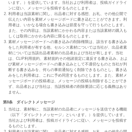
います。）を提供しています。当社および利用者は、投稿ガイドライ
ンに従い、メッセージを投稿するものとします。
利用者は当該素材に関し、出品者に対する感想、お礼、その他公開で
伝えたい内容を素材メッセージボードに書き込むことができます。利
用者は、いかなる場合も書き込みは節度を守って行うものとします。
また、その内容は、当該素材にかかわる内容または当該素材の購入も
しくは取得にかかわる内容に限るものとします。
素材メッセージボードへの書き込みの削除権限は、該当する書き込み
をした利用者が有する他、セルシス素材については当社が、出品者素
材については当該出品者素材の出品者および当社が有します。当社
は、CLIP利用規約、素材規約その他諸規定に違反する書き込み、およ
び素材メッセージボードへの書き込みとして不適切なものと当社が判
断する書き込みを、何らの事前通知なく削除できるものとし、書き込
みをした利用者は、これに予め同意するものとします。また、素材メ
ッセージボードの投稿者は、メッセージの投稿を削除することができ
ず、出品者および当社は、当該投稿者の削除要請に応じる義務はあり
ません。
第8条 ダイレクトメッセージ
当社は、素材毎に、当該素材の出品者にメッセージを送信できる機能
（以下「ダイレクトメッセージ」といいます。）を提供しています。
当社および利用者は、投稿ガイドラインに従い、メッセージを投稿す
るものとします。
利用者は当該素材に関し、出品者に対する感想、お礼、その他非公開