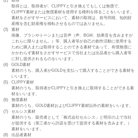
(2)
取得
取得とは、取得者が、CLIPPYと引き換えてもしくは無償で、
CLIPPY素材または無償素材を使用する権利を得ることをいいます。
素材をさがすサービスにおいて、素材の取得は、前号同様、知的財
産権を含む財産権を移転させるものではありません。
(3)
素材
画像、ブラシやトーンまたは音声（声、BGM、効果音を含みますが
これらに限りません。）等、購入者等が自己の創作活動に使用する
ために購入または取得することのできる素材であって、有償無償に
かかわらず素材をさがすサービスで当社または出品者から購入者等
に対し提供されるものをいいます。
(4)
GOLD素材
素材のうち、購入者がGOLDを支払って購入することができる素材を
いいます。
(5)
CLIPPY素材
素材のうち、取得者がCLIPPYと引き換えに取得することができる素
材をいいます。
(6)
無償素材
素材のうち、GOLD素材およびCLIPPY素材以外の素材をいいます。
(7)
セルシス素材
素材のうち、販売者として「株式会社セルシス」と明示の上で当社
が提供する（第三者から許諾を受けて提供する素材を含みます。）
素材をいいます。
(8)
出品者素材