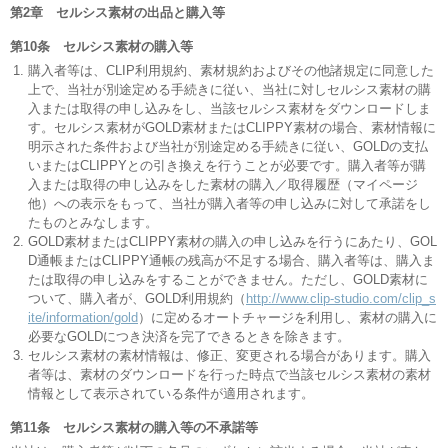
第2章 セルシス素材の出品と購入等
第10条 セルシス素材の購入等
購入者等は、CLIP利用規約、素材規約およびその他諸規定に同意した
上で、当社が別途定める手続きに従い、当社に対しセルシス素材の購
入または取得の申し込みをし、当該セルシス素材をダウンロードしま
す。セルシス素材がGOLD素材またはCLIPPY素材の場合、素材情報に
明示された条件および当社が別途定める手続きに従い、GOLDの支払
いまたはCLIPPYとの引き換えを行うことが必要です。購入者等が購
入または取得の申し込みをした素材の購入／取得履歴（マイページ
他）への表示をもって、当社が購入者等の申し込みに対して承諾をし
たものとみなします。
GOLD素材またはCLIPPY素材の購入の申し込みを行うにあたり、GOL
D通帳またはCLIPPY通帳の残高が不足する場合、購入者等は、購入ま
たは取得の申し込みをすることができません。ただし、GOLD素材に
ついて、購入者が、GOLD利用規約（
http://www.clip-studio.com/clip_s
ite/information/gold
）に定めるオートチャージを利用し、素材の購入に
必要なGOLDにつき決済を完了できるときを除きます。
セルシス素材の素材情報は、修正、変更される場合があります。購入
者等は、素材のダウンロードを行った時点で当該セルシス素材の素材
情報として表示されている条件が適用されます。
第11条 セルシス素材の購入等の不承諾等