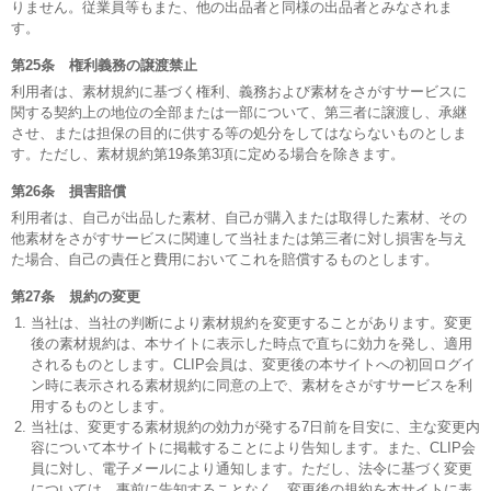
りません。従業員等もまた、他の出品者と同様の出品者とみなされま
す。
第25条 権利義務の譲渡禁止
利用者は、素材規約に基づく権利、義務および素材をさがすサービスに
関する契約上の地位の全部または一部について、第三者に譲渡し、承継
させ、または担保の目的に供する等の処分をしてはならないものとしま
す。ただし、素材規約第19条第3項に定める場合を除きます。
第26条 損害賠償
利用者は、自己が出品した素材、自己が購入または取得した素材、その
他素材をさがすサービスに関連して当社または第三者に対し損害を与え
た場合、自己の責任と費用においてこれを賠償するものとします。
第27条 規約の変更
当社は、当社の判断により素材規約を変更することがあります。変更
後の素材規約は、本サイトに表示した時点で直ちに効力を発し、適用
されるものとします。CLIP会員は、変更後の本サイトへの初回ログイ
ン時に表示される素材規約に同意の上で、素材をさがすサービスを利
用するものとします。
当社は、変更する素材規約の効力が発する7日前を目安に、主な変更内
容について本サイトに掲載することにより告知します。また、CLIP会
員に対し、電子メールにより通知します。ただし、法令に基づく変更
については、事前に告知することなく、変更後の規約を本サイトに表