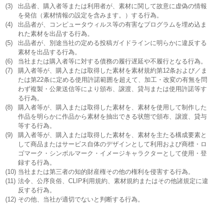
(3)
出品者、購入者等または利用者が、素材に関して故意に虚偽の情報
を発信（素材情報の設定を含みます。）する行為。
(4)
出品者が、コンピュータウィルス等の有害なプログラムを埋め込ま
れた素材を出品する行為。
(5)
出品者が、別途当社の定める投稿ガイドラインに明らかに違反する
素材を出品する行為。
(6)
当社または購入者等に対する債務の履行遅延や不履行となる行為。
(7)
購入者等が、購入または取得した素材を素材規約第12条および／ま
たは第22条に定める使用許諾範囲を超えて、加工・改変の有無を問
わず複製・公衆送信等により頒布、譲渡、貸与または使用許諾等す
る行為。
(8)
購入者等が、購入または取得した素材を、素材を使用して制作した
作品を明らかに作品から素材を抽出できる状態で頒布、譲渡、貸与
等する行為。
(9)
購入者等が、購入または取得した素材を、素材を主たる構成要素と
して商品またはサービス自体のデザインとして利用および商標・ロ
ゴマーク・シンボルマーク・イメージキャラクターとして使用・登
録する行為。
(10)
当社または第三者の知的財産権その他の権利を侵害する行為。
(11)
法令、公序良俗、CLIP利用規約、素材規約またはその他諸規定に違
反する行為。
(12)
その他、当社が適切でないと判断する行為。