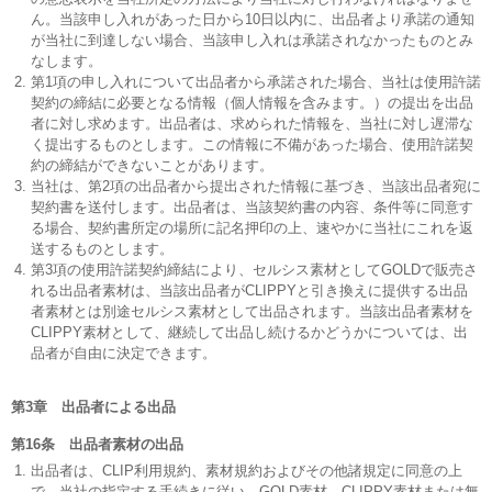
ん。当該申し入れがあった日から10日以内に、出品者より承諾の通知
が当社に到達しない場合、当該申し入れは承諾されなかったものとみ
なします。
第1項の申し入れについて出品者から承諾された場合、当社は使用許諾
契約の締結に必要となる情報（個人情報を含みます。）の提出を出品
者に対し求めます。出品者は、求められた情報を、当社に対し遅滞な
く提出するものとします。この情報に不備があった場合、使用許諾契
約の締結ができないことがあります。
当社は、第2項の出品者から提出された情報に基づき、当該出品者宛に
契約書を送付します。出品者は、当該契約書の内容、条件等に同意す
る場合、契約書所定の場所に記名押印の上、速やかに当社にこれを返
送するものとします。
第3項の使用許諾契約締結により、セルシス素材としてGOLDで販売さ
れる出品者素材は、当該出品者がCLIPPYと引き換えに提供する出品
者素材とは別途セルシス素材として出品されます。当該出品者素材を
CLIPPY素材として、継続して出品し続けるかどうかについては、出
品者が自由に決定できます。
第3章 出品者による出品
第16条 出品者素材の出品
出品者は、CLIP利用規約、素材規約およびその他諸規定に同意の上
で、当社の指定する手続きに従い、GOLD素材、CLIPPY素材または無