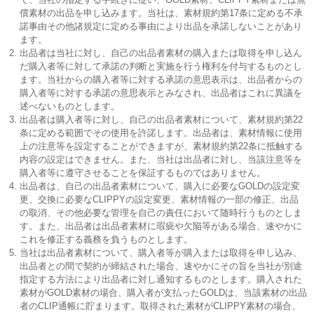
償素材の出品を申し込みます。当社は、素材規約第17条に定める不承
諾事由その他諸規定に定める事由により出品を承諾しないことがあり
ます。
出品者は当社に対し、自己の出品者素材の購入または取得を申し込ん
だ購入者等に対して承諾の判断と実施を行う権利を付与するものとし
ます。当社からの購入者等に対する承諾の意思表示は、出品者からの
購入者等に対する承諾の意思表示とみなされ、出品者はこれに異議を
述べないものとします。
出品者は購入者等に対し、自己の出品者素材について、素材規約第22
条に定める範囲でその使用を許諾します。出品者は、素材情報に使用
上の注意等を設定することができますが、素材規約第22条に抵触する
内容の設定はできません。また、当社は出品者に対し、当該注意等を
購入者等に遵守させることを保証するものではありません。
出品者は、自己の出品者素材について、購入に必要なGOLDの設定変
更、交換に必要なCLIPPYの設定変更、素材情報の一部の修正、出品
の取消、その他必要な管理を自己の責任において随時行うものとしま
す。また、出品者は出品者素材に瑕疵や欠陥等がある場合、速やかに
これを修正する義務を負うものとします。
当社は出品者素材について、購入者等が購入または取得を申し込み、
出品者との間で契約が締結された場合、速やかにその旨を当社が別途
指定する方法により出品者に対し通知するものとします。購入された
素材がGOLD素材の場合、購入者が支払ったGOLDは、当該素材の出品
者のCLIP通帳に貯まります。取得された素材がCLIPPY素材の場合、