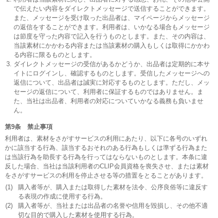
で伝えたい内容をダイレクトメッセージで送信することができます。
また、メッセージを受け取った出品者は、マイページからメッセージ
の返信をすることができます。利用者は、いかなる場合もメッセージ
は節度を守った内容で記入を行うものとします。また、その内容は、
当該素材にかかわる内容または当該素材の購入もしくは取得にかかわ
る内容に限るものとします。
ダイレクトメッセージの受信があるかどうか、出品者は定期的に本サ
イトにログインし、確認するものとします。受信したメッセージへの
返信について、出品者は誠実に対応するものとします。ただし、メッ
セージの返信について、利用者に保証するものではありません。ま
た、当社は出品者、利用者の対応についていかなる義務も負いませ
ん。
第9条 禁止事項
利用者は、素材をさがすサービスの利用にあたり、以下に各号のいずれ
かに該当する行為、該当するおそれのある行為もしくは準ずる行為また
は当該行為を助長する行為を行ってはならないものとします。本条に違
反した場合、当社は当該利用者のCLIP会員資格を喪失させ、または素材
をさがすサービスの利用を停止させる等の措置をとることがあります。
(1)
購入者等が、購入または取得した素材を法令、公序良俗等に違反す
る表現の作成に使用する行為。
(2)
購入者等が、当社または出品者の名誉や信用を毀損し、その他不適
切な目的で購入した素材を使用する行為。