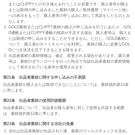
またはCLIPPYとの引き換えを行うことが必要です。購入者等が購入
または取得の申し込みをした素材の購入／取得履歴（マイページ他）
への表示をもって、購入者等の申し込みに対して承諾をしたものとみ
なします。
GOLD素材またはCLIPPY素材の購入の申し込みを行うにあたり、GOL
D通帳またはCLIPPY通帳の残高が不足する場合、購入者等は、購入ま
たは取得の申し込みをすることができません。ただし、GOLD素材に
ついて、購入者がオートチャージを利用し、素材の購入に必要なGOL
Dにつき決済を完了できるときを除きます。
出品者素材の素材情報は、修正、変更される場合があります。購入者
等は、素材のダウンロードを行った時点で当該出品者素材の素材情報
として表示されている条件が適用されます。
第21条 出品者素材に関する申し込みの不承諾
出品者素材が購入または取得できないことについては、素材規約第11条
に準じます。
第22条 出品者素材の使用許諾範囲
出品者素材について、出品者が購入者等に対して使用を許諾する範囲
は、素材規約第12条に準じます。
第23条 出品者素材に関する当社の免責
当社は出品者素材が出品された後、最新のウィルスチェックを含め、