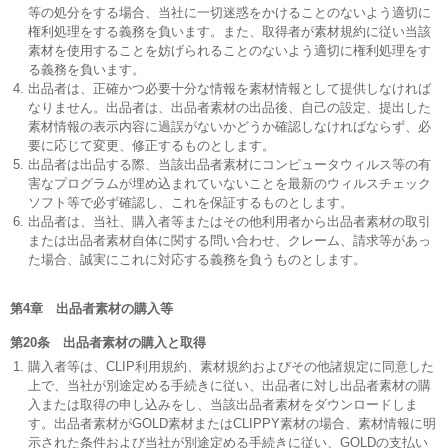
等の処分をする場合、当社に一切迷惑をかけることのないよう適切に
権利処理をする義務を負います。また、取得者が素材規約に従い当該
素材を使用することを妨げられることのないよう適切に権利処理をす
る義務を負います。
出品者は、正確かつ必要十分な情報を素材情報として提供しなければ
なりません。出品者は、出品者素材の出品後、自己の設定、提出した
素材情報の表示内容に過誤がないかどうか確認しなければならず、必
要に応じて変更、修正するものとします。
出品者は出品する際、当該出品者素材にコンピュータウィルス等の有
害なプログラムが埋め込まれていないことを最新のウィルスチェック
ソフト等で必ず確認し、これを保証するものとします。
出品者は、当社、購入者等またはその他利用者から出品者素材の取引
または出品者素材自体に関する問い合わせ、クレーム、請求等があっ
た場合、誠実にこれに対応する義務を負うものとします。
第4章 出品者素材の購入等
第20条 出品者素材の購入と取得
購入者等は、CLIP利用規約、素材規約およびその他諸規定に同意した
上で、当社が別途定める手続きに従い、出品者に対し出品者素材の購
入または取得の申し込みをし、当該出品者素材をダウンロードしま
す。出品者素材がGOLD素材またはCLIPPY素材の場合、素材情報に明
示された条件および当社が別途定める手続きに従い、GOLDの支払い