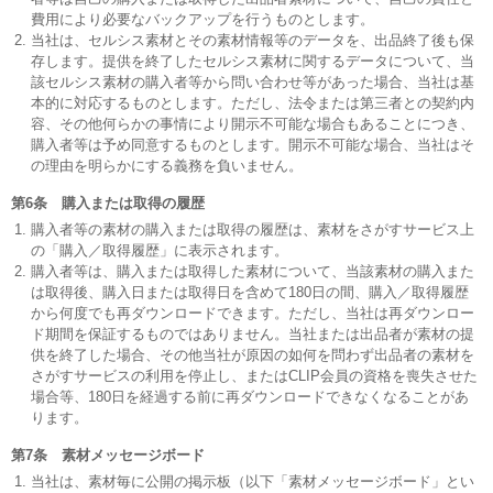
費用により必要なバックアップを行うものとします。
当社は、セルシス素材とその素材情報等のデータを、出品終了後も保
存します。提供を終了したセルシス素材に関するデータについて、当
該セルシス素材の購入者等から問い合わせ等があった場合、当社は基
本的に対応するものとします。ただし、法令または第三者との契約内
容、その他何らかの事情により開示不可能な場合もあることにつき、
購入者等は予め同意するものとします。開示不可能な場合、当社はそ
の理由を明らかにする義務を負いません。
第6条 購入または取得の履歴
購入者等の素材の購入または取得の履歴は、素材をさがすサービス上
の「購入／取得履歴」に表示されます。
購入者等は、購入または取得した素材について、当該素材の購入また
は取得後、購入日または取得日を含めて180日の間、購入／取得履歴
から何度でも再ダウンロードできます。ただし、当社は再ダウンロー
ド期間を保証するものではありません。当社または出品者が素材の提
供を終了した場合、その他当社が原因の如何を問わず出品者の素材を
さがすサービスの利用を停止し、またはCLIP会員の資格を喪失させた
場合等、180日を経過する前に再ダウンロードできなくなることがあ
ります。
第7条 素材メッセージボード
当社は、素材毎に公開の掲示板（以下「素材メッセージボード」とい