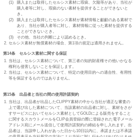
(1)
購入または取得したセルシス素材に瑕疵、欠陥等があり、当社が
購入者等に対し、瑕疵のない素材を提供することができないと
き。
(2)
購入または取得したセルシス素材が素材情報と齟齬のある素材で
あり、当社が購入者等に対し、素材情報に従った素材を提供する
ことができないとき。
(3)
その他、当社の判断により認めるとき。
セルシス素材が無償素材の場合、第1項の規定は適用されません。
第14条 セルシス素材に関する保証
当社は、セルシス素材について、第三者の知的財産権その他いかなる
権利も侵害しないことを保証します。
当社は、セルシス素材について、特定の使用目的への適合性、有用性
等を保証するものではありません。
第15条 出品者と当社の間の使用許諾契約
当社は、出品者が出品したCLIPPY素材の中から当社が適正な審査の
上で選び出した素材について、当該素材の出品者に対し、素材をさが
すサービスにおいてセルシス素材としてGOLDによる販売をすること
に関するスカウトメールをCLIP会員登録の際に登録された電子メール
アドレス宛にメール送信して使用許諾契約の締結を申し入れます。出
品者は、当該申し入れがあった日から10日以内に、承諾または不承諾
の意思表示を当社所定の方法により当社に対し行わなければなりませ