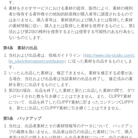
す。
素材をさがすサービスにおける素材の提供、販売により、素材の権利
者が保有する著作権その他知的財産権が購入者等に譲渡されるもので
はありません。購入者等は、素材規約および購入または取得した素材
の素材情報に従い、購入または取得した素材を使用するものとし、第1
項および第2項の権利を侵害するまたは侵害する可能性のある行為をし
ないものとします。
第4条 素材の出品
当社および出品者は、投稿ガイドライン（
http://www.clip-studio.com/c
lip_site/information/contribution
）に従った素材を出品するものとしま
す。
いったん出品した素材は、修正できません。素材を修正する必要があ
る場合、当社および出品者は当該素材の出品を終了し、修正済みの素
材を新たに出品するものとします。
第2項の場合、出品を終了した素材と新たに出品した素材の間で、ダウ
ンロードされた数を引き継ぐことはできません。また、CLIPPY素材
について、出品を終了したCLIPPY素材に貯まったコンテンツCLIPPY
を、新たに出品したCLIPPY素材に引き継ぐことはできません。
第5条 バックアップ
当社は、出品者素材とその素材情報等のデータについて、バックアッ
プの義務を負いません。出品者は自己の出品した素材について、購入
者等は自己の購入または取得した出品者素材について、自己の責任と