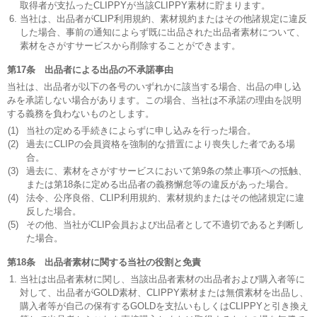
取得者が支払ったCLIPPYが当該CLIPPY素材に貯まります。
当社は、出品者がCLIP利用規約、素材規約またはその他諸規定に違反
した場合、事前の通知によらず既に出品された出品者素材について、
素材をさがすサービスから削除することができます。
第17条 出品者による出品の不承諾事由
当社は、出品者が以下の各号のいずれかに該当する場合、出品の申し込
みを承諾しない場合があります。この場合、当社は不承諾の理由を説明
する義務を負わないものとします。
(1)
当社の定める手続きによらずに申し込みを行った場合。
(2)
過去にCLIPの会員資格を強制的な措置により喪失した者である場
合。
(3)
過去に、素材をさがすサービスにおいて第9条の禁止事項への抵触、
または第18条に定める出品者の義務懈怠等の違反があった場合。
(4)
法令、公序良俗、CLIP利用規約、素材規約またはその他諸規定に違
反した場合。
(5)
その他、当社がCLIP会員および出品者として不適切であると判断し
た場合。
第18条 出品者素材に関する当社の役割と免責
当社は出品者素材に関し、当該出品者素材の出品者および購入者等に
対して、出品者がGOLD素材、CLIPPY素材または無償素材を出品し、
購入者等が自己の保有するGOLDを支払いもしくはCLIPPYと引き換え