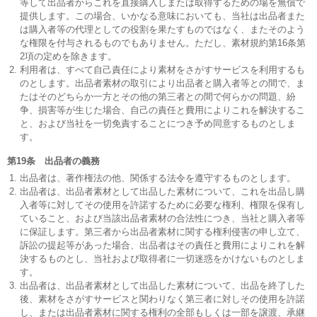
等して出品者からこれを直接購入しまたは取得するための場を無償で
提供します。この場合、いかなる意味においても、当社は出品者また
は購入者等の代理としての役割を果たすものではなく、またそのよう
な権限を付与されるものでもありません。ただし、素材規約第16条第
2項の定めを除きます。
利用者は、すべて自己責任により素材をさがすサービスを利用するも
のとします。出品者素材の取引により出品者と購入者等との間で、ま
たはそのどちらか一方とその他の第三者との間で何らかの問題、紛
争、損害等が生じた場合、自己の責任と費用によりこれを解決するこ
と、および当社を一切免責することにつき予め同意するものとしま
す。
第19条 出品者の義務
出品者は、著作権法の他、関係する法令を遵守するものとします。
出品者は、出品者素材として出品した素材について、これを出品し購
入者等に対してその使用を許諾するために必要な権利、権限を保有し
ていること、および当該出品者素材の合法性につき、当社と購入者等
に保証します。第三者から出品者素材に関する権利侵害の申し立て、
訴訟の提起等があった場合、出品者はその責任と費用によりこれを解
決するものとし、当社および取得者に一切迷惑をかけないものとしま
す。
出品者は、出品者素材として出品した素材について、出品を終了した
後、素材をさがすサービスと関わりなく第三者に対しその使用を許諾
し、または出品者素材に関する権利の全部もしくは一部を譲渡、承継