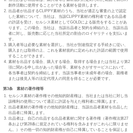
創作活動に使用することができる素材を提供します。
出品者が出品するCLIPPY素材のうち、当社が適正な審査の上で認定
した素材について、当社は、当該CLIPPY素材の権利者である出品者
の許諾を受け、セルシス素材としてGOLDによる販売をすることがあ
ります。この場合、当社は、当該出品者と契約を締結の上、当該出品
者に対し、販売数に応じた当社所定の割合のロイヤリティを支払いま
す。
購入者等は必要な素材を選択し、当社が別途指定する手続きに従い、
購入または取得の上、これを素材規約に定められた許諾の範囲で使用
することができます。
素材を出品する場合、購入する場合、取得する場合または当社より第2
項に関わる申し出があった場合等、素材をさがすサービスにおいて、
各当事者は契約を締結します。当該当事者が未成年者の場合、親権者
または後見人等の法定代理人の同意を得ることが必要です。
第3条 素材の著作権等
セルシス素材の著作権その他知的財産権は、当社または当社に対し当
該権利の使用について適正に許諾を与えた権利者に帰属します。
出品者素材の著作権その他知的財産権は、当該出品者素材を出品した
出品者に帰属します。
出品者は、自己の出品する出品者素材に関する著作権（著作権法第27
条および第28条に規定されている権利を含みますがこれらに限りませ
ん。）その他一切の知的財産権が自己に帰属していることを保証しま