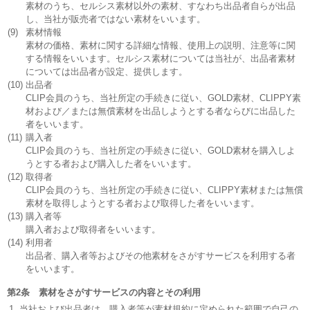
素材のうち、セルシス素材以外の素材、すなわち出品者自らが出品
し、当社が販売者ではない素材をいいます。
(9)
素材情報
素材の価格、素材に関する詳細な情報、使用上の説明、注意等に関
する情報をいいます。セルシス素材については当社が、出品者素材
については出品者が設定、提供します。
(10)
出品者
CLIP会員のうち、当社所定の手続きに従い、GOLD素材、CLIPPY素
材および／または無償素材を出品しようとする者ならびに出品した
者をいいます。
(11)
購入者
CLIP会員のうち、当社所定の手続きに従い、GOLD素材を購入しよ
うとする者および購入した者をいいます。
(12)
取得者
CLIP会員のうち、当社所定の手続きに従い、CLIPPY素材または無償
素材を取得しようとする者および取得した者をいいます。
(13)
購入者等
購入者および取得者をいいます。
(14)
利用者
出品者、購入者等およびその他素材をさがすサービスを利用する者
をいいます。
第2条 素材をさがすサービスの内容とその利用
当社および出品者は、購入者等が素材規約に定められた範囲で自己の