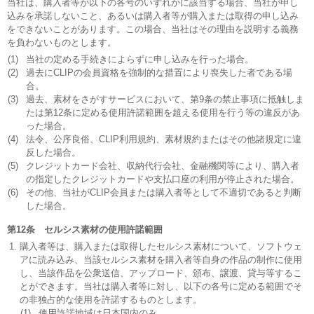
当社は、購入者等が以下の各号のいずれかに該当する場合、当社が申し
込みを承諾しないこと、あるいは購入者等が購入または取得の申し込み
をできないことがあります。この場合、当社はその理由を説明する義務
を負わないものとします。
(1)
当社の定める手続きによらずに申し込みを行った場合。
(2)
過去にCLIPの会員資格を強制的な措置により喪失した者である場
合。
(3)
過去、素材をさがすサービスにおいて、第9条の禁止事項に抵触しま
たは第12条に定める使用許諾範囲を超える使用を行う等の違反があ
った場合。
(4)
法令、公序良俗、CLIP利用規約、素材規約またはその他諸規定に違
反した場合。
(5)
クレジットカード会社、収納代行会社、金融機関等により、購入者
の指定したクレジットカードや支払口座の利用が停止された場合。
(6)
その他、当社がCLIP会員または購入者等として不適切であると判断
した場合。
第12条 セルシス素材の使用許諾範囲
購入者等は、購入または取得したセルシス素材について、ソフトウェ
アに読み込み、当該セルシス素材を購入者等自身の作品の制作に使用
し、当該作品を公衆送信、アップロード、頒布、譲渡、貸与等するこ
とができます。当社は購入者等に対し、以下の各号に定める範囲でそ
の非独占的な使用を許諾するものとします。
(1)
使用許諾地域は日本国内のみ