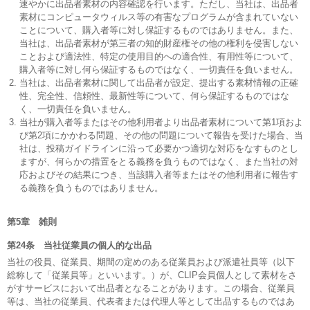
速やかに出品者素材の内容確認を行います。ただし、当社は、出品者
素材にコンピュータウィルス等の有害なプログラムが含まれていない
ことについて、購入者等に対し保証するものではありません。また、
当社は、出品者素材が第三者の知的財産権その他の権利を侵害しない
ことおよび適法性、特定の使用目的への適合性、有用性等について、
購入者等に対し何ら保証するものではなく、一切責任を負いません。
当社は、出品者素材に関して出品者が設定、提出する素材情報の正確
性、完全性、信頼性、最新性等について、何ら保証するものではな
く、一切責任を負いません。
当社が購入者等またはその他利用者より出品者素材について第1項およ
び第2項にかかわる問題、その他の問題について報告を受けた場合、当
社は、投稿ガイドラインに沿って必要かつ適切な対応をなすものとし
ますが、何らかの措置をとる義務を負うものではなく、また当社の対
応およびその結果につき、当該購入者等またはその他利用者に報告す
る義務を負うものではありません。
第5章 雑則
第24条 当社従業員の個人的な出品
当社の役員、従業員、期間の定めのある従業員および派遣社員等（以下
総称して「従業員等」といいます。）が、CLIP会員個人として素材をさ
がすサービスにおいて出品者となることがあります。この場合、従業員
等は、当社の従業員、代表者または代理人等として出品するものではあ