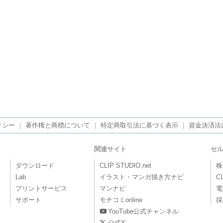
リシー
｜
著作権と商標について
｜
特定商取引法に基づく表示
｜
資金決済法
関連サイト
セ
ダウンロード
CLIP STUDIO.net
株
Lab
イラスト・マンガ描き方ナビ
C
プリントサービス
マンナビ
電
サポート
モチコミonline
採
YouTube公式チャンネル
公式X