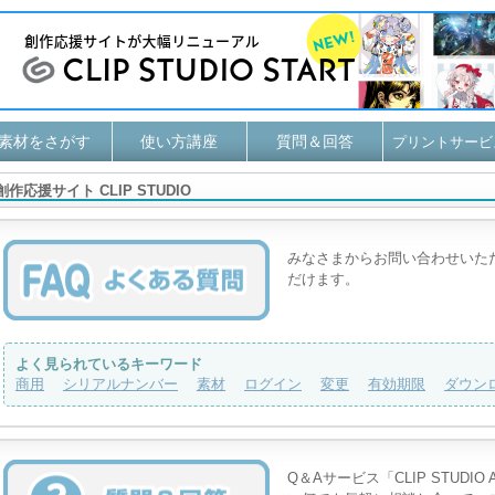
素材をさがす
使い方講座
質問＆回答
プリントサービ
創作応援サイト CLIP STUDIO
みなさまからお問い合わせいた
だけます。
よく見られているキーワード
商用
シリアルナンバー
素材
ログイン
変更
有効期限
ダウン
Q＆Aサービス「CLIP STUD