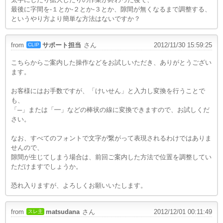
最後に字間を-１とか-２とか-３とか、隙間が無くなるまで
調整する、
というやり方より簡単な方法はないですか？
from
サポート担当
さん
2012/11/30 15:59:25
CLIP
こちらからご案内した操作などをお試しいただき、ありがとうござい
ます。
お客様にはお手数ですが、「けいせん」と入力し変換を行うことで
も、
「─」または「━」などの棒状の線に変換できますので、お試しくだ
さい。
なお、すべてのフォントで文字が繋がって表現されるわけではありま
せんので、
隙間が生じてしまう場合は、前回ご案内した方法で位置を調整してい
ただけますでしょうか。
恐れ入りますが、よろしくお願いいたします。
from
matsudana
さん
2012/12/01 00:11:49
スレ主