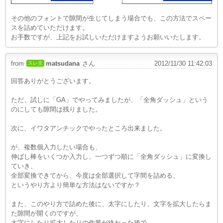
その他のフォントで隙間が生じてしまう場合でも、この方法でスペー
スを詰めていただけます。
お手数ですが、上記をお試しいただけますようお願いいたします。
from
matsudana
さん
2012/11/30 11:42:03
スレ主
回答ありがとうございます。
ただ、試しに「GA」でやってみましたが、「全角ダッシュ」という
のにしても隙間は残りました。
次に、イワタアンチックでやったところ出来ました。
が、複数個入力したい場合も、
伸ばし棒をいくつか入力し、一つずつ順に「全角ダッシュ」に変換し
ていき、
全部変換できてから、今度は全部選択して字間を詰める、
というやり方より簡単な方法はないですか？
また、このやり方で詰めた後に、太字にしたり、文字を拡大したらま
た隙間が開くのですが、
太字にしたり拡大したりの作業が終わった後で、