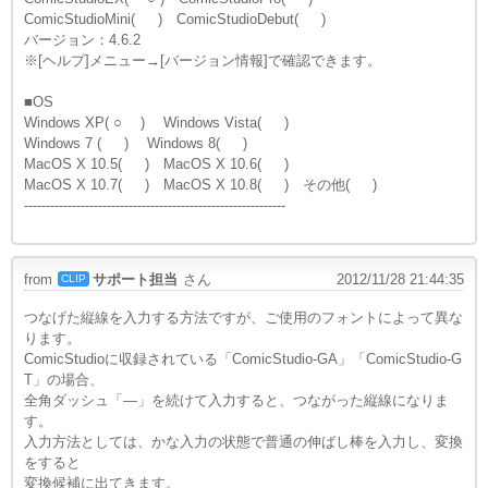
ComicStudioMini( ) ComicStudioDebut( )
バージョン：4.6.2
※[ヘルプ]メニュー→[バージョン情報]で確認できます。
■OS
Windows XP( ○ ) Windows Vista( )
Windows 7 ( ) Windows 8( )
MacOS X 10.5( ) MacOS X 10.6( )
MacOS X 10.7( ) MacOS X 10.8( ) その他( )
------------------------------------------------------------
from
サポート担当
さん
2012/11/28 21:44:35
CLIP
つなげた縦線を入力する方法ですが、ご使用のフォントによって異な
ります。
ComicStudioに収録されている「ComicStudio-GA」「ComicStudio-G
T」の場合、
全角ダッシュ「―」を続けて入力すると、つながった縦線になりま
す。
入力方法としては、かな入力の状態で普通の伸ばし棒を入力し、
変換
をすると
変換候補に出てきます。