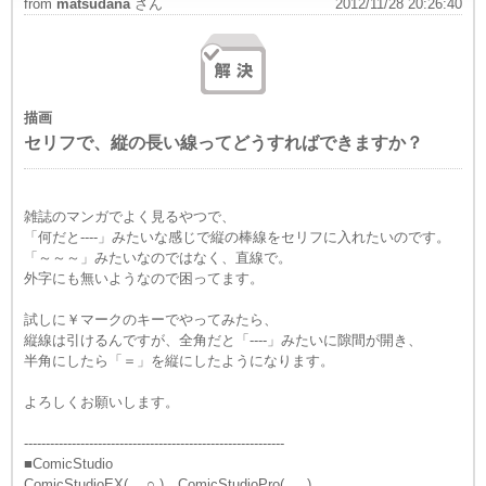
from
matsudana
さん
2012/11/28 20:26:40
描画
セリフで、縦の長い線ってどうすればできますか？
雑誌のマンガでよく見るやつで、
「何だと----」みたいな感じで縦の棒線をセリフに入れたいのです。
「～～～」みたいなのではなく、直線で。
外字にも無いようなので困ってます。
試しに￥マークのキーでやってみたら、
縦線は引けるんですが、全角だと「----」みたいに隙間が開き、
半角にしたら「＝」を縦にしたようになります。
よろしくお願いします。
------------------------------------------------------------
■ComicStudio
ComicStudioEX( ○ ) ComicStudioPro( )