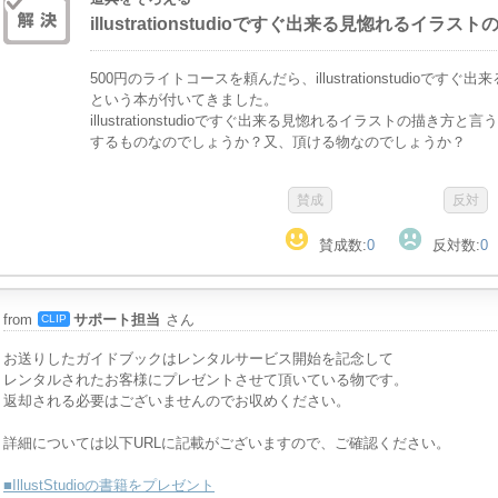
illustrationstudioですぐ出来る見惚れるイラ
500円のライトコースを頼んだら、illustrationstudioで
という本が付いてきました。
illustrationstudioですぐ出来る見惚れるイラストの描き方と
するものなのでしょうか？又、頂ける物なのでしょうか？
賛成数:
0
反対数:
0
from
サポート担当
さん
CLIP
お送りしたガイドブックはレンタルサービス開始を記念して
レンタルされたお客様にプレゼントさせて頂いている物です。
返却される必要はございませんのでお収めください。
詳細については以下URLに記載がございますので、ご確認ください。
■IllustStudioの書籍をプレゼント