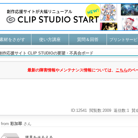
素材をさがす
使い方講座
質問＆回答
プリントサービ
創作応援サイト CLIP STUDIOの要望・不具合ボード
最新の障害情報やメンテナンス情報については、
こちら
のペ
ID:12541
閲覧数:2009
返信数:1
賛成
from
彩加翠
さん
道具をそろえる