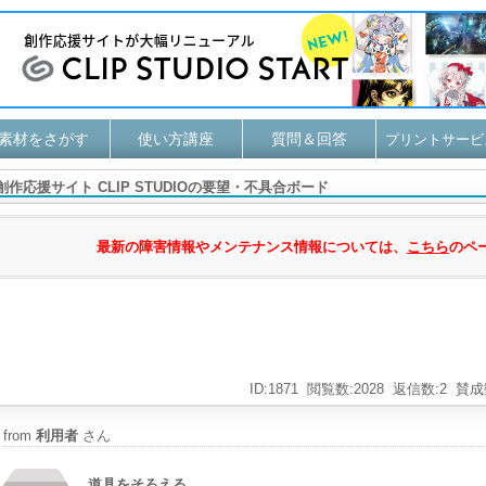
素材をさがす
使い方講座
質問＆回答
プリントサービ
創作応援サイト CLIP STUDIOの要望・不具合ボード
最新の障害情報やメンテナンス情報については、
こちら
のペ
ID:1871
閲覧数:2028
返信数:2
賛成
from
利用者
さん
道具をそろえる