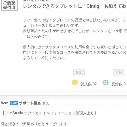
レンタルできるタブレットに「Cintiq」も加えて
ソフト側ではなくタブレットの要望で申し訳ないのですが、レ
ｑ」シリーズも加えて欲しいです。
高額商品のため手が出せませんでしたが、レンタルという形で
ービスのみです。
個人的にはデラックスコースの利用料金ですら安いと感じてい
向けにもう一段高額なコースを用意されても需要はあるかとお
よろしくご検討ください。
賛成数:
32
反対数:
0
from
サポート担当
さん
CLIP
【IllustStudio テクニカルインフォメーション管理人より】
引き続きのご要望ありがとうございます。