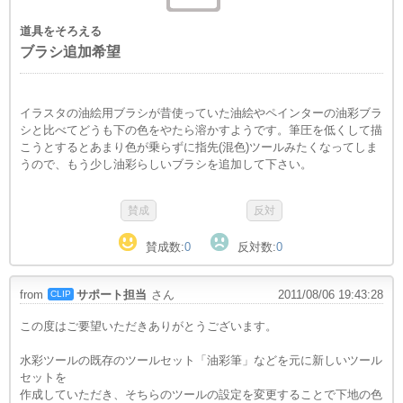
道具をそろえる
ブラシ追加希望
イラスタの油絵用ブラシが昔使っていた油絵やペインターの油彩ブラ
シと比べてどうも下の色をやたら溶かすようです。筆圧を低くして描
こうとするとあまり色が乗らずに指先(混色)ツールみたくなってしま
うので、もう少し油彩らしいブラシを追加して下さい。
賛成数:
0
反対数:
0
from
サポート担当
さん
2011/08/06 19:43:28
CLIP
この度はご要望いただきありがとうございます。
水彩ツールの既存のツールセット「油彩筆」などを元に新しいツール
セットを
作成していただき、そちらのツールの設定を変更することで下地の色