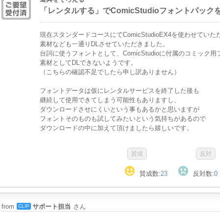
「レンタルする」でComicStudioフォントパッ
現在スタンダードコースにてComicStudioEX4を使わせてい
素材なども一通りDLさせていただきました。
台詞に使うフォントとして、ComicStudioに付属のコミッ
素材としてDLできないようです。
（こちらの確認不足でしたら申し訳ありません）
フォントデータは仮にレンタルサービスを終了した後も
継続して使用できてしまう可能性もありますし、
ダウンロードさせにくいという事もあるかと思いますが
フォントそのものも試してみたいという気持ちがあるので
ダウンロードの中に加えて頂けましたら嬉しいです。
賛成数:
23
反対数:
0
from
サポート担当
さん
CLIP