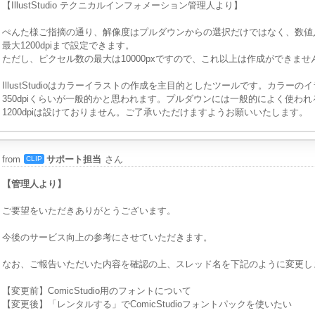
【IllustStudio テクニカルインフォメーション管理人より】
ぺんた様ご指摘の通り、解像度はプルダウンからの選択だけではなく、数値
最大1200dpiまで設定できます。
ただし、ピクセル数の最大は10000pxですので、これ以上は作成ができませ
IllustStudioはカラーイラストの作成を主目的としたツールです。カラーのイ
350dpiくらいが一般的かと思われます。プルダウンには一般的によく使わ
1200dpiは設けておりません。ご了承いただけますようお願いいたします。
from
サポート担当
さん
CLIP
【管理人より】
ご要望をいただきありがとうございます。
今後のサービス向上の参考にさせていただきます。
なお、ご報告いただいた内容を確認の上、スレッド名を下記のように変更し
【変更前】ComicStudio用のフォントについて
【変更後】「レンタルする」でComicStudioフォントパックを使いたい