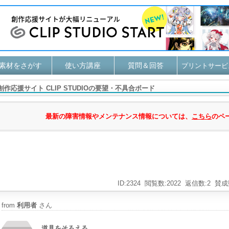
素材をさがす
使い方講座
質問＆回答
プリントサービ
創作応援サイト CLIP STUDIOの要望・不具合ボード
最新の障害情報やメンテナンス情報については、
こちら
のペ
ID:2324
閲覧数:2022
返信数:2
賛成
from
利用者
さん
道具をそろえる