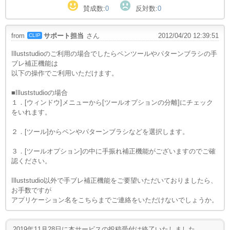
賛成数:
0
反対数:
0
from
サポート担当
さん
2012/04/20 12:39:51
CLIP
Illuststudioのご利用の場合でしたらペンツールやパターンブラシの手
ブレ補正機能は
以下の操作でご利用いただけます。
■Illuststudioの場合
１．[ウィンドウ]メニューから[ツールオプションの分離]にチェック
をいれます。
２．[ツール]からペンやパターンブラシなどを選択します。
３．[ツールオプション]の中に手振れ補正機能がございますのでご確
認ください。
Illuststudio以外で手ブレ補正機能をご要望いただいておりましたら、
お手数ですが
アプリケーション名をこちらまでご連絡をいただけないでしょうか。
2019年11月28日に本サービスの投稿受付は終了いたしました。