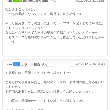
from
朧月夜に舞う胡蝶
さん
2012/04/27 21:21:08
スレ主
担当さまこんばんは。
いつもお世話になっています、朧月夜に舞う胡蝶です。
やはり使用ブラウザの違いによってアップロード完了までに時間差が
生じてしまうのでしょうか？
なんにせよそちらでも同様の現象が確認されたとのことですから
よりスムーズな素材の投稿ができるよう修正していただけましたら幸
いです。
from
サポート担当
さん
2012/06/12 16:04:43
CLIP
お客様にはご不便をおかけし申し訳ありません。
こちらにて現象を特定し、素材のアップロード時間の修正対応を行い
ましたので
お時間のあるときにご確認いただけるようお願いいたします。
この度はお時間がかかってしまい誠に申し訳ありません。