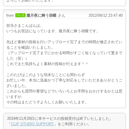
よろしくお願いいたします。
from
朧月夜に舞う胡蝶
さん
2012/06/12 23:47:40
スレ主
担当さまこんばんは。
いつもお世話になっています、朧月夜に舞う胡蝶です。
先ほど素材の投稿を行いアップロード完了までの時間が修正されてい
ることを確認いたしました。
（アップロード完了までにかかる時間がすごく短くなっていて驚きで
した（笑））
これでまた気持ちよく素材の投稿が行えます＾＾
このたびはこのような瑣末なことにも関わらず
お忙しい中、本当に迅速かつ丁寧な対応をしていただきありがとうご
ざいました。
これからも質問や要望などでいろいろとお手間をおかけするかとは思
いますが、
その時はまたどうぞよろしくお願いいたします。
2019年11月28日に本サービスの投稿受付は終了いたしました。
「
CLIP STUDIO SUPPORT
」をご利用ください。