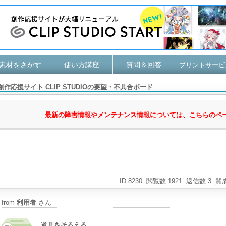
素材をさがす
使い方講座
質問＆回答
プリントサービ
創作応援サイト CLIP STUDIOの要望・不具合ボード
最新の障害情報やメンテナンス情報については、
こちら
のペ
ID:8230
閲覧数:1921
返信数:3
賛成
from
利用者
さん
道具をそろえる