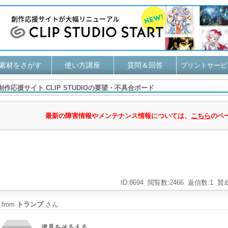
素材をさがす
使い方講座
質問＆回答
プリントサービ
創作応援サイト CLIP STUDIOの要望・不具合ボード
最新の障害情報やメンテナンス情報については、
こちら
のペ
ID:8694
閲覧数:2466
返信数:1
賛成
from
トランプ
さん
道具をそろえる