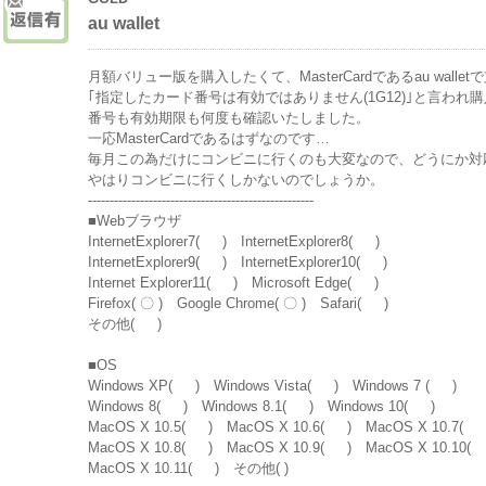
au wallet
月額バリュー版を購入したくて、MasterCardであるau wal
｢指定したカード番号は有効ではありません(1G12)｣と言われ
番号も有効期限も何度も確認いたしました。
一応MasterCardであるはずなのです…
毎月この為だけにコンビニに行くのも大変なので、どうにか対
やはりコンビニに行くしかないのでしょうか。
----------------------------------------------------
■Webブラウザ
InternetExplorer7( ) InternetExplorer8( )
InternetExplorer9( ) InternetExplorer10( )
Internet Explorer11( ) Microsoft Edge( )
Firefox( 〇 ) Google Chrome( 〇 ) Safari( )
その他( )
■OS
Windows XP( ) Windows Vista( ) Windows 7 ( )
Windows 8( ) Windows 8.1( ) Windows 10( )
MacOS X 10.5( ) MacOS X 10.6( ) MacOS X 10.7( 
MacOS X 10.8( ) MacOS X 10.9( ) MacOS X 10.10(
MacOS X 10.11( ) その他( )