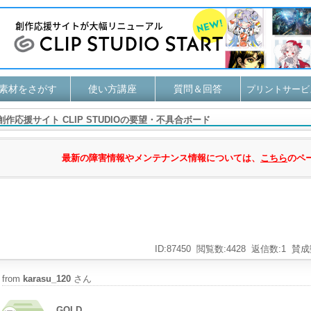
素材をさがす
使い方講座
質問＆回答
プリントサービ
創作応援サイト CLIP STUDIOの要望・不具合ボード
最新の障害情報やメンテナンス情報については、
こちら
のペ
ID:87450
閲覧数:4428
返信数:1
賛成
from
karasu_120
さん
GOLD