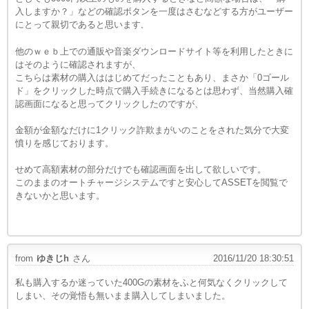
入しますか？」などの確認ボタンを一度はさむなどする方がユーザー
にとって親切であると思います
。
他のｗｅｂ上での通販や音楽ダウンロードサイト等を利用したときに
はそのように確認されますが、
こちらは素材の購入ははじめてだったこともあり、まさか「0ゴール
ド」をクリックした時点で購入手続きになるとは思わず、当然購入確
認画面になると思ってクリックしたのですが、
金額が金額なだけに1クリック詐欺まがいのことをされた気分で大変
憤りを感じております。
せめて高額素材の部分だけでも確認画面を出して欲しいです。
このままのオートチャージシステムですと
安心して
ASSETを閲覧で
きないかと思います。
from
ゆきじh
さん
2016/11/20 18:30:51
私も購入するか迷っていた400Gの素材をふと何気なくクリックして
しまい、その覚悟も無いまま購入してしまいました。