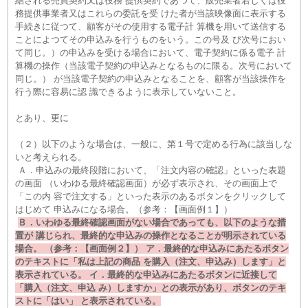
結される売買契約又は役務 提供契約であつて、販売業者若しくは役
務提供事業者又はこれらの委託を受 けた者が当該映像面に表示する
手続きに従つて、顧客がその使用する電子計 算機を用いて送信する
ことによつてその申込みを行うものをいう。この号及 び次号におい
て同じ。）の申込みを受ける場合において、電子契約に係る電子 計
算機の操作（当該電子契約の申込みとなるものに限る。次号において
同じ。） が当該電子契約の申込みとなることを、顧客が当該操作を
行う際に容易に認 識できるように表示していないこと。
とあり、更に
（２）以下のような場合は、一般に、第１号で定める行為に該当しな
いと考えられる。
Ａ．申込みの最終段階において、「注文内容の確認」といった表題
の画面 （いわゆる最終確認画面）が必ず表示され、その画面上で
「この内 容で注文する」といった表示のあるボタンをクリックして
はじめて 申込みになる場合。（参考：【画面例１】）
Ｂ．いわゆる最終確認画面がない場合であっても、以下のような措
置が 講じられ、最終的な申込みの操作となることが明示されている
場合。 （参考：【画面例２】） ア．最終的な申込みにあたるボタン
のテキストに「私は上記の商品 を購入（注文、申込み）します」と
表示されている。 イ．最終的な申込みにあたるボタンに近接して
「購入（注文、申込 み）しますか」との表示があり、ボタンのテキ
ストに「はい」 と表示されている。