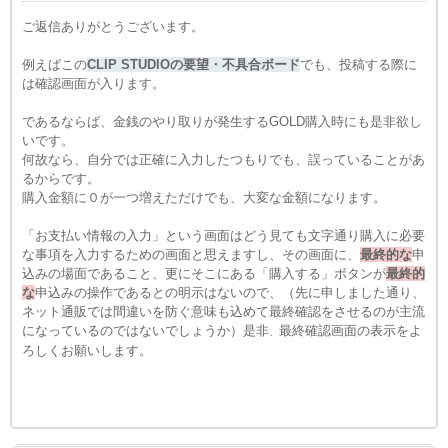
ご返信ありがとうございます。
例えばこの
CLIP STUDIOの要望・不具合ボード
でも、投稿する際に
は確認画面が入ります。
であるならば、金銭のやり取りが発生するGOLD購入時にも是非欲し
いです。
何故なら、自分では正確に入力したつもりでも、誤っていることがあ
るからです。
購入金額に０が一つ増えただけでも、大変な金額になります。
「お支払い情報の入力」という画面はどう見ても文字通り購入に必要
な事項を入力するための画面と思えますし、その画面に
、
最終的な
申
込みの場面であること、更にそこにある「購入する」ボタンが
最終的
な
申込みの操作であるとの明示はない
ので、
（先に申しました通り、
ネット通販では間違いを防ぐ意味も込めて最終確認をさせるのが主流
になっているのではないでしょうか）是非
最終確認画面の表示をよ
、
ろしくお願いします。