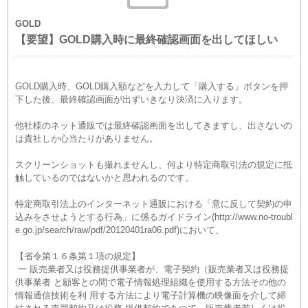
GOLD
【要望】GOLD購入時に最終確認画面を出してほしい
GOLD購入時、GOLD購入額などを入力して「購入する」ボタンを押
下した後、最終確認画面が出ずいきなり決済に入ります。
他社様のネット通販では最終確認画面を出してきますし、出さないの
は貴社しか心当たりがありません。
スクリーンショットも撮れませんし、何より
特定商取引法の規定に抵
触しているのではないかと思われるのです。
特定商取引法上の
インターネット通販における「意に反して契約の申
込みをさせようとする行為」に係るガイドライン(http://www.no-troubl
e.go.jp/search/raw/pdf/20120401ra06.pdf)において、
【省令第１６条第１項の規定】
一 販売業者又は役務提供事業者が、電子契約（販売業者又は役務提
供事業者 と顧客との間で電子情報処理組織を使用する方法その他の
情報通信技術を利 用する方法により電子計算機の映像面を介して締