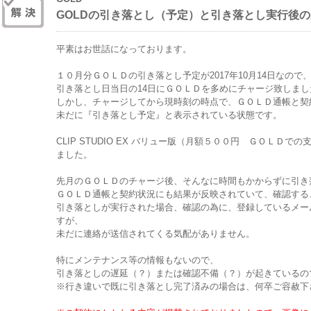
GOLDの引き落とし（予定）と引き落とし実行後
平素はお世話になっております。
１０月分ＧＯＬＤの引き落とし予定が2017年10月14日なので
引き落とし日当日の14日にＧＯＬＤを多めにチャージ致しまし
しかし、チャージしてから現時刻の時点で、ＧＯＬＤ通帳と契
未だに『引き落とし予定』と表示されている状態です。
CLIP STUDIO EX バリュー版（月額５００円 ＧＯＬＤ
ました。
先月のＧＯＬＤのチャージ後、そんなに時間もかからずに引き
ＧＯＬＤ通帳と契約状況にも結果が反映されていて、確認する
引き落としが実行された場合、確認の為に、登録しているメー
すが、
未だに連絡が送信されてくる気配がありません。
特にメンテナンス等の情報もないので、
引き落としの遅延（？）または確認不備（？）が起きているの
※行き違いで既に引き落とし完了済みの場合は、何卒ご容赦下