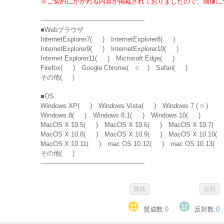
※ご契約にかかわる内容が掲載されておりましたので、画像に
----------------------------------------------------
■Webブラウザ
InternetExplorer7( ) InternetExplorer8( )
InternetExplorer9( ) InternetExplorer10( )
Internet Explorer11( ) Microsoft Edge( )
Firefox( ) Google Chrome( ○ ) Safari( )
その他( )
■OS
Windows XP( ) Windows Vista( ) Windows 7 ( ○ )
Windows 8( ) Windows 8.1( ) Windows 10( )
MacOS X 10.5( ) MacOS X 10.6( ) MacOS X 10.7( 
MacOS X 10.8( ) MacOS X 10.9( ) MacOS X 10.10(
MacOS X 10.11( ) mac OS 10.12( ) mac OS 10.13( 
その他( )
----------------------------------------------------
賛成数:
0
反対数:
0