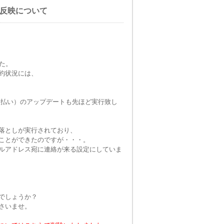
の反映について
、
た。
約状況には、
での支払い）のアップデートも先ほど実行致し
落としが実行されており、
ことができたのですが・・・。
ルアドレス宛に連絡が来る設定にしていま
でしょうか？
さいませ。