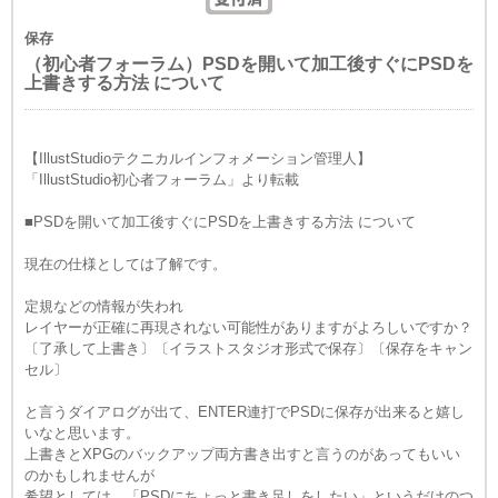
保存
（初心者フォーラム）PSDを開いて加工後すぐにPSDを
上書きする方法 について
【IllustStudioテクニカルインフォメーション管理人】
「IllustStudio初心者フォーラム」より転載
■PSDを開いて加工後すぐにPSDを上書きする方法 について
現在の仕様としては了解です。
定規などの情報が失われ
レイヤーが正確に再現されない可能性がありますがよろしいですか？
〔了承して上書き〕〔イラストスタジオ形式で保存〕〔保存をキャン
セル〕
と言うダイアログが出て、ENTER連打でPSDに保存が出来ると嬉し
いなと思います。
上書きとXPGのバックアップ両方書き出すと言うのがあってもいい
のかもしれませんが
希望としては、「PSDにちょっと書き足しをしたい」というだけのつ