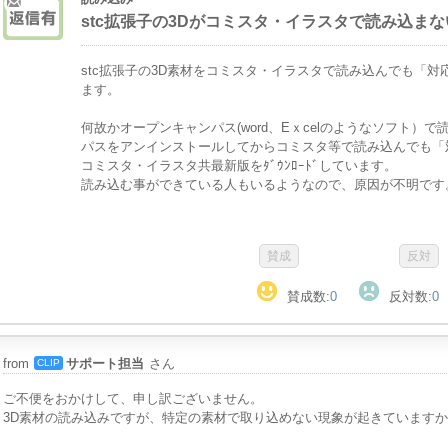
stc拡張子の3Dがコミスタ・イラスタで読み込まな
stc拡張子の3D素材をコミスタ・イラスタで読み込んでも「
ます。
何故かオープンキャンパス(word、Eｘcelのようなソフト）
パスをアンインストールしてからコミスタ等で読み込んでも「
コミスタ・イラスタ共最新版をﾀﾞｳﾝﾛｰﾄﾞしています。
読み込む事ができている人もいるようなので、原因が不明です
賛成数:
0
反対数:
0
from
サポート担当
さん
CLIP
ご不便をおかけして、申し訳ございません。
3D素材の読み込みですが、特定の素材で取り込めない現象が起きています