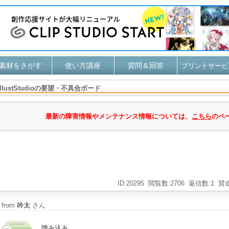
素材をさがす
使い方講座
質問＆回答
プリントサービ
IllustStudioの要望・不具合ボード
最新の障害情報やメンテナンス情報については、
こちら
のペ
ID:20295
閲覧数:2706
返信数:1
賛成
from
吟太
さん
読み込み