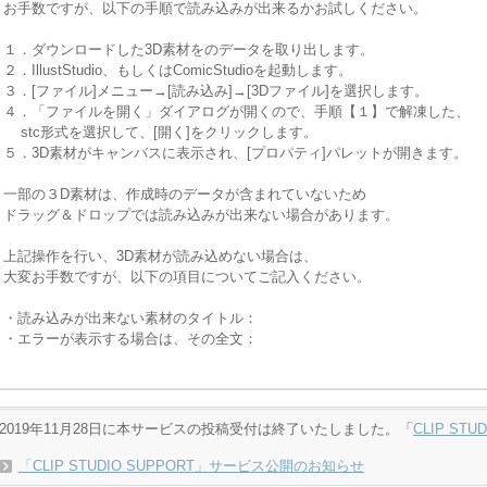
お手数ですが、以下の手順で読み込みが出来るかお試しください。
１．ダウンロードした3D素材をのデータを取り出します。
２．IllustStudio、もしくはComicStudioを起動します。
３．[ファイル]メニュー→[読み込み]→[3Dファイル]を選択します。
４．「ファイルを開く」ダイアログが開くので、手順【１】で解凍した、
stc形式を選択して、[開く]をクリックします。
５．3D素材がキャンバスに表示され、[プロパティ]パレットが開きます。
一部の３D素材は、作成時のデータが含まれていないため
ドラッグ＆ドロップでは読み込みが出来ない場合があります。
上記操作を行い、3D素材が読み込めない場合は、
大変お手数ですが、以下の項目についてご記入ください。
・読み込みが出来ない素材のタイトル：
・エラーが表示する場合は、その全文：
..
2019年11月28日に本サービスの投稿受付は終了いたしました。「
CLIP STU
「CLIP STUDIO SUPPORT」サービス公開のお知らせ