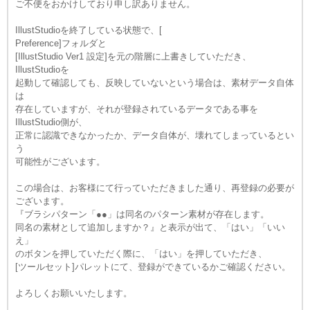
ご不便をおかけしており申し訳ありません。
IllustStudioを終了している状態で、[
Preference]フォルダと
[IllustStudio Ver1 設定]を元の階層に上書きしていただき、
IllustStudioを
起動して確認しても、反映していないという場合は、
素材データ自体
は
存在していますが、
それが登録されているデータである事を
IllustStudio
側が、
正常に認識できなかったか、データ自体が、
壊れてしまっているとい
う
可能性がございます。
この場合は、お客様にて行っていただきました通り、
再登録の必要が
ございます。
『ブラシパターン「●●」は同名のパターン素材が存在します。
同名の素材として追加しますか？』と表示が出て、「はい」「
いい
え」
のボタンを押していただく際に、「はい」を押していただき、
[ツールセット]パレットにて、
登録ができているかご確認ください。
よろしくお願いいたします。
...