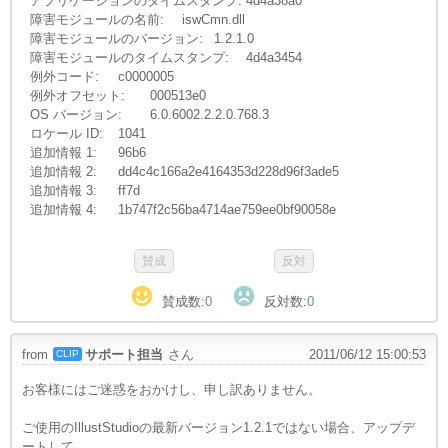
アプリケーションのタイムスタンプ:
4d4a38a0
障害モジュールの名前:
iswCmn.dll
障害モジュールのバージョン:
1.2.1.0
障害モジュールのタイムスタンプ:
4d4a3454
例外コード:
c0000005
例外オフセット:
000513e0
OS バージョン:
6.0.6002.2.2.0.768.3
ロケール ID:
1041
追加情報 1:
96b6
追加情報 2:
dd4c4c166a2e4164353d228d96f3ade5
追加情報 3:
ff7d
追加情報 4:
1b747f2c56ba4714ae759ee0bf90058e
賛成数:
0
反対数:
0
from
サポート担当
さん
2011/06/12 15:00:53
CLIP
お客様にはご迷惑をおかけし、申し訳ありません。
ご使用のIllustStudioの最新バージョン1.2.1ではない場合、アップデ
ートして