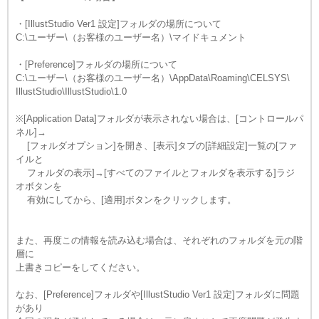
・[IllustStudio Ver1 設定]フォルダの場所について
C:\ユーザー\（お客様のユーザー名）\マイドキュメント
・[Preference]フォルダの場所について
C:\ユーザー\（お客様のユーザー名）\AppData\Roaming\CELSYS\
IllustStudio\IllustStudio\1.0
※[Application Data]フォルダが表示されない場合は、[コントロールパ
ネル]→
[フォルダオプション]を開き、[表示]タブの[詳細設定]一覧の[ファ
イルと
フォルダの表示]→[すべてのファイルとフォルダを表示する]ラジ
オボタンを
有効にしてから、[適用]ボタンをクリックします。
また、再度この情報を読み込む場合は、それぞれのフォルダを元の階
層に
上書きコピーをしてください。
なお、[Preference]フォルダや[IllustStudio Ver1 設定]フォルダに問題
があり