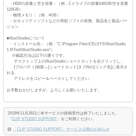
・HDDの容量と空き容量：（例．Cドライブの容量640GB/空き容量
120GB）
・物理メモリ：（例．4GB）
・セキュリティソフトなどの常駐ソフトの有無、製品名と製品バー
ジョン
■IllustStudioについて
・インストール先：（例．"C:\Program Files\CELSYS\IllustStudio
1.0\Tool\IllustStudio.exe"）
※確認方法は以下の通りです。
デスクトップ上のIllustStudioショートカットを右クリックし、
[プロパティ]画面→[ショートカット]タブ内の[リンク先]に表示さ
れる、
アドレスをコピー＆ペーストしてください。
お手数おかけしますが、よろしくお願いいたします。
....
2019年11月28日に本サービスの投稿受付は終了いたしました。
「
CLIP STUDIO SUPPORT
」をご利用ください。
「CLIP STUDIO SUPPORT」サービス公開のお知らせ