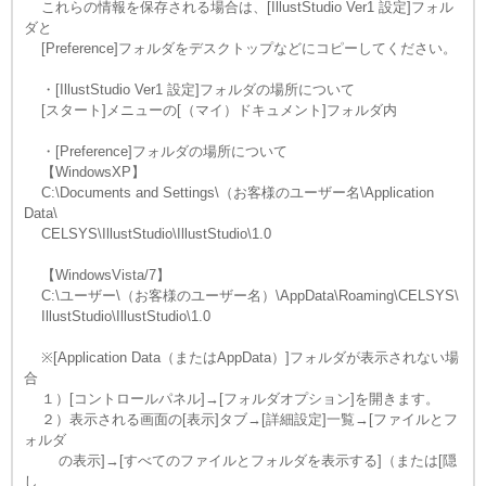
これらの情報を保存される場合は、[IllustStudio Ver1 設定]フォル
ダと
[Preference]フォルダをデスクトップなどにコピーしてください。
・[IllustStudio Ver1 設定]フォルダの場所について
[スタート]メニューの[（マイ）ドキュメント]フォルダ内
・[Preference]フォルダの場所について
【WindowsXP】
C:\Documents and Settings\（お客様のユーザー名\Application
Data\
CELSYS\IllustStudio\IllustStudio\1.0
【WindowsVista/7】
C:\ユーザー\（お客様のユーザー名）\AppData\Roaming\CELSYS\
IllustStudio\IllustStudio\1.0
※[Application Data（またはAppData）]フォルダが表示されない場
合
１）[コントロールパネル]→[フォルダオプション]を開きます。
２）表示される画面の[表示]タブ→[詳細設定]一覧→[ファイルとフ
ォルダ
の表示]→[すべてのファイルとフォルダを表示する]（または[隠
し