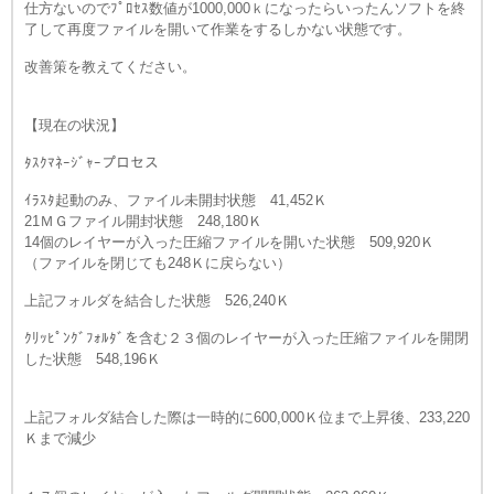
仕方ないのでﾌﾟﾛｾｽ数値が1000,000ｋになったらいったんソフトを終
了して再度ファイルを開いて作業をするしかない状態です。
改善策を教えてください。
【現在の状況】
ﾀｽｸﾏﾈｰｼﾞｬｰプロセス
ｲﾗｽﾀ起動のみ、ファイル未開封状態 41,452Ｋ
21ＭＧファイル開封状態 248,180Ｋ
14個のレイヤーが入った圧縮ファイルを開いた状態 509,920Ｋ
（ファイルを閉じても248Ｋに戻らない）
上記フォルダを結合した状態 526,240Ｋ
ｸﾘｯﾋﾟﾝｸﾞﾌｫﾙﾀﾞを含む２３個のレイヤーが入った圧縮ファイルを開閉
した状態 548,196Ｋ
上記フォルダ結合した際は一時的に600,000Ｋ位まで上昇後、233,220
Ｋまで減少