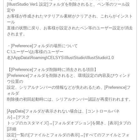
[IllustStudio Ver1 設定]フォルダを削除されると、ペン等のツール設
定や
お客様が作成されたマテリアル素材がクリアされ、これらがインスト
ール
直後の状態に戻り、お客様が設定されたペン等のユーザー設定が消去
されます。
・[Preference]フォルダの場所について
C:\ユーザー\(お客様のユーザー
名)\AppData\Roaming\CELSYS\IllustStudio\IllustStudio\1.0
【[Preference]フォルダ削除時に消去される項目】
[Preference]フォルダを削除されると、環境設定の内容及びウィンド
ウ位置の
設定、シリアルナンバーの情報などが失われるため、[Preference]フ
ォルダ
削除後の初回起動時には、シリアルナンバー認証が再度行われます。
[AppData]フォルダが表示されない場合は、[コントロールパネ
ル]→[デスク
トップのカスタマイズ]→[フォルダオプション]を開き、[表示]タブの
[詳細
設定]一覧の[ファイルとフォルダの表示]→[すべてのファイルとフォ