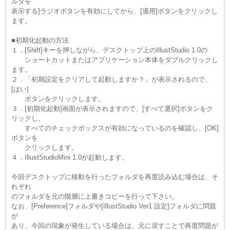
ルダを
表示する]ラジオボタンを有効にしてから、[適用]ボタンをクリックし
ます。
■初期化起動の方法
１．[Shift]キーを押しながら、デスクトップ上のIllustStudio 1.0の
ショートカットまたはアプリケーション本体をダブルクリックし
ます。
２．「初期設定をクリアして起動しますか？」が表示されるので、
[はい]
ボタンをクリックします。
３．[初期化起動]画面が表示されますので、[すべて選択]ボタンをク
リックし、
すべてのチェックボックスが有効になっているのを確認し、[OK]
ボタンを
クリックします。
４．IllustStudioMini 1.0が起動します。
今回デスクトップに移動を行ったフォルダを再度読み込む場合は、そ
れぞれ
のフォルダを元の階層に上書きコピーを行って下さい。
なお、[Preference]フォルダや[IllustStudio Ver1 設定]フォルダに問題
が
あり、今回の現象が発生している場合は、元に戻すことで再度問題が