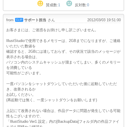
賛成数:
1
反対数:
0
from
サポート担当
さん
2012/03/03 19:51:00
CLIP
お客さまには、ご迷惑をお掛けし申し訳ございません。
IllustStudioで使用できるメモリーは、2GBまでになりますが、ご連絡
いただいた数値を
確認すると、2GBには達しておらず、その状況で該当のメッセージが
表示される場合は、
パソコン内のシステムキャッシュが溜まってしまい、多くのメモリー
を消費している
可能性がございます。
一度パソコンをシャットダウンしていただいた後に起動していただ
き、改善されるか
お試しください。
(再起動では無く、一度シャットダウンをお願いします)
上記にて改善されない場合は、作品データに問題が発生している可能
性もございますので、
「IllustStudio Ver1 設定」内の[BackupData]フォルダ内の作品ファイ
ルでも同様かご確認を