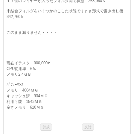
１７個のレイヤーが入ったフォルダ開閉状態 263,960Ｋ
未結合フォルダをいくつかのこした状態でｊｐｇ形式で書き出し後
842,760ｋ
このまま減りません・・・・
現在イラスタ 900,000Ｋ
CPU使用率 6％
メモリ2.4ＧＢ
ﾊﾟﾌｫｰﾏﾝｽ
メモリ 4004ＭＧ
キャッシュ済 934ＭＧ
利用可能 1543ＭＧ
空きメモリ 610ＭＧ