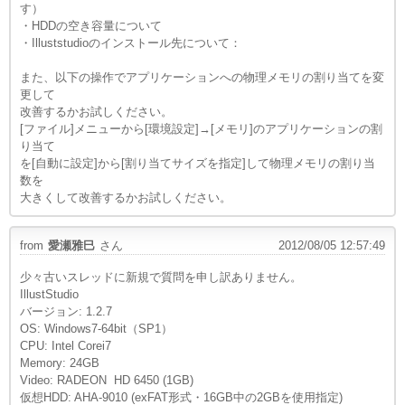
す）
・HDDの空き容量について
・Illuststudioのインストール先について：
また、以下の操作でアプリケーションへの物理メモリの割り当てを変
更して
改善するかお試しください。
[ファイル]メニューから[環境設定]→[メモリ]のアプリケーションの割
り当て
を[自動に設定]から[割り当てサイズを指定]して物理メモリの割り当
数を
大きくして改善するかお試しください。
from
愛瀬雅巳
さん
2012/08/05 12:57:49
少々古いスレッドに新規で質問を申し訳ありません。
IllustStudio
バージョン: 1.2.7
OS: Windows7-64bit（SP1）
CPU: Intel Corei7
Memory: 24GB
Video: RADEON HD 6450 (1GB)
仮想HDD: AHA-9010 (exFAT形式・16GB中の2GBを使用指定)