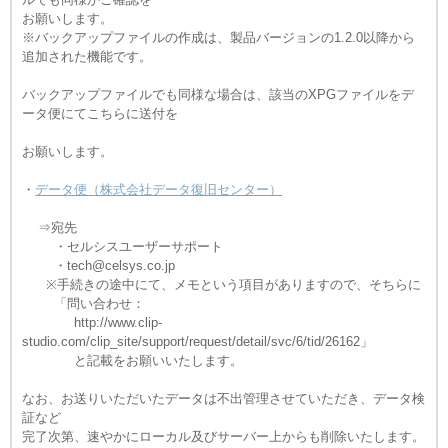
お願いします。
※バックアップファイルの作成は、製品バージョンの1.2.0以降から
追加された機能です。
バックアップファイルでも同様な場合は、該当のXPGファイルをデ
ータ便にてこちらに送付を
お願いします。
・
データ便（株式会社データ復旧センター）
⇒宛先
・セルシスユーザーサポート
・tech@celsys.co.jp
※手続きの途中にて、メモという項目がありますので、そちらに
「問い合わせ：
http://www.clip-
studio.com/clip_site/support/request/detail/svc/6/tid/26162
」
と記載をお願いいたします。
なお、お送りいただいたデータは不出管理させていただき、データ検
証など
完了次第、速やかにローカル及びサーバー上からも削除いたします。