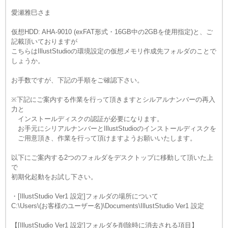
愛瀬雅巳さま
仮想HDD: AHA-9010 (exFAT形式・16GB中の2GBを使用指定)と、ご
記載頂いておりますが
こちらはIllustStudioの環境設定の仮想メモリ作成先フォルダのことで
しょうか。
お手数ですが、下記の手順をご確認下さい。
※下記にご案内する作業を行って頂きますとシルアルナンバーの再入
力と
インストールディスクの認証が必要になります。
お手元にシリアルナンバーとIllustStudioのインストールディスクを
ご用意頂き、作業を行って頂けますようお願いいたします。
以下にご案内する2つのフォルダをデスクトップに移動して頂いた上
で
初期化起動をお試し下さい。
・[IllustStudio Ver1 設定]フォルダの場所について
C:\Users\(お客様のユーザー名)\Documents\IllustStudio Ver1 設定
【[IllustStudio Ver1 設定]フォルダを削除時に消去される項目】