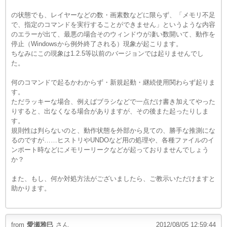
の状態でも、レイヤーなどの数・画素数などに限らず、「メモリ不足
で、指定のコマンドを実行することができません」というような内容
のエラーが出て、最悪の場合そのウィンドウが凄い数開いて、動作を
停止（Windowsから例外終了される）現象が起こります。
ちなみにこの現象は1.2.5等以前のバージョンでは起りませんでし
た。
何のコマンドで起るかわからず・新規起動・継続使用関わらず起りま
す。
ただラッキーな場合、例えばブラシなどで一点だけ書き加えてやった
りすると、出なくなる場合がありますが、その後また起ったりしま
す。
規則性は判らないのと、動作状態を外部から見ての、勝手な推測にな
るのですが……ヒストリやUNDOなど用の処理や、各種ファイルのイ
ンポート時などにメモリーリークなどが起っておりませんでしょう
か？
また、もし、何か対処方法がございましたら、ご教示いただけますと
助かります。
from
愛瀬雅巳
さん
2012/08/05 12:59:44