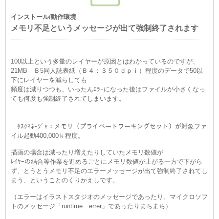
インストール/動作環境
メモリ不足というメッセージが出て強制終了されます
100以上という多量のレイヤーが原因とはわかっているのですが、
21MB Ｂ5同人誌表紙（Ｂ４：３５０ｄｐｉ）程度のデータで50以
下にレイヤーを減らしても
頻度は減りつつも、いったんｴﾗｰになった後はファイルが小さくなっ
ても何度も強制終了されてしまいます。
ﾀｽｸﾏﾈｰｼﾞｬ：メモリ（プライベートワーキングセット）が対象ファ
イル起動400,000ｋ程度。
描画の場合は減ったり増えたりしていたメモリ数値が
ﾚｲﾔｰの結合等作業を進めるごとにメモリ数値が上がる一方で下がら
ず、とうとうメモリ不足のエラーメッセージが出て強制終了されてし
まう、ということのくりかえしです。
（エラーはイラストスタジオのメッセージであったり、マイクロソフ
トのメッセージ「runtime errer」であったりまちまち）