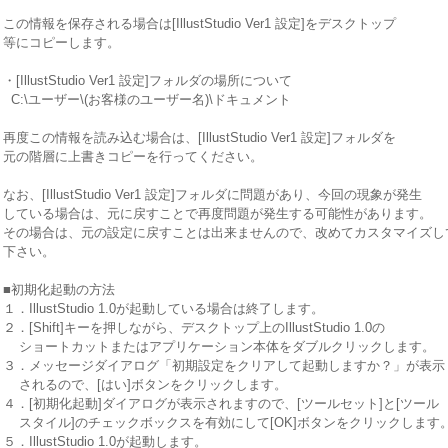
この情報を保存される場合は[IllustStudio Ver1 設定]をデスクトップ
等にコピーします。
・[IllustStudio Ver1 設定]フォルダの場所について
C:\ユーザー\(お客様のユーザー名)\ドキュメント
再度この情報を読み込む場合は、[IllustStudio Ver1 設定]フォルダを
元の階層に上書きコピーを行ってください。
なお、[IllustStudio Ver1 設定]フォルダに問題があり、今回の現象が発生
している場合は、元に戻すことで再度問題が発生する可能性があります。
その場合は、元の設定に戻すことは出来ませんので、改めてカスタマイズし
下さい。
■初期化起動の方法
１．IllustStudio 1.0が起動している場合は終了します。
２．[Shift]キーを押しながら、デスクトップ上のIllustStudio 1.0の
ショートカットまたはアプリケーション本体をダブルクリックします。
３．メッセージダイアログ「初期設定をクリアして起動しますか？」が表示
されるので、[はい]ボタンをクリックします。
４．[初期化起動]ダイアログが表示されますので、[ツールセット]と[ツール
スタイル]のチェックボックスを有効にして[OK]ボタンをクリックします
５．IllustStudio 1.0が起動します。