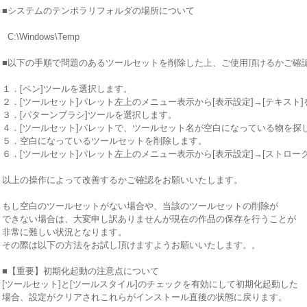
■システムのテンポラリフォルダの場所について
C:\Windows\Temp
■以下の手順で問題のあるツールセットを削除した上、ご使用頂けるかご確
１．[ペン]ツールを選択します。
２．[ツールセット]パレット左上のメニュー表示から[表示設定]→[テキスト
３．[パターンブラシ]ツールを選択します。
４．[ツールセット]パレットで、ツールセット名が空白になっている物を探
５．空白になっているツールセットを削除します。
６．[ツールセット]パレット左上のメニュー表示から[表示設定]→[ストロー
以上の操作によって改善するかご確認をお願いいたします。
もし空白のツールセットがない場合や、当該のツールセットの削除が
できない場合は、大変申し訳ありませんが現在の作品の保存を行うことが
非常に難しい状況となります。
その際は以下の方法をお試し頂けますようお願いいたします。。
■【重要】初期化起動の注意点について
[ツールセット]と[ツールスタイル]のチェックを有効にして初期化起動した
場合、設定がクリアされこれらがインストール直後の状態に戻ります。