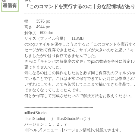
「このコマンドを実行するのに十分な記憶域があ
幅 3576 px
高さ 4944 px
解像度 600 dpi
サイズ（ファイル容量） 118MB
のxpgファイルを保存しようとすると「このコマンドを実行す
セージが出て保存できません。サイズが大きいのかと思い「キャ
しましたがやはり保存できませんでした。
さらに「キャンバス解像度の変更」でpxの数値を半分に設定し
更できませんでした。
気になるのはこの操作をしたあと必ず同じ保存先のフォルダ内に
ていることです。これは正常に保存できていた時には作成され
いずれにしても、とても苦労してここまで描いてきた作品で、
できなくなってしまったんです。
何とか保存して完成させたいので解決方法をお教えください。
---------------------------------------------------------
■IllustStudio
IllustStudio( ) IllustStudioMini(〇)
バージョン：１．２．７
※[ヘルプ]メニュー→[バージョン情報]で確認できます。