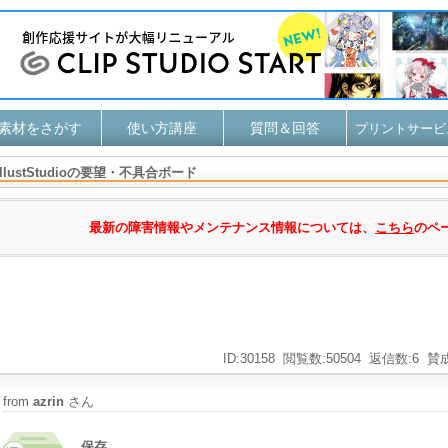
素材をさがす
使い方講座
質問＆回答
プリントサービ
IllustStudioの要望・不具合ボード
最新の障害情報やメンテナンス情報については、
こちら
のペ
ID:30158
閲覧数:50504
返信数:6
賛成
from
azrin
さん
保存