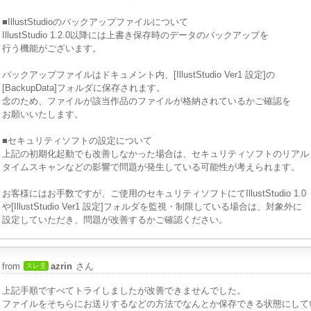
■IllustStudioのバックアップファイルについて
IllustStudio 1.2.0以降には上書き保存時のデータのバックアップを
行う機能がございます。
バックアップファイルはドキュメント内、[IllustStudio Ver1 設定]の
[BackupData]フォルダに保存されます。
念のため、ファイルが該当作品のファイルが格納されているかご確認を
お願いいたします。
■セキュリティソフトの設定について
上記の初期化起動でも改善しなかった場合は、セキュリティソフトのリアル
タイムスキャンなどの影響で問題が発生している可能性が考えられます。
お客様にはお手数ですが、ご使用のセキュリティソフトにてIllustStudio 1.0
や[IllustStudio Ver1 設定]フォルダを監視・制限している場合は、対象外に
設定していただき、問題が改善するかご確認ください。
from
azrin
さん
スレ主
上記手順ですべてトライしましたが改善できませんでした。
ファイルをそちらにお送りするなどの方法でなんとか保存できる状態にして