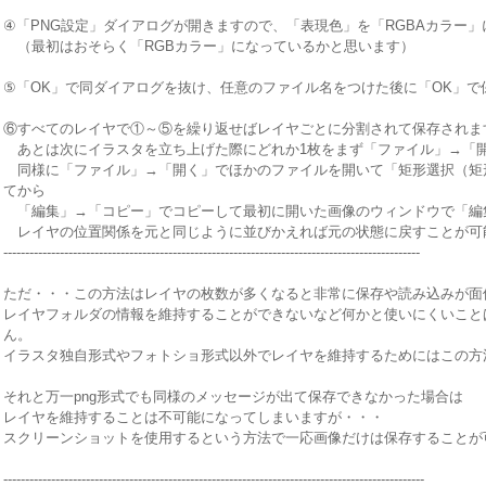
④「PNG設定」ダイアログが開きますので、「表現色」を「RGBAカラー
（最初はおそらく「RGBカラー」になっているかと思います）
⑤「OK」で同ダイアログを抜け、任意のファイル名をつけた後に「OK」で
⑥すべてのレイヤで①～⑤を繰り返せばレイヤごとに分割されて保存されま
あとは次にイラスタを立ち上げた際にどれか1枚をまず「ファイル」→「
同様に「ファイル」→「開く」でほかのファイルを開いて「矩形選択（矩
てから
「編集」→「コピー」でコピーして最初に開いた画像のウィンドウで「編
レイヤの位置関係を元と同じように並びかえれば元の状態に戻すことが可
------------------------------------------------------------------------------------------------
ただ・・・この方法はレイヤの枚数が多くなると非常に保存や読み込みが面
レイヤフォルダの情報を維持することができないなど何かと使いにくいこと
ん。
イラスタ独自形式やフォトショ形式以外でレイヤを維持するためにはこの方
それと万一png形式でも同様のメッセージが出て保存できなかった場合は
レイヤを維持することは不可能になってしまいますが・・・
スクリーンショットを使用するという方法で一応画像だけは保存することが
-------------------------------------------------------------------------------------------------