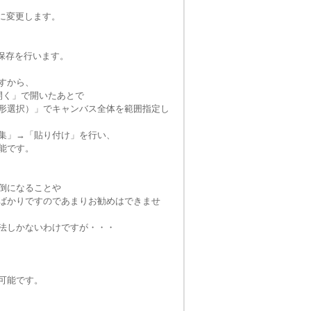
」に変更します。
保存を行います。
すから、
開く」で開いたあとで
形選択）」でキャンバス全体を範囲指定し
集」→「貼り付け」を行い、
能です。
倒になることや
ばかりですのであまりお勧めはできませ
法しかないわけですが・・・
可能です。