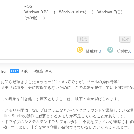
■OS
Windows XP( ) Windows Vista( ) Windows 7(〇)
その他( )
---------------------------------------------------------
賛成数:
0
反対数:
0
from
サポート担当
さん
CLIP
お知らせ頂きましたメッセージについてですが、ツールの操作時等に
メモリ領域を十分に確保できないために、この現象が発生している可能性が
この現象を引き起こす原因としましては、以下の点が挙げられます。
・メモリを開放しないプログラムなどがバックグラウンドで常駐している場
IllustStudioの動作に必要とするメモリが不足していることがあります。
・ドライブのシステムテンポラリフォルダに、不要なファイルが削除されず
残ってしまい、十分な空き容量が確保できていないことが考えられます。