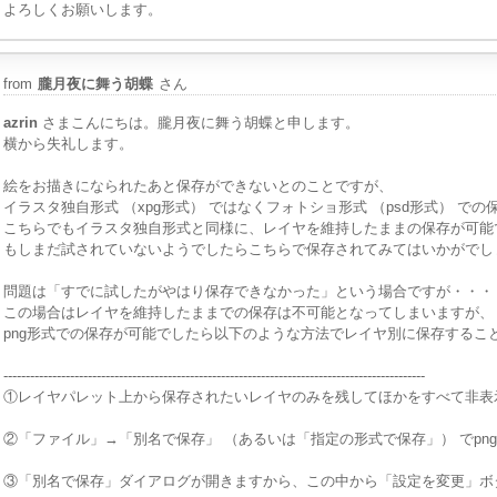
よろしくお願いします。
from
朧月夜に舞う胡蝶
さん
azrin
さまこんにちは。朧月夜に舞う胡蝶と申します。
横から失礼します。
絵をお描きになられたあと保存ができないとのことですが、
イラスタ独自形式 （xpg形式） ではなくフォトショ形式 （psd形式） 
こちらでもイラスタ独自形式と同様に、レイヤを維持したままの保存が可能
もしまだ試されていないようでしたらこちらで保存されてみてはいかがでし
問題は「すでに試したがやはり保存できなかった」という場合ですが・・・
この場合はレイヤを維持したままでの保存は不可能となってしまいますが、
png形式での保存が可能でしたら以下のような方法でレイヤ別に保存するこ
-----------------------------------------------------------------------------------------------
①レイヤパレット上から保存されたいレイヤのみを残してほかをすべて非表
②「ファイル」→「別名で保存」 （あるいは「指定の形式で保存」） でpn
③「別名で保存」ダイアログが開きますから、この中から「設定を変更」ボ