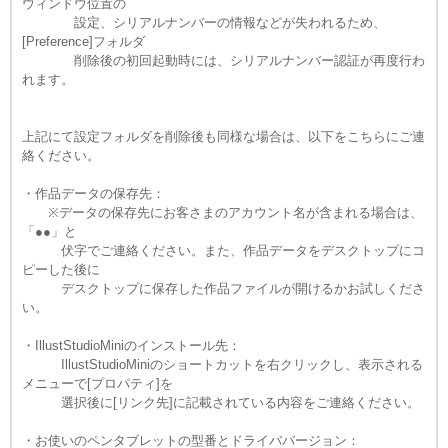
ウィンドウ位置の
設定、シリアルナンバーの情報などが失われるため、
[Preference]フォルダ
削除後の初回起動時には、シリアルナンバー認証が再度行わ
れます。
上記にて設定フォルダを削除後も同様な場合は、以下をこちらにご連
絡ください。
・作品データの保存先：
※データの保存先にお客さまのアカウント名が含まれる場合は、
「●●」と
伏字でご連絡ください。また、作品データをデスクトップにコ
ピーした後に
デスクトップに保存した作品ファイルが開けるかお試しくださ
い。
・IllustStudioMiniのインストール先：
IllustStudioMiniのショートカットを右クリックし、表示される
メニューで[プロパティ]を
選択後に[リンク先]に記載されている内容をご連絡ください。
・お使いのペンタブレットの型番とドライババージョン：