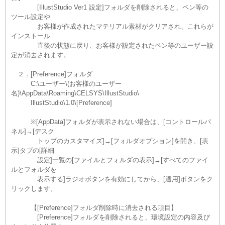
[IllustStudio Ver1 設定]フォルダを削除されると、ペン等の
ツール設定や
お客様が作成されたマテリアル素材がクリアされ、これらが
インストール
直後の状態に戻り、お客様が設定されたペン等のユーザー設
定が消去されます。
２．[Preference]フォルダ
C:\ユーザー\(お客様のユーザー
名)\AppData\Roaming\CELSYS\IllustStudio\
IllustStudio\1.0\[Preference]
※[AppData]フォルダが表示されない場合は、[コントロールパ
ネル]→[デスク
トップのカスタマイズ]→[フォルダオプション]を開き、[表
示]タブの[詳細
設定]一覧の[ファイルとフォルダの表示]→[すべてのファイ
ルとフォルダを
表示する]ラジオボタンを有効にしてから、[適用]ボタンをク
リックします。
【[Preference]フォルダ削除時に消去される項目】
[Preference]フォルダを削除されると、環境設定の内容及び