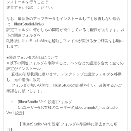
ンストールを行うことで
改善するかお試しください。
なお、最新版のアップデータをインストールしても改善しない場合
は、IllustStudioMiniの
設定フォルダに何かしらの問題が発生している可能性があります。以
下の関連フォルダを
削除後にIllustStudioMiniを起動しファイルが開けるかご確認をお願い
します。
■関連フォルダの削除について
※以下の関連フォルダを削除すると、ペンなどの設定を含めて全ての
設定がインストール
直後の初期状態に戻ります。デスクトップに設定フォルダを移動
し、元の場所に設定
フォルダが無い状態で、IllustStudioの起動を行い、改善するかご
確認をお願いします。
１．[IllustStudio Ver1 設定]フォルダ
C:\ユーザー\(お客様のユーザー名)\Documents\[IllustStudio
Ver1 設定]
【[IllustStudio Ver1 設定]フォルダを削除時に消去される項
目】