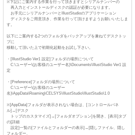
※下記にご案内する作業を行って頂きますとシリアルナンバーの
再入力とインストールディスクの認証が必要になります。
お手元にシリアルナンバーとIllustStudioのアプリケーション
ディスクをご用意頂き、作業を行って頂けますようお願いいたしま
す。
以下にご案内する2つのフォルダをバックアップを兼ねてデスクトッ
プに
移動して頂いた上で初期化起動をお試し下さい。
・[IllustStudio Ver1 設定]フォルダの場所について
C:\ユーザー\(お客様のユーザー名)\Documents\IllustStudio Ver1 設
定
・[Preference]フォルダの場所について
C:\ユーザー\(お客様のユーザー
名)\AppData\Roaming\CELSYS\IllustStudio\IllustStudio\1.0
※[AppData]フォルダが表示されない場合は、[コントロールパネ
ル]→[デスク
トップのカスタマイズ]→[フォルダオプション]を開き、[表示]タブ
の[詳細
設定]一覧の[ファイルとフォルダーの表示]→[隠しファイル、隠し
フォルダー、