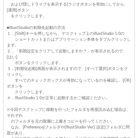
および隠しドライブを表示する]ラジオボタンを有効にしてから、
[適用]ボタン
をクリックします。
■IllustStudioの初期化起動の方法
１．[Shift]キーを押しながら、デスクトップ上のIllustStudio 1.0の
ショートカットまたはアプリケーション本体をダブルクリックし
ます。
２．「初期設定をクリアして起動しますか？」が表示されるので、
[はい]
ボタンをクリックします。
３．[初期化起動]画面が表示されますので、[すべて選択]ボタンをク
リックし、
すべてのチェックボックスが有効になっているのを確認し、[OK]
ボタンを
クリックします。
４．IllustStudio 1.0が正常に起動するかご確認ください。
※今回デスクトップに移動を行ったフォルダを再度読み込む場合は、
それぞれ
のフォルダを元の階層に上書きコピーを行ってください。
なお、[Preference]フォルダや[IllustStudio Ver1 設定]フォルダに問
題があり、